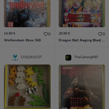
16.90 €
29.90 €
0
0
Wolfenstein Xbox 360
Dragon Ball Raging Blast 2 Xbox 360
COQUELICOT
TheGamingR83