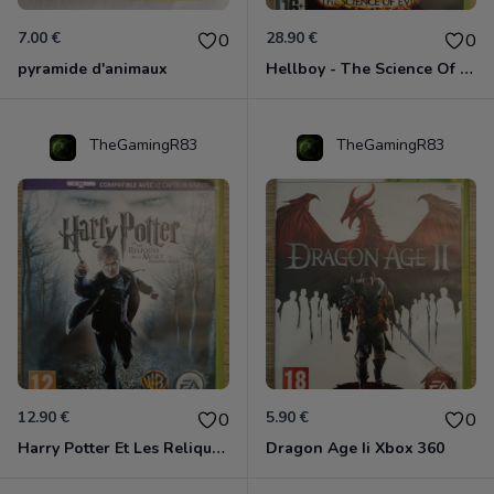
7.00 €
28.90 €
0
0
pyramide d'animaux
Hellboy - The Science Of Evil Xbox 360
TheGamingR83
TheGamingR83
12.90 €
5.90 €
0
0
Harry Potter Et Les Reliques De La Mort - 1ère Partie Xbox 360
Dragon Age Ii Xbox 360