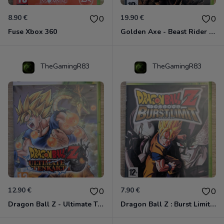
8.90 €
19.90 €
0
0
Fuse Xbox 360
Golden Axe - Beast Rider Xbox 360
TheGamingR83
TheGamingR83
12.90 €
7.90 €
0
0
Dragon Ball Z - Ultimate Tenkaichi Xbox 360
Dragon Ball Z : Burst Limit Xbox 360