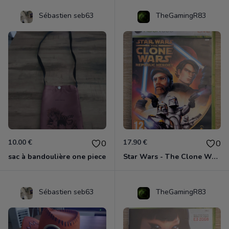
Sébastien seb63
TheGamingR83
10.00 €
17.90 €
0
0
sac à bandoulière one piece
Star Wars - The Clone Wars - Les Héros De La République Xbox 360
Sébastien seb63
TheGamingR83