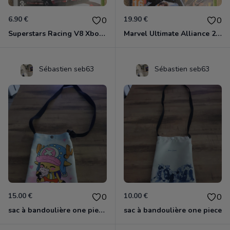
6.90 €
19.90 €
0
0
Superstars Racing V8 Xbox 360
Marvel Ultimate Alliance 2 Xbox 360
Sébastien seb63
Sébastien seb63
15.00 €
10.00 €
0
0
sac à bandoulière one piece chopper
sac à bandoulière one piece