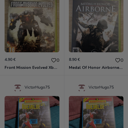
4.90 €
8.90 €
0
0
Front Mission Evolved Xbox 360
Medal Of Honor Airborne Xbox 360
VictorHugo75
VictorHugo75