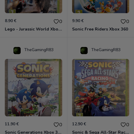
8.90 €
9.90 €
0
0
Lego - Jurassic World Xbox 360
Sonic Free Riders Xbox 360
TheGamingR83
TheGamingR83
11.90 €
12.90 €
0
0
Sonic Generations Xbox 360
Sonic & Sega All-Star Racing avec Banjo-Kazooie Xbox 360