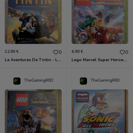
12.90 €
6.90 €
0
0
Le Aventures De Tintin - Le Secret De La Licorne Xbox 360
Lego Marvel Super Heroes Xbox 360
TheGamingR83
TheGamingR83