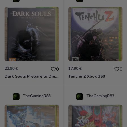
22.90 €
17.90 €
0
0
Dark Souls Prepare to Die Edition XBOX 360
Tenchu Z Xbox 360
TheGamingR83
TheGamingR83