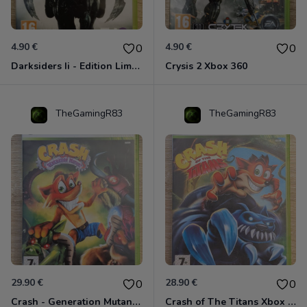
4.90 €
4.90 €
0
0
Darksiders Ii - Edition Limitée Xbox 360
Crysis 2 Xbox 360
TheGamingR83
TheGamingR83
29.90 €
28.90 €
0
0
Crash - Generation Mutant Xbox 360
Crash of The Titans Xbox 360