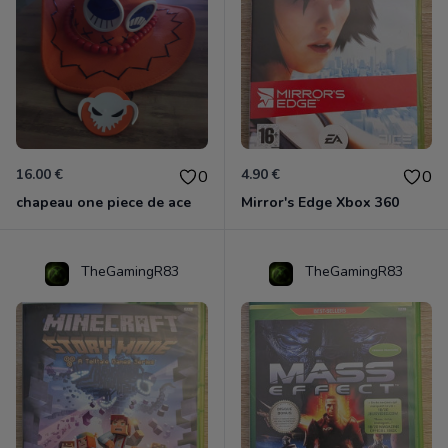
16.00 €
4.90 €
0
0
chapeau one piece de ace
Mirror's Edge Xbox 360
TheGamingR83
TheGamingR83