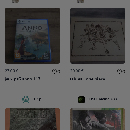
27.00 €
20.00 €
0
0
jeux ps5 anno 117
tableau one piece
.t..r.p.
TheGamingR83