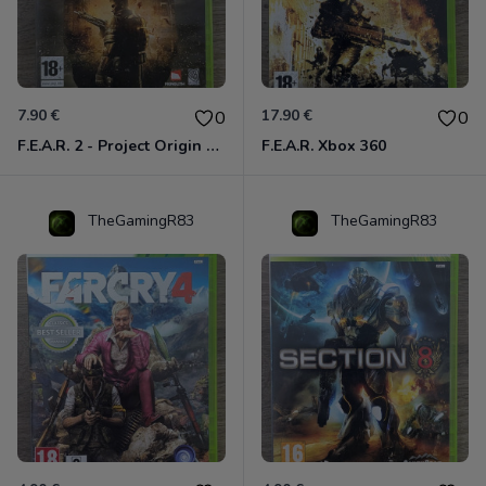
7.90 €
17.90 €
0
0
F.E.A.R. 2 - Project Origin Xbox 360
F.E.A.R. Xbox 360
TheGamingR83
TheGamingR83