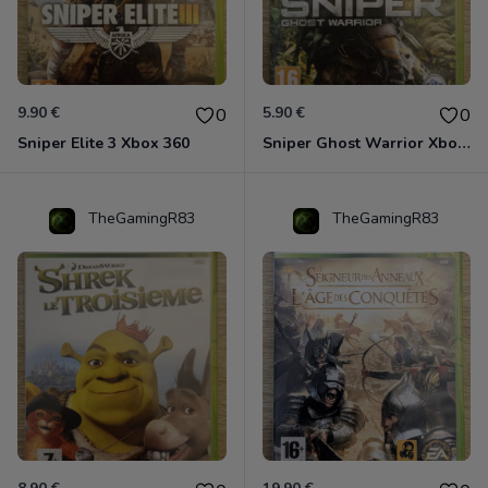
9.90 €
5.90 €
0
0
Sniper Elite 3 Xbox 360
Sniper Ghost Warrior Xbox 360
TheGamingR83
TheGamingR83