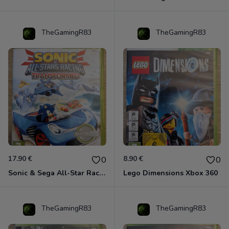
TheGamingR83
TheGamingR83
17.90 €
8.90 €
0
0
Sonic & Sega All-Star Racing - Transformed Xbox 360
Lego Dimensions Xbox 360
TheGamingR83
TheGamingR83