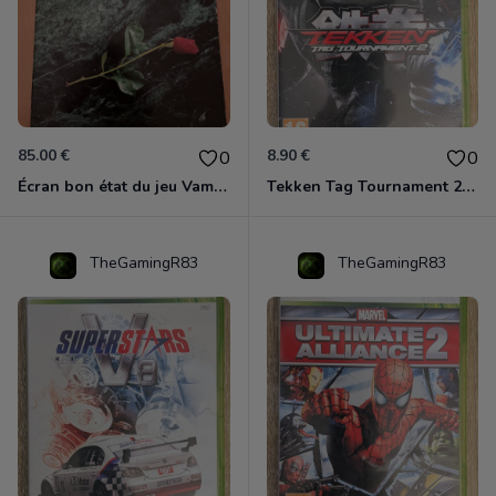
85.00 €
8.90 €
0
0
Écran bon état du jeu Vampire et livre de règles « la mascarade » état d’usage
Tekken Tag Tournament 2 Xbox 360
TheGamingR83
TheGamingR83