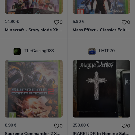
14.90 €
5.90 €
0
0
Minecraft - Story Mode Xbox 360
Mass Effect - Classics Edition Xbox 360
TheGamingR83
LHTR70
8.90 €
250.00 €
0
0
Supreme Commander 2 Xbox 360
[RARE] JDR In Nomine Satanis / Magna Veritas – 1ère Édition BOÎTE (DOS BLANC, 1989) - CROC / Siroz