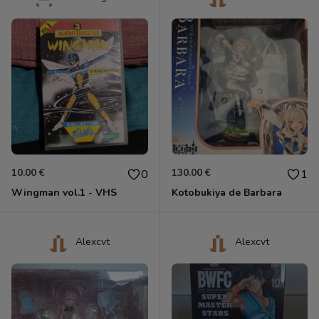
10.00 €
130.00 €
0
1
Wingman vol.1 - VHS
Kotobukiya de Barbara
Alexcvt
Alexcvt