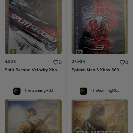
4.90 €
27.90 €
0
0
Split Second Velocity Xbox 360
Spider-Man 3 Xbox 360
TheGamingR83
TheGamingR83