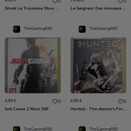
8.90 €
19.90 €
0
0
Shrek Le Troisième Xbox 360
Le Seigneur Des Anneaux - L'âge Des Conquêtes Xbox 360
TheGamingR83
TheGamingR83
4.90 €
6.90 €
0
0
Just Cause 2 Xbox 360
Hunted - The demon's Forge Xbox 360 (Complet CIB)
TheGamingR83
TheGamingR83