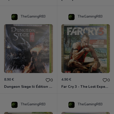
TheGamingR83
TheGamingR83
8.90 €
4.90 €
0
0
Dungeon Siege Iii Édition Limitée - Vf Intégrale Xbox 360
Far Cry 3 - The Lost Expeditions - Edition Spéciale Xbox 360
TheGamingR83
TheGamingR83