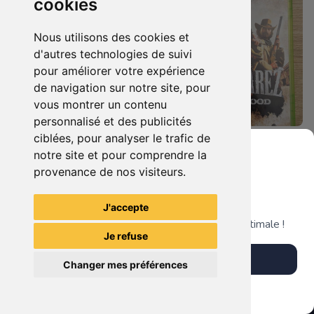
cookies
Nous utilisons des cookies et
d'autres technologies de suivi
pour améliorer votre expérience
de navigation sur notre site, pour
vous montrer un contenu
personnalisé et des publicités
ciblées, pour analyser le trafic de
19.90 €
8.90 €
0
0
notre site et pour comprendre la
Cars 3 - Course Vers La Victoire Xbox 360
Call Of Juarez - Bound In Blood Xbox 360
provenance de nos visiteurs.
Grenier du Geek
J'accepte
TheGamingR83
TheGamingR83
Télécharge notre app pour une expérience optimale !
Je refuse
Télécharger l'app
Changer mes préférences
Plus tard
Vendre