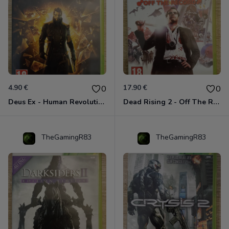
4.90 €
17.90 €
0
0
Deus Ex - Human Revolution Xbox 360
Dead Rising 2 - Off The Record Xbox 360
TheGamingR83
TheGamingR83