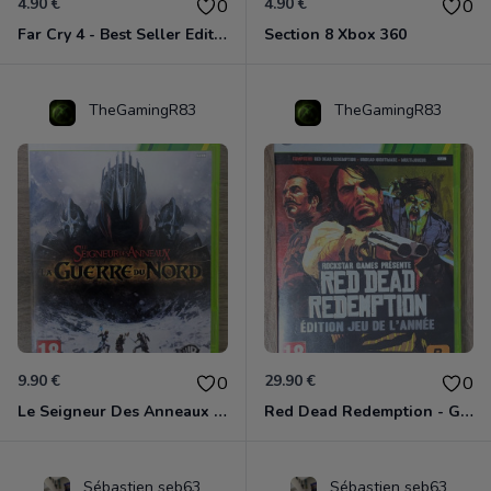
4.90 €
4.90 €
0
0
Far Cry 4 - Best Seller Edition Xbox 360
Section 8 Xbox 360
TheGamingR83
TheGamingR83
9.90 €
29.90 €
0
0
Le Seigneur Des Anneaux - La Guerre Du Nord Xbox 360
Red Dead Redemption - Game Of The Year Xbox 360
Sébastien seb63
Sébastien seb63