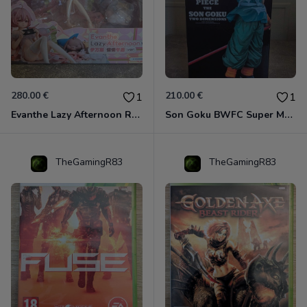
280.00 €
210.00 €
1
1
Evanthe Lazy Afternoon Red Pride of Eden
Son Goku BWFC Super Master Stars
TheGamingR83
TheGamingR83