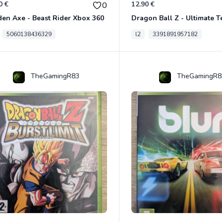
0 €
12.90 €
0
en Axe - Beast Rider Xbox 360
5060138436329
l2
3391891957182
TheGamingR83
TheGamingR8