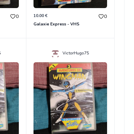
10.00 €
0
0
Galaxie Express - VHS
5
VictorHugo75