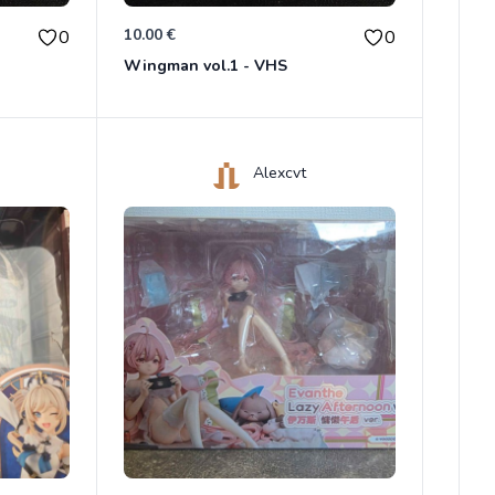
10.00 €
0
0
Wingman vol.1 - VHS
Alexcvt