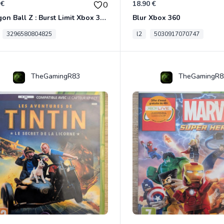
 €
18.90 €
0
Dragon Ball Z : Burst Limit Xbox 360
Blur Xbox 360
3296580804825
l2
5030917070747
TheGamingR83
TheGamingR8