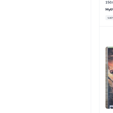
150.
Myt
sain