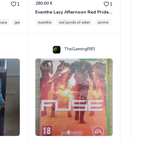
280.00 €
1
1
Evanthe Lazy Afternoon Red Pride of Eden
bara
genshin impact
evanthe
red (pride of eden
anime
collection
TheGamingR83