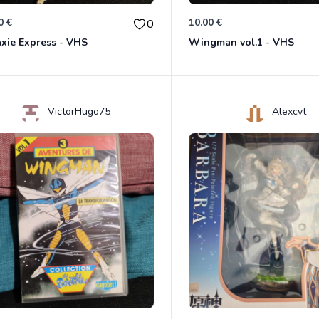
0 €
10.00 €
0
xie Express - VHS
Wingman vol.1 - VHS
VictorHugo75
Alexcvt