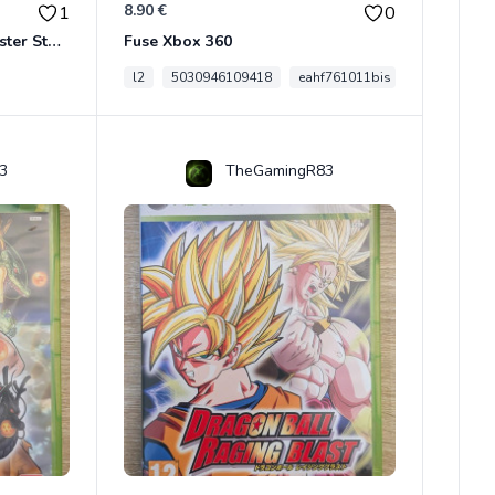
8.90 €
1
0
Son Goku BWFC Super Master Stars
Fuse Xbox 360
l2
5030946109418
eahf761011bis
3
TheGamingR83