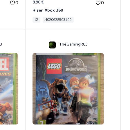
8.90 €
0
0
Risen Xbox 360
l2
4020628503109
3
TheGamingR83