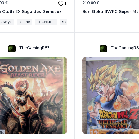
00 €
210.00 €
1
h Cloth EX Saga des Gémeaux
t seiya
anime
collection
saga des gemeaux
myth cloth ex
TheGamingR83
TheGamingR8