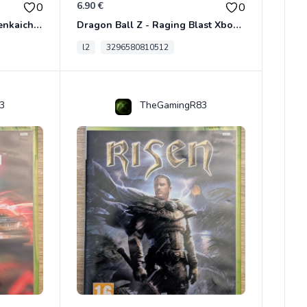
6.90 €
0
0
Dragon Ball Z - Ultimate Tenkaichi Xbox 360
Dragon Ball Z - Raging Blast Xbox 360
l2
3296580810512
3
TheGamingR83