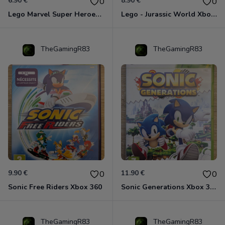
6.90 €
8.90 €
0
0
Lego Marvel Super Heroes Xbox 360
Lego - Jurassic World Xbox 360
TheGamingR83
TheGamingR83
9.90 €
11.90 €
0
0
Sonic Free Riders Xbox 360
Sonic Generations Xbox 360
TheGamingR83
TheGamingR83