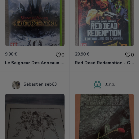
9.90 €
29.90 €
0
0
Le Seigneur Des Anneaux - La Guerre Du Nord Xbox 360
Red Dead Redemption - Game Of The Year Xbox 360
Sébastien seb63
.t..r.p.