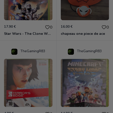
17.90 €
16.00 €
0
0
Star Wars - The Clone Wars - Les Héros De La République Xbox 360
chapeau one piece de ace
TheGamingR83
TheGamingR83