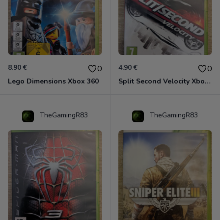
8.90 €
4.90 €
0
0
Lego Dimensions Xbox 360
Split Second Velocity Xbox 360
TheGamingR83
TheGamingR83