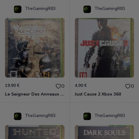
TheGamingR83
TheGamingR83
19.90 €
4.90 €
0
0
Le Seigneur Des Anneaux - L'âge Des Conquêtes Xbox 360
Just Cause 2 Xbox 360
TheGamingR83
TheGamingR83