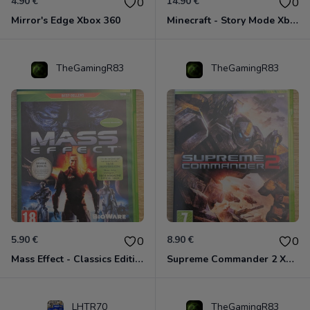
4.90 €
14.90 €
0
0
Mirror's Edge Xbox 360
Minecraft - Story Mode Xbox 360
TheGamingR83
TheGamingR83
5.90 €
8.90 €
0
0
Mass Effect - Classics Edition Xbox 360
Supreme Commander 2 Xbox 360
LHTR70
TheGamingR83