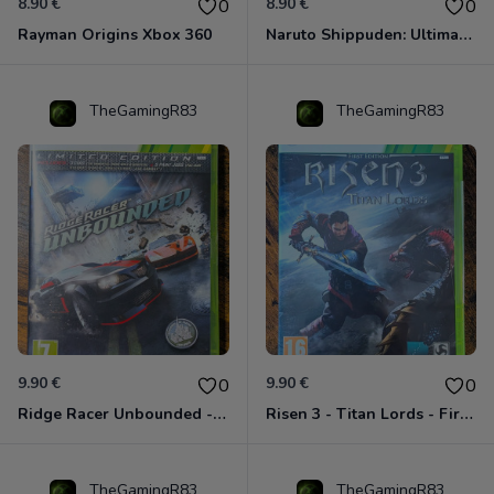
8.90 €
8.90 €
0
0
Rayman Origins Xbox 360
Naruto Shippuden: Ultimate Ninja Storm Generations - Card Edition Xbox 360
TheGamingR83
TheGamingR83
9.90 €
9.90 €
0
0
Ridge Racer Unbounded - Édition Limitée Xbox 360
Risen 3 - Titan Lords - First Edition Xbox 360
TheGamingR83
TheGamingR83