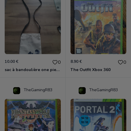
10.00 €
8.90 €
0
0
sac à bandoulière one piece neuf
The Outfit Xbox 360
TheGamingR83
TheGamingR83