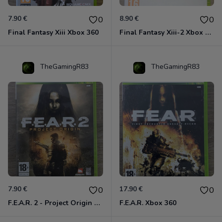
7.90 €
8.90 €
0
0
Final Fantasy Xiii Xbox 360
Final Fantasy Xiii-2 Xbox 360
TheGamingR83
TheGamingR83
7.90 €
17.90 €
0
0
F.E.A.R. 2 - Project Origin Xbox 360
F.E.A.R. Xbox 360