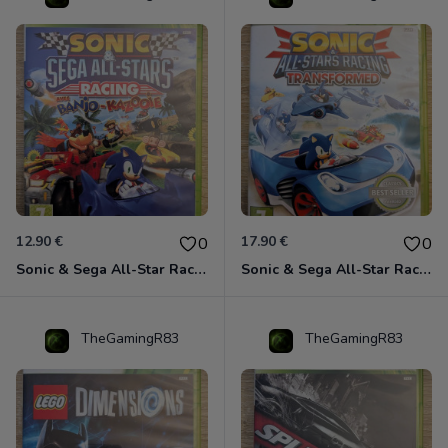
12.90 €
17.90 €
0
0
Sonic & Sega All-Star Racing avec Banjo-Kazooie Xbox 360
Sonic & Sega All-Star Racing - Transformed Xbox 360
TheGamingR83
TheGamingR83