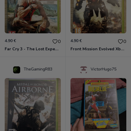
4.90 €
4.90 €
0
0
Far Cry 3 - The Lost Expeditions - Edition Spéciale Xbox 360
Front Mission Evolved Xbox 360
TheGamingR83
VictorHugo75