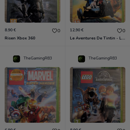
8.90 €
12.90 €
0
0
Risen Xbox 360
Le Aventures De Tintin - Le Secret De La Licorne Xbox 360
TheGamingR83
TheGamingR83