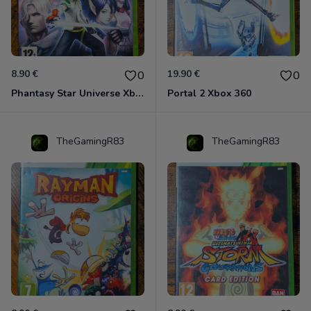
8.90 €
19.90 €
0
0
Phantasy Star Universe Xbox 360
Portal 2 Xbox 360
TheGamingR83
TheGamingR83