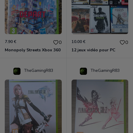
7.90 €
10.00 €
0
0
Monopoly Streets Xbox 360
12 jeux vidéo pour PC
TheGamingR83
TheGamingR83