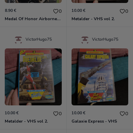
8.90 €
10.00 €
0
0
Medal Of Honor Airborne Xbox 360
Metalder - VHS vol 2.
VictorHugo75
VictorHugo75
10.00 €
10.00 €
0
0
Metalder - VHS vol 2.
Galaxie Express - VHS