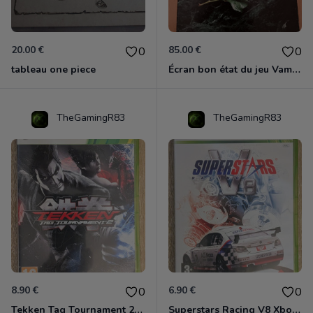
20.00 €
85.00 €
0
0
tableau one piece
Écran bon état du jeu Vampire et livre de règles « la mascarade » état d’usage
TheGamingR83
TheGamingR83
8.90 €
6.90 €
0
0
Tekken Tag Tournament 2 Xbox 360
Superstars Racing V8 Xbox 360