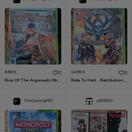
8.90 €
14.90 €
0
0
Rise Of The Argonauts Xbox 360
Ride To Hell - Retribution Xbox 360
TheGamingR83
cjt69500