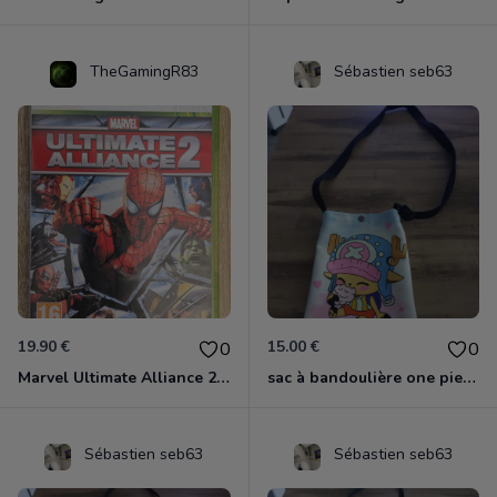
TheGamingR83
Sébastien seb63
19.90 €
15.00 €
0
0
Marvel Ultimate Alliance 2 Xbox 360
sac à bandoulière one piece chopper
Sébastien seb63
Sébastien seb63