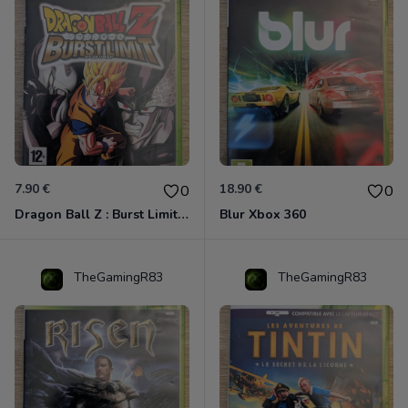
7.90 €
18.90 €
0
0
Dragon Ball Z : Burst Limit Xbox 360
Blur Xbox 360
TheGamingR83
TheGamingR83