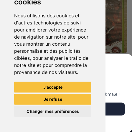
cookies
Nous utilisons des cookies et
d'autres technologies de suivi
pour améliorer votre expérience
de navigation sur notre site, pour
vous montrer un contenu
personnalisé et des publicités
ciblées, pour analyser le trafic de
5.90 €
8.90 €
0
0
notre site et pour comprendre la
Dragon Age Ii Xbox 360
Dragon Age Origins Xbox 360
provenance de nos visiteurs.
Grenier du Geek
J'accepte
TheGamingR83
TheGamingR83
Télécharge notre app pour une expérience optimale !
Je refuse
Télécharger l'app
Changer mes préférences
Plus tard
Vendre