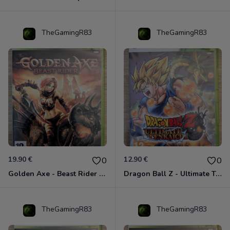
TheGamingR83
TheGamingR83
19.90 €
12.90 €
0
0
Golden Axe - Beast Rider Xbox 360
Dragon Ball Z - Ultimate Tenkaichi Xbox 360
TheGamingR83
TheGamingR83