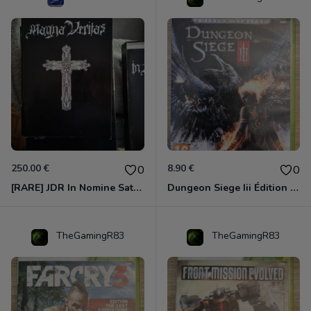
250.00 €
8.90 €
0
0
[RARE] JDR In Nomine Satanis / Magna Veritas – 1ère Édition BOÎTE (DOS BLANC, 1989) - CROC / Siroz
Dungeon Siege Iii Édition Limitée - Vf Intégrale Xbox 360
TheGamingR83
TheGamingR83