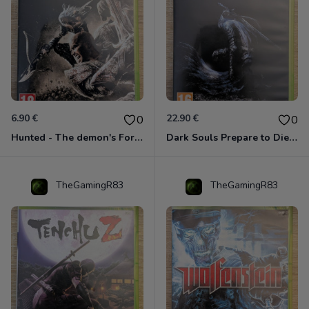
6.90 €
22.90 €
0
0
Hunted - The demon's Forge Xbox 360 (Complet CIB)
Dark Souls Prepare to Die Edition XBOX 360
TheGamingR83
TheGamingR83