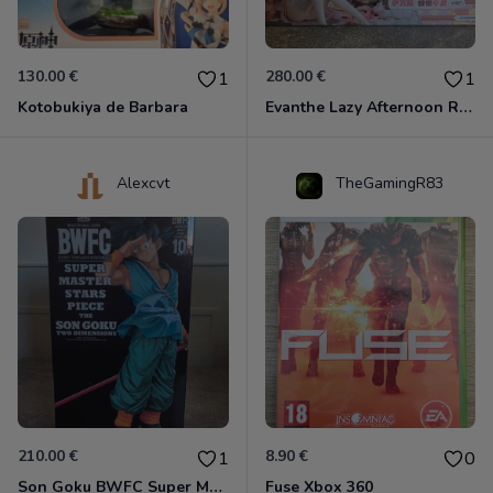
130.00 €
280.00 €
1
1
Kotobukiya de Barbara
Evanthe Lazy Afternoon Red Pride of Eden
Alexcvt
TheGamingR83
210.00 €
8.90 €
1
0
Son Goku BWFC Super Master Stars
Fuse Xbox 360