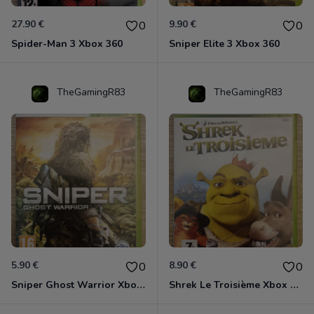
27.90 €
9.90 €
0
0
Spider-Man 3 Xbox 360
Sniper Elite 3 Xbox 360
TheGamingR83
TheGamingR83
5.90 €
8.90 €
0
0
Sniper Ghost Warrior Xbox 360
Shrek Le Troisième Xbox 360