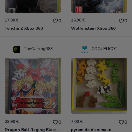
17.90 €
16.90 €
0
0
Tenchu Z Xbox 360
Wolfenstein Xbox 360
TheGamingR83
COQUELICOT
29.90 €
7.00 €
0
0
Dragon Ball Raging Blast 2 Xbox 360
pyramide d'animaux