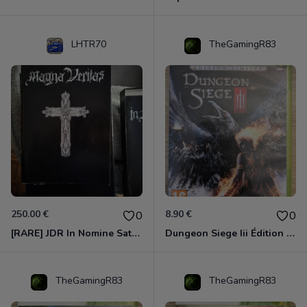
LHTR70
TheGamingR83
250.00 €
8.90 €
0
0
[RARE] JDR In Nomine Satanis / Magna Veritas – 1ère Édition BOÎTE (DOS BLANC, 1989) - CROC / Siroz
Dungeon Siege Iii Édition Limitée - Vf Intégrale Xbox 360
TheGamingR83
TheGamingR83