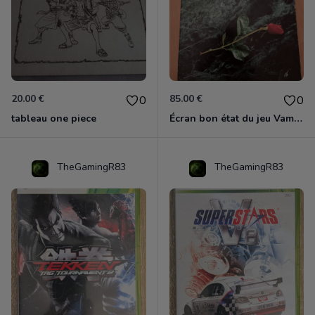
20.00 €
85.00 €
0
0
tableau one piece
Écran bon état du jeu Vampire et livre de règles « la mascarade » état d’usage
TheGamingR83
TheGamingR83