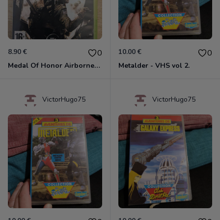
8.90 €
10.00 €
0
0
Medal Of Honor Airborne Xbox 360
Metalder - VHS vol 2.
VictorHugo75
VictorHugo75