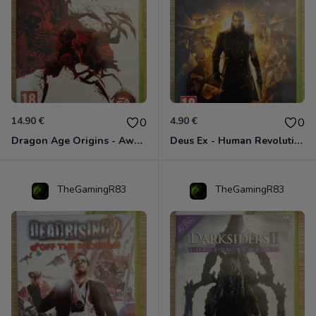
14.90 €
4.90 €
0
0
Dragon Age Origins - Awakening Xbox 360
Deus Ex - Human Revolution Xbox 360
TheGamingR83
TheGamingR83