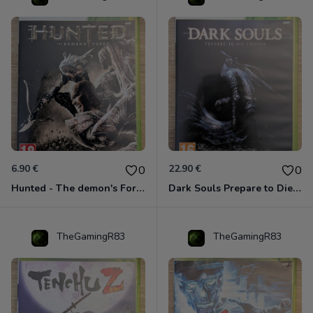
6.90 €
22.90 €
0
0
Hunted - The demon's Forge Xbox 360 (Complet CIB)
Dark Souls Prepare to Die Edition XBOX 360
TheGamingR83
TheGamingR83