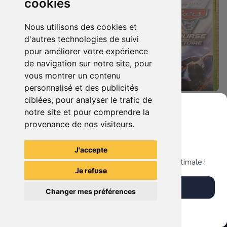
cookies
Nous utilisons des cookies et
d'autres technologies de suivi
pour améliorer votre expérience
de navigation sur notre site, pour
vous montrer un contenu
personnalisé et des publicités
ciblées, pour analyser le trafic de
19.90 €
19.90 €
0
0
notre site et pour comprendre la
Castlevania : Lords Of Shadow Xbox 360
Cars 3 - Course Vers La Victoire Xbox 360
provenance de nos visiteurs.
Grenier du Geek
J'accepte
TheGamingR83
TheGamingR83
Télécharge notre app pour une expérience optimale !
Je refuse
Télécharger l'app
Changer mes préférences
Plus tard
Vendre