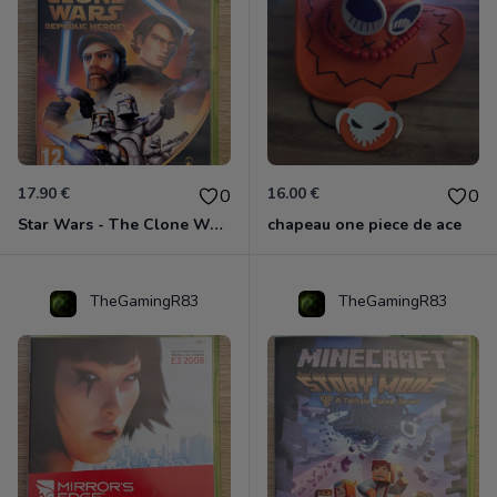
17.90 €
16.00 €
0
0
Star Wars - The Clone Wars - Les Héros De La République Xbox 360
chapeau one piece de ace
TheGamingR83
TheGamingR83