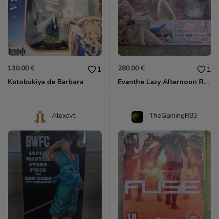
130.00 €
280.00 €
1
1
Kotobukiya de Barbara
Evanthe Lazy Afternoon Red Pride of Eden
Alexcvt
TheGamingR83