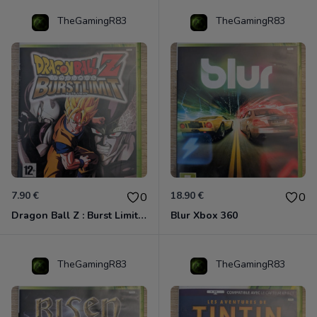
TheGamingR83
TheGamingR83
7.90 €
18.90 €
0
0
Dragon Ball Z : Burst Limit Xbox 360
Blur Xbox 360
TheGamingR83
TheGamingR83