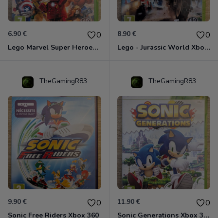
6.90 €
8.90 €
0
0
Lego Marvel Super Heroes Xbox 360
Lego - Jurassic World Xbox 360
TheGamingR83
TheGamingR83
9.90 €
11.90 €
0
0
Sonic Free Riders Xbox 360
Sonic Generations Xbox 360