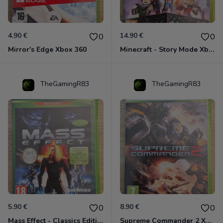
4.90 €
14.90 €
0
0
Mirror's Edge Xbox 360
Minecraft - Story Mode Xbox 360
TheGamingR83
TheGamingR83
5.90 €
8.90 €
0
0
Mass Effect - Classics Edition Xbox 360
Supreme Commander 2 Xbox 360