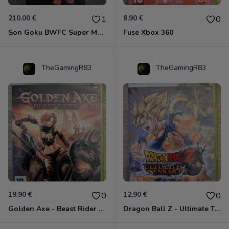
210.00 €
8.90 €
1
0
Son Goku BWFC Super Master Stars
Fuse Xbox 360
TheGamingR83
TheGamingR83
19.90 €
12.90 €
0
0
Golden Axe - Beast Rider Xbox 360
Dragon Ball Z - Ultimate Tenkaichi Xbox 360