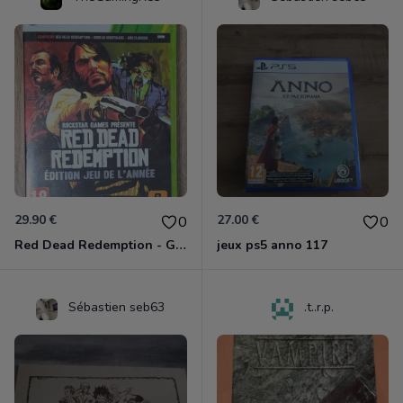
29.90 €
27.00 €
0
0
Red Dead Redemption - Game Of The Year Xbox 360
jeux ps5 anno 117
Sébastien seb63
.t..r.p.