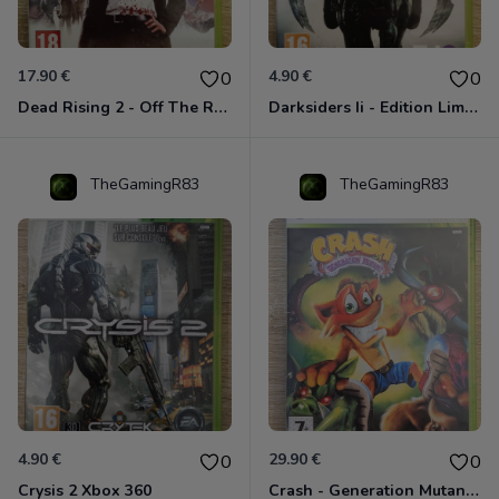
17.90 €
4.90 €
0
0
Dead Rising 2 - Off The Record Xbox 360
Darksiders Ii - Edition Limitée Xbox 360
TheGamingR83
TheGamingR83
4.90 €
29.90 €
0
0
Crysis 2 Xbox 360
Crash - Generation Mutant Xbox 360