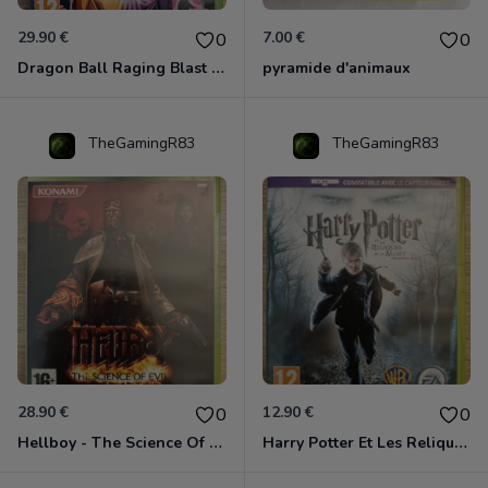
29.90 €
7.00 €
0
0
Dragon Ball Raging Blast 2 Xbox 360
pyramide d'animaux
TheGamingR83
TheGamingR83
28.90 €
12.90 €
0
0
Hellboy - The Science Of Evil Xbox 360
Harry Potter Et Les Reliques De La Mort - 1ère Partie Xbox 360