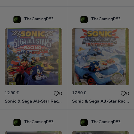
TheGamingR83
TheGamingR83
12.90 €
17.90 €
0
0
Sonic & Sega All-Star Racing avec Banjo-Kazooie Xbox 360
Sonic & Sega All-Star Racing - Transformed Xbox 360
TheGamingR83
TheGamingR83