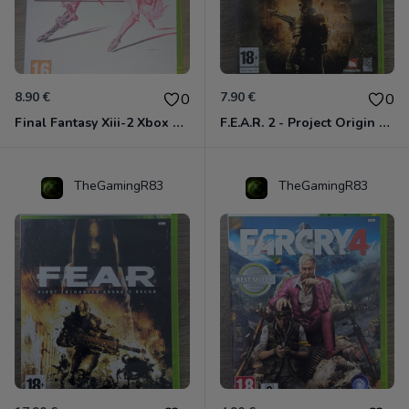
8.90 €
7.90 €
0
0
Final Fantasy Xiii-2 Xbox 360
F.E.A.R. 2 - Project Origin Xbox 360
TheGamingR83
TheGamingR83