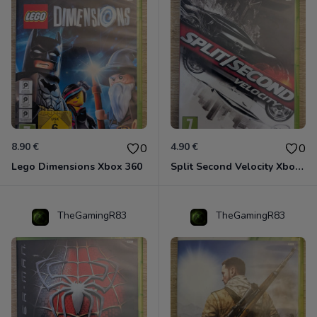
8.90 €
4.90 €
0
0
Lego Dimensions Xbox 360
Split Second Velocity Xbox 360
TheGamingR83
TheGamingR83