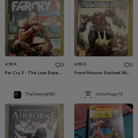
4.90 €
4.90 €
0
0
Far Cry 3 - The Lost Expeditions - Edition Spéciale Xbox 360
Front Mission Evolved Xbox 360
TheGamingR83
VictorHugo75