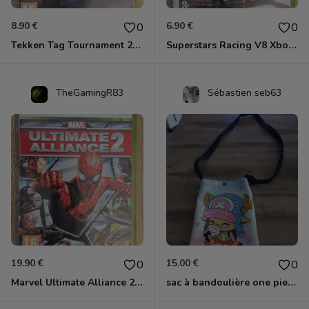
8.90 €
6.90 €
0
0
Tekken Tag Tournament 2 Xbox 360
Superstars Racing V8 Xbox 360
TheGamingR83
Sébastien seb63
19.90 €
15.00 €
0
0
Marvel Ultimate Alliance 2 Xbox 360
sac à bandoulière one piece chopper