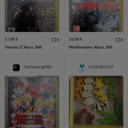
17.90 €
16.90 €
0
0
Tenchu Z Xbox 360
Wolfenstein Xbox 360
TheGamingR83
COQUELICOT