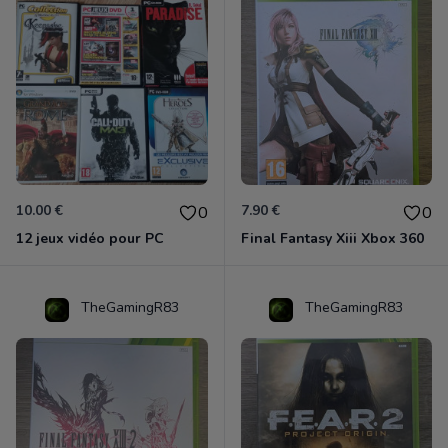
10.00 €
7.90 €
0
0
12 jeux vidéo pour PC
Final Fantasy Xiii Xbox 360
TheGamingR83
TheGamingR83