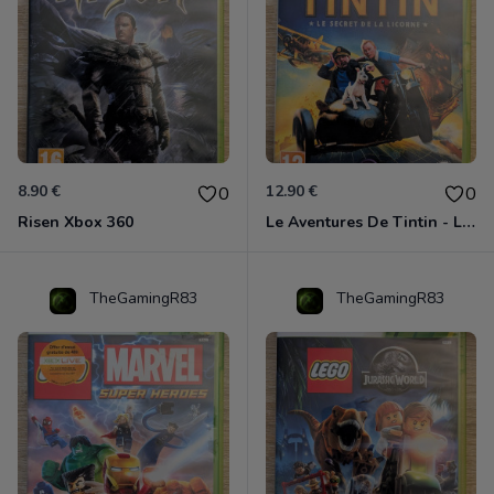
8.90 €
12.90 €
0
0
Risen Xbox 360
Le Aventures De Tintin - Le Secret De La Licorne Xbox 360
TheGamingR83
TheGamingR83