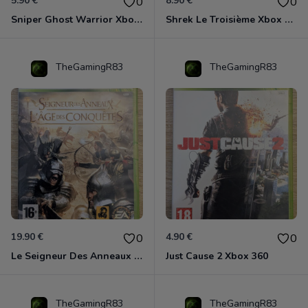
5.90 €
8.90 €
0
0
Sniper Ghost Warrior Xbox 360
Shrek Le Troisième Xbox 360
TheGamingR83
TheGamingR83
19.90 €
4.90 €
0
0
Le Seigneur Des Anneaux - L'âge Des Conquêtes Xbox 360
Just Cause 2 Xbox 360
TheGamingR83
TheGamingR83