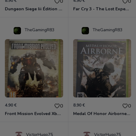
8.90 €
4.90 €
0
0
Dungeon Siege Iii Édition Limitée - Vf Intégrale Xbox 360
Far Cry 3 - The Lost Expeditions - Edition Spéciale Xbox 360
TheGamingR83
TheGamingR83
4.90 €
8.90 €
0
0
Front Mission Evolved Xbox 360
Medal Of Honor Airborne Xbox 360
VictorHugo75
VictorHugo75