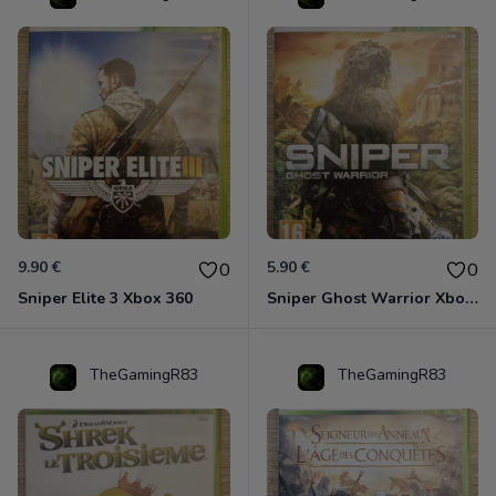
9.90 €
5.90 €
0
0
Sniper Elite 3 Xbox 360
Sniper Ghost Warrior Xbox 360
TheGamingR83
TheGamingR83