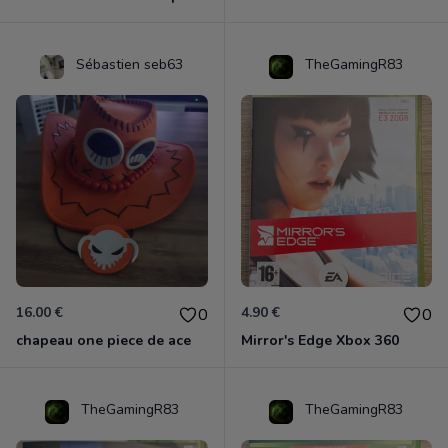
Sébastien seb63
TheGamingR83
16.00 €
4.90 €
0
0
chapeau one piece de ace
Mirror's Edge Xbox 360
TheGamingR83
TheGamingR83