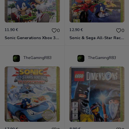
11.90 €
12.90 €
0
0
Sonic Generations Xbox 360
Sonic & Sega All-Star Racing avec Banjo-Kazooie Xbox 360
TheGamingR83
TheGamingR83