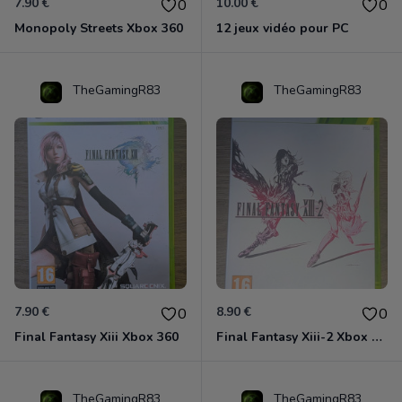
7.90 €
10.00 €
0
0
Monopoly Streets Xbox 360
12 jeux vidéo pour PC
TheGamingR83
TheGamingR83
7.90 €
8.90 €
0
0
Final Fantasy Xiii Xbox 360
Final Fantasy Xiii-2 Xbox 360
TheGamingR83
TheGamingR83