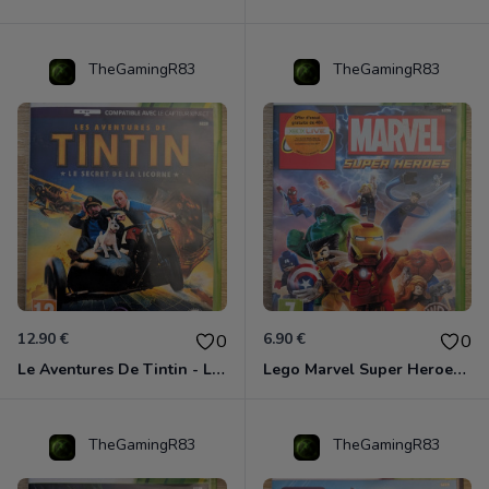
TheGamingR83
TheGamingR83
12.90 €
6.90 €
0
0
Le Aventures De Tintin - Le Secret De La Licorne Xbox 360
Lego Marvel Super Heroes Xbox 360
TheGamingR83
TheGamingR83