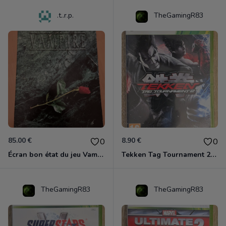
.t..r.p.
TheGamingR83
85.00 €
8.90 €
0
0
Écran bon état du jeu Vampire et livre de règles « la mascarade » état d’usage
Tekken Tag Tournament 2 Xbox 360
TheGamingR83
TheGamingR83