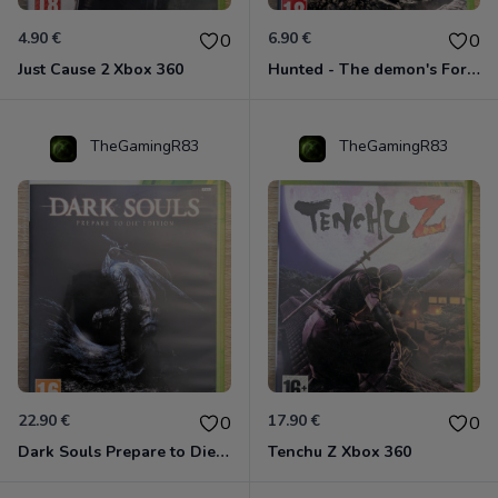
4.90 €
6.90 €
0
0
Just Cause 2 Xbox 360
Hunted - The demon's Forge Xbox 360 (Complet CIB)
TheGamingR83
TheGamingR83
22.90 €
17.90 €
0
0
Dark Souls Prepare to Die Edition XBOX 360
Tenchu Z Xbox 360