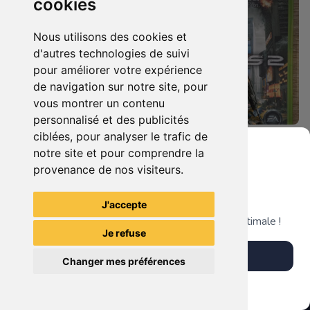
cookies
Nous utilisons des cookies et
d'autres technologies de suivi
pour améliorer votre expérience
de navigation sur notre site, pour
vous montrer un contenu
personnalisé et des publicités
ciblées, pour analyser le trafic de
4.90 €
4.90 €
0
0
notre site et pour comprendre la
Darksiders Ii - Edition Limitée Xbox 360
Crysis 2 Xbox 360
provenance de nos visiteurs.
Grenier du Geek
J'accepte
TheGamingR83
TheGamingR83
Télécharge notre app pour une expérience optimale !
Je refuse
Télécharger l'app
Changer mes préférences
Plus tard
Vendre