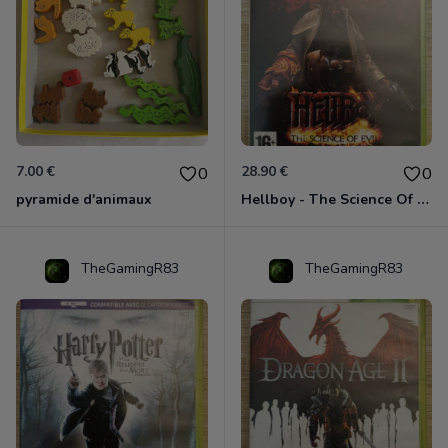
7.00 €
28.90 €
0
0
pyramide d'animaux
Hellboy - The Science Of Evil Xbox 360
TheGamingR83
TheGamingR83