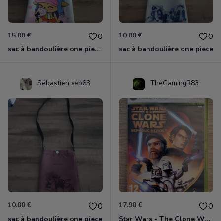
15.00 €
10.00 €
0
0
sac à bandoulière one piece chopper
sac à bandoulière one piece
Sébastien seb63
TheGamingR83
10.00 €
17.90 €
0
0
sac à bandoulière one piece
Star Wars - The Clone Wars - Les Héros De La République Xbox 360