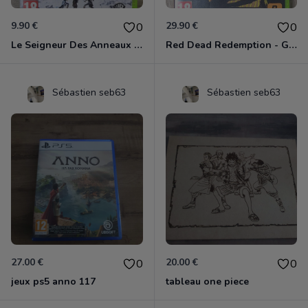
9.90 €
29.90 €
0
0
Le Seigneur Des Anneaux - La Guerre Du Nord Xbox 360
Red Dead Redemption - Game Of The Year Xbox 360
Sébastien seb63
Sébastien seb63
27.00 €
20.00 €
0
0
jeux ps5 anno 117
tableau one piece