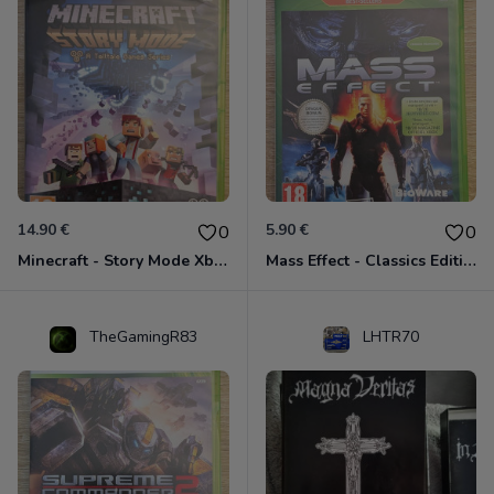
14.90 €
5.90 €
0
0
Minecraft - Story Mode Xbox 360
Mass Effect - Classics Edition Xbox 360
TheGamingR83
LHTR70