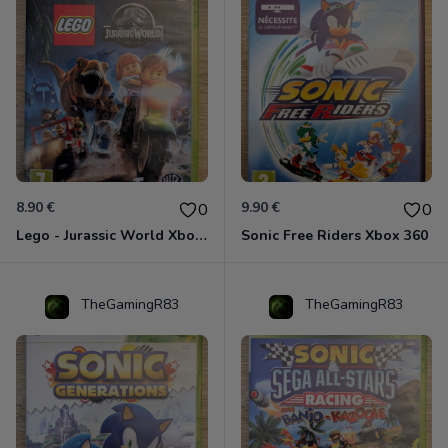
8.90 €
9.90 €
0
0
Lego - Jurassic World Xbox 360
Sonic Free Riders Xbox 360
TheGamingR83
TheGamingR83