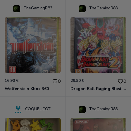
TheGamingR83
TheGamingR83
16.90 €
29.90 €
0
0
Wolfenstein Xbox 360
Dragon Ball Raging Blast 2 Xbox 360
COQUELICOT
TheGamingR83