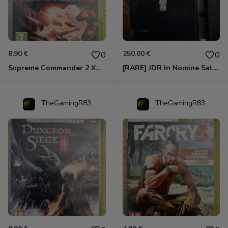
8.90 €
250.00 €
0
0
Supreme Commander 2 Xbox 360
[RARE] JDR In Nomine Satanis / Magna Veritas – 1ère Édition BOÎTE (DOS BLANC, 1989) - CROC / Siroz
TheGamingR83
TheGamingR83