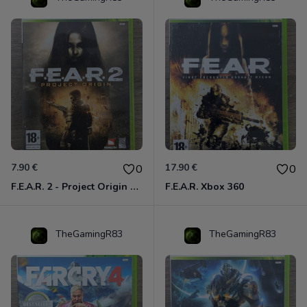
7.90 €
17.90 €
0
0
F.E.A.R. 2 - Project Origin Xbox 360
F.E.A.R. Xbox 360
TheGamingR83
TheGamingR83