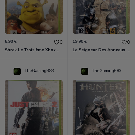
8.90 €
19.90 €
0
0
Shrek Le Troisième Xbox 360
Le Seigneur Des Anneaux - L'âge Des Conquêtes Xbox 360
TheGamingR83
TheGamingR83