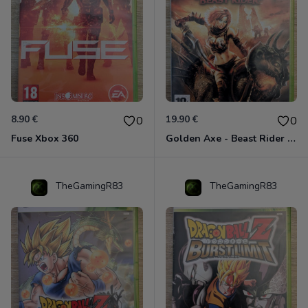
8.90 €
19.90 €
0
0
Fuse Xbox 360
Golden Axe - Beast Rider Xbox 360
TheGamingR83
TheGamingR83