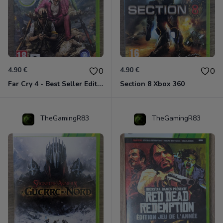
4.90 €
4.90 €
0
0
Far Cry 4 - Best Seller Edition Xbox 360
Section 8 Xbox 360
TheGamingR83
TheGamingR83