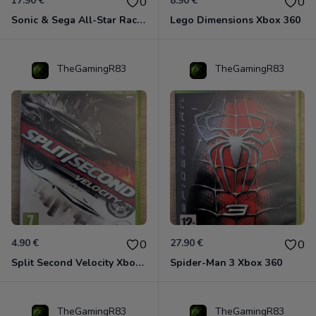
17.90 €
8.90 €
0
0
Sonic & Sega All-Star Racing - Transformed Xbox 360
Lego Dimensions Xbox 360
TheGamingR83
TheGamingR83
4.90 €
27.90 €
0
0
Split Second Velocity Xbox 360
Spider-Man 3 Xbox 360
TheGamingR83
TheGamingR83