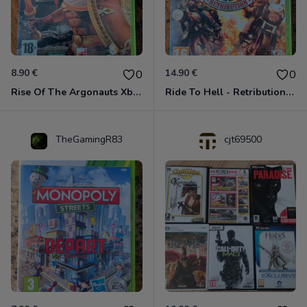
8.90 €
14.90 €
0
0
Rise Of The Argonauts Xbox 360
Ride To Hell - Retribution Xbox 360
TheGamingR83
cjt69500