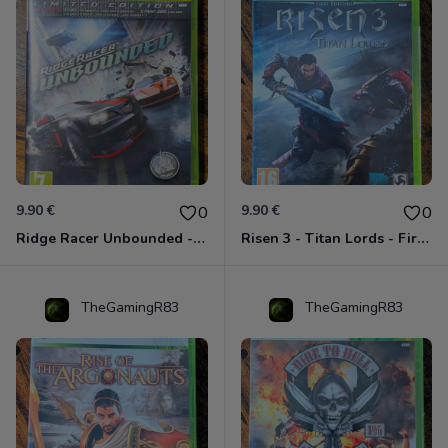
9.90 €
9.90 €
0
0
Ridge Racer Unbounded - Édition Limitée Xbox 360
Risen 3 - Titan Lords - First Edition Xbox 360
TheGamingR83
TheGamingR83