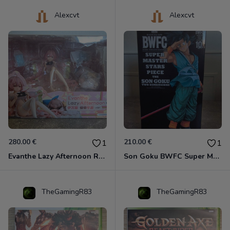
Alexcvt
Alexcvt
280.00 €
210.00 €
1
1
Evanthe Lazy Afternoon Red Pride of Eden
Son Goku BWFC Super Master Stars
TheGamingR83
TheGamingR83