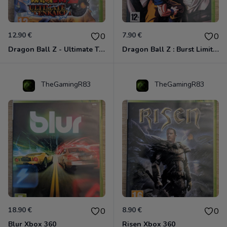
12.90 €
7.90 €
0
0
Dragon Ball Z - Ultimate Tenkaichi Xbox 360
Dragon Ball Z : Burst Limit Xbox 360
TheGamingR83
TheGamingR83
18.90 €
8.90 €
0
0
Blur Xbox 360
Risen Xbox 360