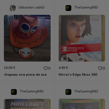
Sébastien seb63
TheGamingR83
16.00 €
4.90 €
0
0
chapeau one piece de ace
Mirror's Edge Xbox 360
TheGamingR83
TheGamingR83