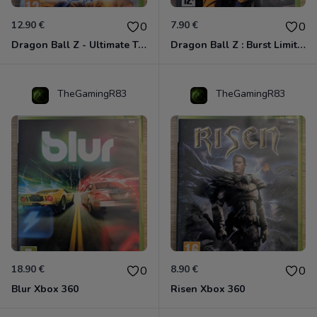
12.90 €
7.90 €
0
0
Dragon Ball Z - Ultimate Tenkaichi Xbox 360
Dragon Ball Z : Burst Limit Xbox 360
TheGamingR83
TheGamingR83
18.90 €
8.90 €
0
0
Blur Xbox 360
Risen Xbox 360