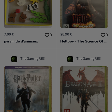
7.00 €
28.90 €
0
0
pyramide d'animaux
Hellboy - The Science Of Evil Xbox 360
TheGamingR83
TheGamingR83