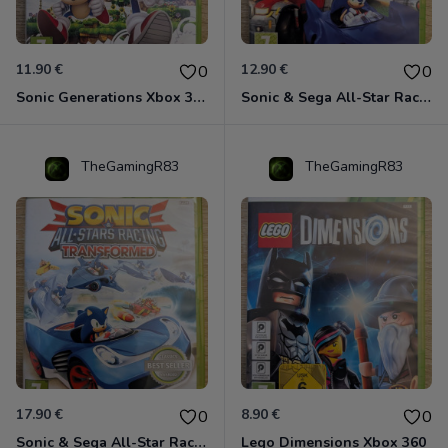
11.90 €
12.90 €
0
0
Sonic Generations Xbox 360
Sonic & Sega All-Star Racing avec Banjo-Kazooie Xbox 360
TheGamingR83
TheGamingR83
17.90 €
8.90 €
0
0
Sonic & Sega All-Star Racing - Transformed Xbox 360
Lego Dimensions Xbox 360