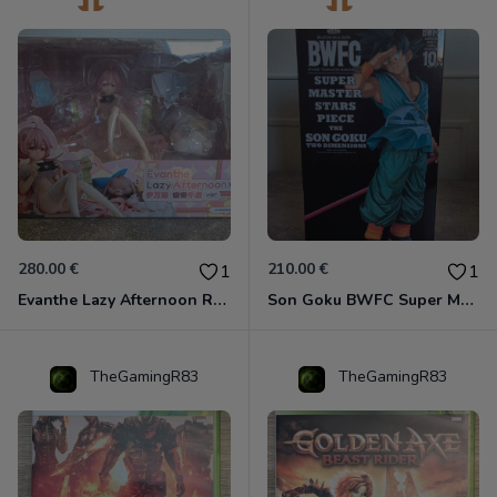
280.00 €
210.00 €
1
1
Evanthe Lazy Afternoon Red Pride of Eden
Son Goku BWFC Super Master Stars
TheGamingR83
TheGamingR83