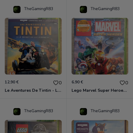
TheGamingR83
TheGamingR83
12.90 €
6.90 €
0
0
Le Aventures De Tintin - Le Secret De La Licorne Xbox 360
Lego Marvel Super Heroes Xbox 360
TheGamingR83
TheGamingR83