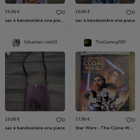
15.00 €
10.00 €
0
0
sac à bandoulière one piece chopper
sac à bandoulière one piece
Sébastien seb63
TheGamingR83
10.00 €
17.90 €
0
0
sac à bandoulière one piece
Star Wars - The Clone Wars - Les Héros De La République Xbox 360