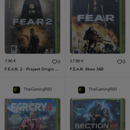
7.90 €
17.90 €
0
0
F.E.A.R. 2 - Project Origin Xbox 360
F.E.A.R. Xbox 360
TheGamingR83
TheGamingR83