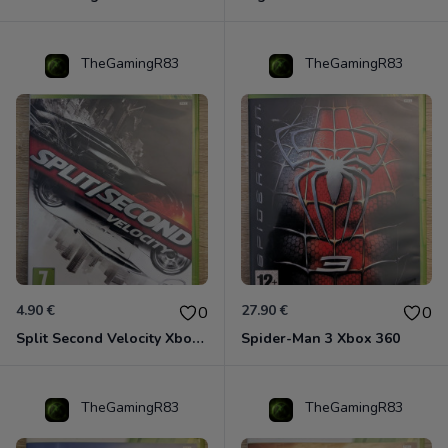
TheGamingR83
TheGamingR83
4.90 €
27.90 €
0
0
Split Second Velocity Xbox 360
Spider-Man 3 Xbox 360
TheGamingR83
TheGamingR83