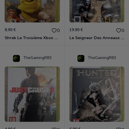
8.90 €
19.90 €
0
0
Shrek Le Troisième Xbox 360
Le Seigneur Des Anneaux - L'âge Des Conquêtes Xbox 360
TheGamingR83
TheGamingR83