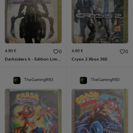
4.90 €
4.90 €
0
0
Darksiders Ii - Edition Limitée Xbox 360
Crysis 2 Xbox 360
TheGamingR83
TheGamingR83