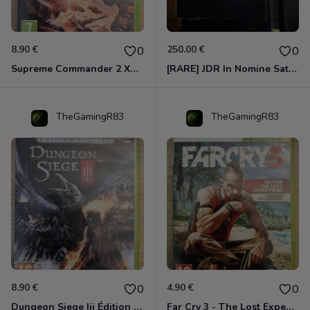
8.90 €
250.00 €
0
0
Supreme Commander 2 Xbox 360
[RARE] JDR In Nomine Satanis / Magna Veritas – 1ère Édition BOÎTE (DOS BLANC, 1989) - CROC / Siroz
TheGamingR83
TheGamingR83
8.90 €
4.90 €
0
0
Dungeon Siege Iii Édition Limitée - Vf Intégrale Xbox 360
Far Cry 3 - The Lost Expeditions - Edition Spéciale Xbox 360