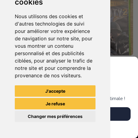
cookies
Nous utilisons des cookies et
d'autres technologies de suivi
pour améliorer votre expérience
de navigation sur notre site, pour
vous montrer un contenu
personnalisé et des publicités
ciblées, pour analyser le trafic de
8.90 €
27.90 €
0
0
notre site et pour comprendre la
Call Of Duty - Black Ops II Xbox 360
Call Of Duty 2 : Edition Spéciale Xbox 360 GOTY
provenance de nos visiteurs.
Grenier du Geek
J'accepte
TheGamingR83
TheGamingR83
Télécharge notre app pour une expérience optimale !
Je refuse
Télécharger l'app
Changer mes préférences
Plus tard
Vendre