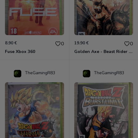
8.90 €
19.90 €
0
0
Fuse Xbox 360
Golden Axe - Beast Rider Xbox 360
TheGamingR83
TheGamingR83