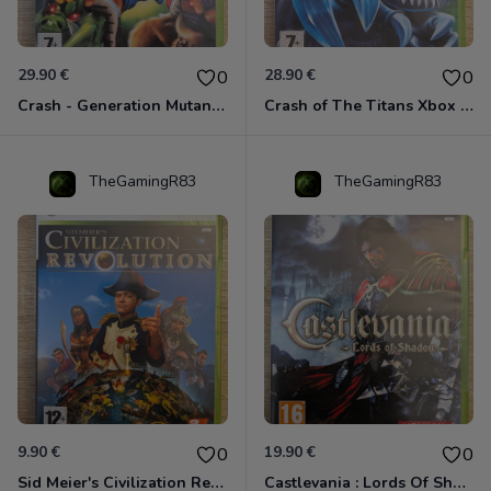
29.90 €
28.90 €
0
0
Crash - Generation Mutant Xbox 360
Crash of The Titans Xbox 360
TheGamingR83
TheGamingR83
9.90 €
19.90 €
0
0
Sid Meier's Civilization Revolution Xbox 360
Castlevania : Lords Of Shadow Xbox 360