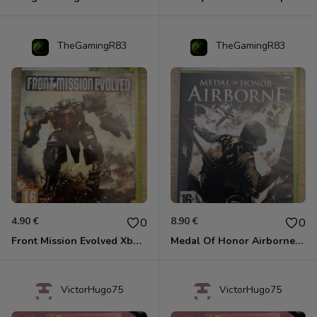
TheGamingR83
TheGamingR83
4.90 €
8.90 €
0
0
Front Mission Evolved Xbox 360
Medal Of Honor Airborne Xbox 360
VictorHugo75
VictorHugo75