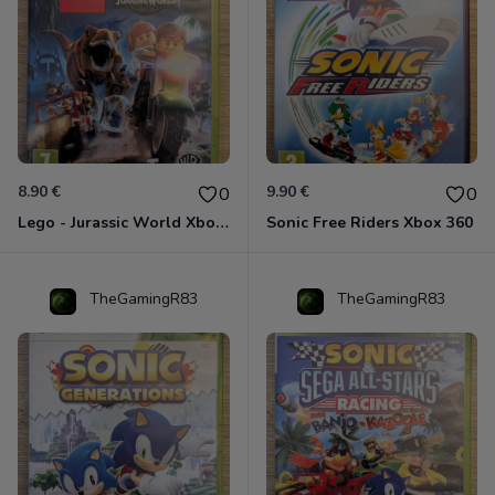
8.90 €
9.90 €
0
0
Lego - Jurassic World Xbox 360
Sonic Free Riders Xbox 360
TheGamingR83
TheGamingR83