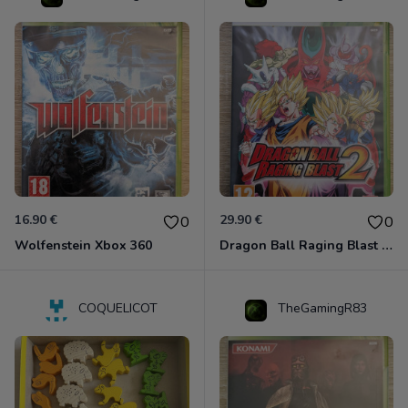
16.90 €
29.90 €
0
0
Wolfenstein Xbox 360
Dragon Ball Raging Blast 2 Xbox 360
COQUELICOT
TheGamingR83