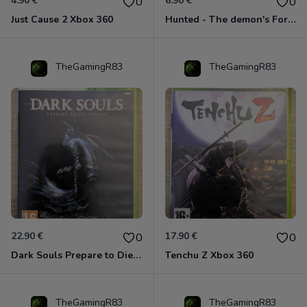
4.90 €
6.90 €
0
0
Just Cause 2 Xbox 360
Hunted - The demon's Forge Xbox 360 (Complet CIB)
TheGamingR83
TheGamingR83
22.90 €
17.90 €
0
0
Dark Souls Prepare to Die Edition XBOX 360
Tenchu Z Xbox 360
TheGamingR83
TheGamingR83