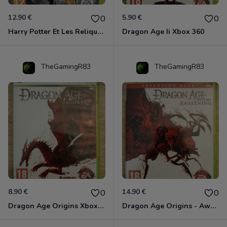
12.90 €
5.90 €
0
0
Harry Potter Et Les Reliques De La Mort - 1ère Partie Xbox 360
Dragon Age Ii Xbox 360
TheGamingR83
TheGamingR83
8.90 €
14.90 €
0
0
Dragon Age Origins Xbox 360
Dragon Age Origins - Awakening Xbox 360