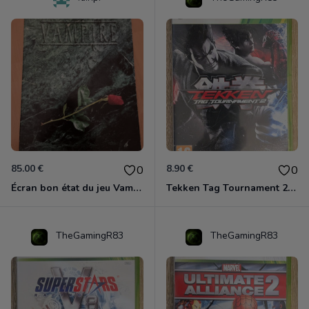
85.00 €
8.90 €
0
0
Écran bon état du jeu Vampire et livre de règles « la mascarade » état d’usage
Tekken Tag Tournament 2 Xbox 360
TheGamingR83
TheGamingR83