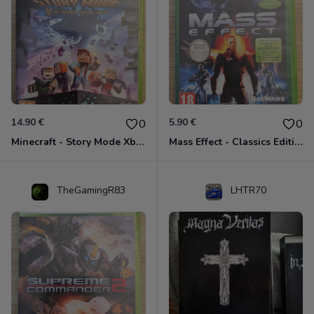
14.90 €
5.90 €
0
0
Minecraft - Story Mode Xbox 360
Mass Effect - Classics Edition Xbox 360
TheGamingR83
LHTR70