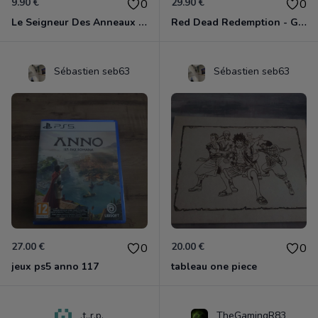
9.90 €
29.90 €
0
0
Le Seigneur Des Anneaux - La Guerre Du Nord Xbox 360
Red Dead Redemption - Game Of The Year Xbox 360
Sébastien seb63
Sébastien seb63
27.00 €
20.00 €
0
0
jeux ps5 anno 117
tableau one piece
.t..r.p.
TheGamingR83