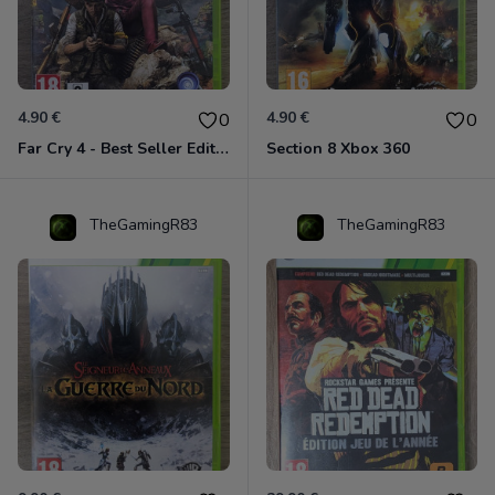
4.90 €
4.90 €
0
0
Far Cry 4 - Best Seller Edition Xbox 360
Section 8 Xbox 360
TheGamingR83
TheGamingR83