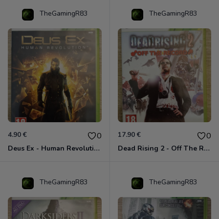
TheGamingR83
TheGamingR83
4.90 €
17.90 €
0
0
Deus Ex - Human Revolution Xbox 360
Dead Rising 2 - Off The Record Xbox 360
TheGamingR83
TheGamingR83