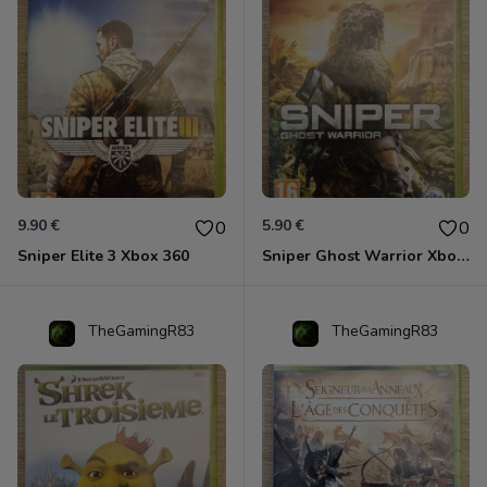
9.90 €
5.90 €
0
0
Sniper Elite 3 Xbox 360
Sniper Ghost Warrior Xbox 360
TheGamingR83
TheGamingR83