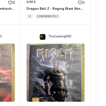
6.90 €
0
0
Dragon Ball Z - Ultimate Tenkaichi Xbox 360
Dragon Ball Z - Raging Blast Xbox 360
l2
3296580810512
3
TheGamingR83