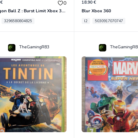
 €
18.90 €
0
Dragon Ball Z : Burst Limit Xbox 360
Blur Xbox 360
3296580804825
l2
5030917070747
TheGamingR83
TheGamingR8