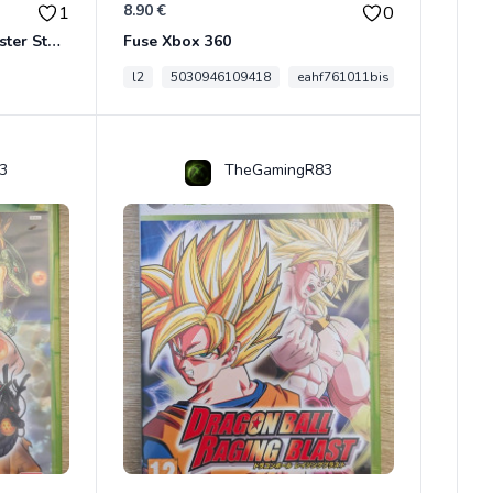
8.90 €
1
0
Son Goku BWFC Super Master Stars
Fuse Xbox 360
l2
5030946109418
eahf761011bis
3
TheGamingR83