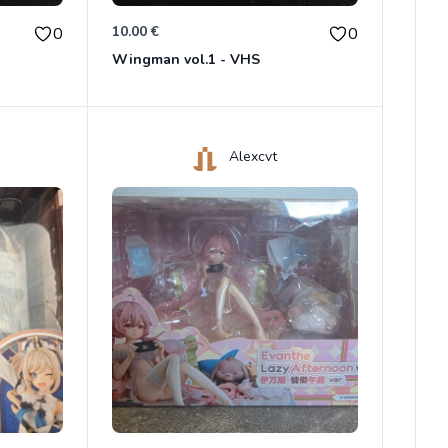
10.00 €
0
0
Wingman vol.1 - VHS
Alexcvt