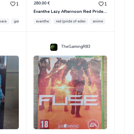
280.00 €
1
1
Evanthe Lazy Afternoon Red Pride of Eden
bara
genshin impact
evanthe
red (pride of eden
anime
collection
TheGamingR83