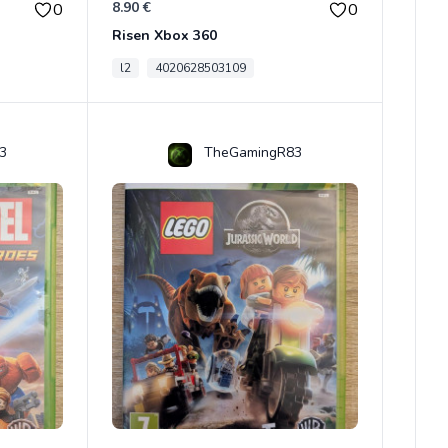
8.90 €
0
0
Risen Xbox 360
l2
4020628503109
3
TheGamingR83