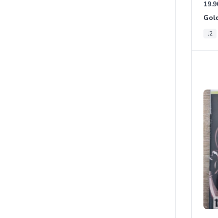
19.9
Gold
l2