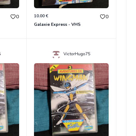
10.00 €
0
0
Galaxie Express - VHS
5
VictorHugo75