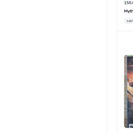
150.
Myt
sain