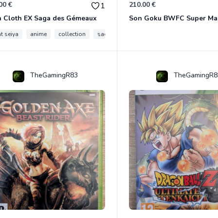
00 €
210.00 €
1
h Cloth EX Saga des Gémeaux
t seiya
anime
collection
saga des gemeaux
myth cloth ex
TheGamingR83
TheGamingR8