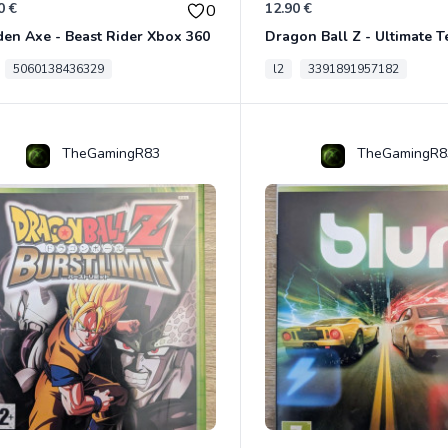
0 €
12.90 €
0
en Axe - Beast Rider Xbox 360
5060138436329
l2
3391891957182
TheGamingR83
TheGamingR8