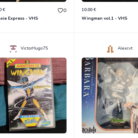
0 €
10.00 €
0
xie Express - VHS
Wingman vol.1 - VHS
VictorHugo75
Alexcvt