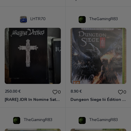
LHTR70
TheGamingR83
250.00 €
8.90 €
0
0
[RARE] JDR In Nomine Satanis / Magna Veritas – 1ère Édition BOÎTE (DOS BLANC, 1989) - CROC / Siroz
Dungeon Siege Iii Édition Limitée - Vf Intégrale Xbox 360
TheGamingR83
TheGamingR83