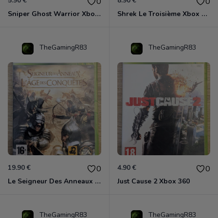
5.90 €
8.90 €
0
0
Sniper Ghost Warrior Xbox 360
Shrek Le Troisième Xbox 360
TheGamingR83
TheGamingR83
19.90 €
4.90 €
0
0
Le Seigneur Des Anneaux - L'âge Des Conquêtes Xbox 360
Just Cause 2 Xbox 360
TheGamingR83
TheGamingR83