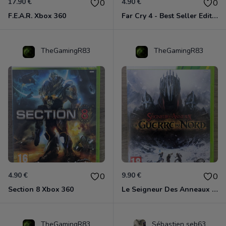
17.90 €
4.90 €
0
0
F.E.A.R. Xbox 360
Far Cry 4 - Best Seller Edition Xbox 360
TheGamingR83
TheGamingR83
4.90 €
9.90 €
0
0
Section 8 Xbox 360
Le Seigneur Des Anneaux - La Guerre Du Nord Xbox 360
TheGamingR83
Sébastien seb63