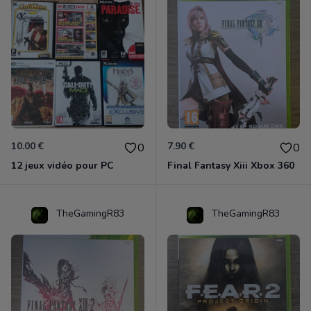
10.00 €
7.90 €
0
0
12 jeux vidéo pour PC
Final Fantasy Xiii Xbox 360
TheGamingR83
TheGamingR83