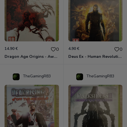
14.90 €
4.90 €
0
0
Dragon Age Origins - Awakening Xbox 360
Deus Ex - Human Revolution Xbox 360
TheGamingR83
TheGamingR83