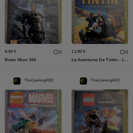
8.90 €
12.90 €
0
0
Risen Xbox 360
Le Aventures De Tintin - Le Secret De La Licorne Xbox 360
TheGamingR83
TheGamingR83