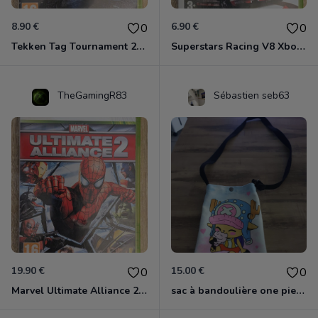
8.90 €
6.90 €
0
0
Tekken Tag Tournament 2 Xbox 360
Superstars Racing V8 Xbox 360
TheGamingR83
Sébastien seb63
19.90 €
15.00 €
0
0
Marvel Ultimate Alliance 2 Xbox 360
sac à bandoulière one piece chopper