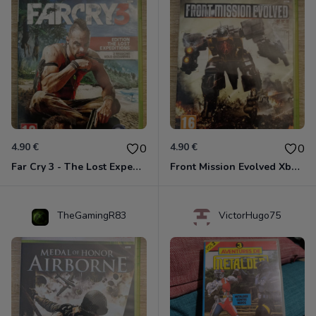
4.90 €
4.90 €
0
0
Far Cry 3 - The Lost Expeditions - Edition Spéciale Xbox 360
Front Mission Evolved Xbox 360
TheGamingR83
VictorHugo75