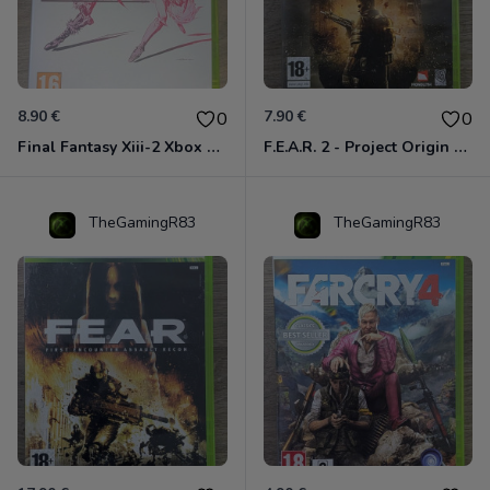
8.90 €
7.90 €
0
0
Final Fantasy Xiii-2 Xbox 360
F.E.A.R. 2 - Project Origin Xbox 360
TheGamingR83
TheGamingR83