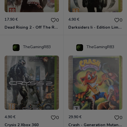
17.90 €
4.90 €
0
0
Dead Rising 2 - Off The Record Xbox 360
Darksiders Ii - Edition Limitée Xbox 360
TheGamingR83
TheGamingR83
4.90 €
29.90 €
0
0
Crysis 2 Xbox 360
Crash - Generation Mutant Xbox 360