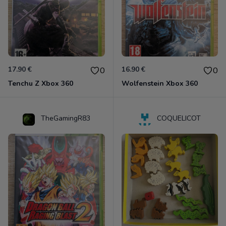
17.90 €
16.90 €
0
0
Tenchu Z Xbox 360
Wolfenstein Xbox 360
TheGamingR83
COQUELICOT