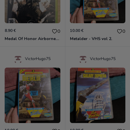
8.90 €
10.00 €
0
0
Medal Of Honor Airborne Xbox 360
Metalder - VHS vol 2.
VictorHugo75
VictorHugo75