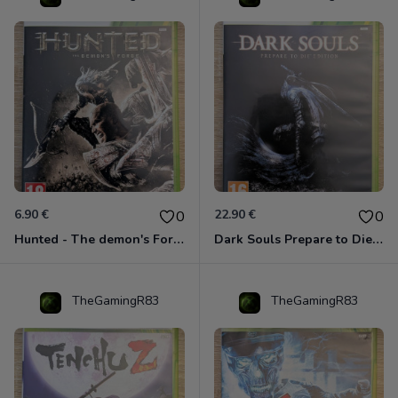
6.90 €
22.90 €
0
0
Hunted - The demon's Forge Xbox 360 (Complet CIB)
Dark Souls Prepare to Die Edition XBOX 360
TheGamingR83
TheGamingR83