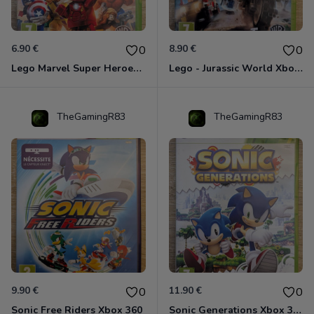
6.90 €
8.90 €
0
0
Lego Marvel Super Heroes Xbox 360
Lego - Jurassic World Xbox 360
TheGamingR83
TheGamingR83
9.90 €
11.90 €
0
0
Sonic Free Riders Xbox 360
Sonic Generations Xbox 360