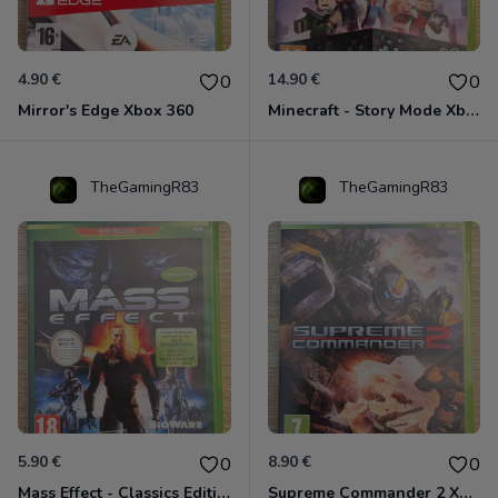
4.90 €
14.90 €
0
0
Mirror's Edge Xbox 360
Minecraft - Story Mode Xbox 360
TheGamingR83
TheGamingR83
5.90 €
8.90 €
0
0
Mass Effect - Classics Edition Xbox 360
Supreme Commander 2 Xbox 360