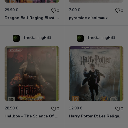
29.90 €
7.00 €
0
0
Dragon Ball Raging Blast 2 Xbox 360
pyramide d'animaux
TheGamingR83
TheGamingR83
28.90 €
12.90 €
0
0
Hellboy - The Science Of Evil Xbox 360
Harry Potter Et Les Reliques De La Mort - 1ère Partie Xbox 360