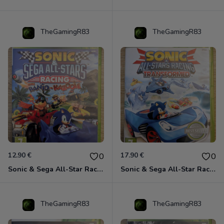
TheGamingR83
TheGamingR83
12.90 €
17.90 €
0
0
Sonic & Sega All-Star Racing avec Banjo-Kazooie Xbox 360
Sonic & Sega All-Star Racing - Transformed Xbox 360
TheGamingR83
TheGamingR83