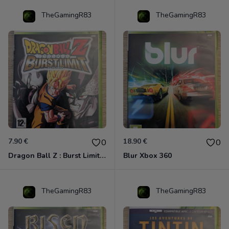
TheGamingR83
TheGamingR83
7.90 €
18.90 €
0
0
Dragon Ball Z : Burst Limit Xbox 360
Blur Xbox 360
TheGamingR83
TheGamingR83