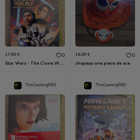
17.90 €
16.00 €
0
0
Star Wars - The Clone Wars - Les Héros De La République Xbox 360
chapeau one piece de ace
TheGamingR83
TheGamingR83