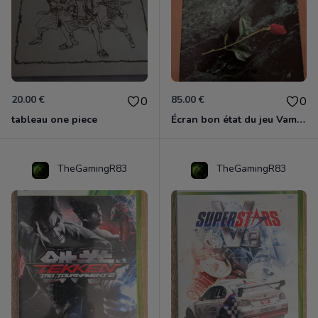
20.00 €
85.00 €
0
0
tableau one piece
Écran bon état du jeu Vampire et livre de règles « la mascarade » état d’usage
TheGamingR83
TheGamingR83