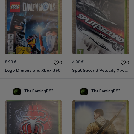
8.90 €
4.90 €
0
0
Lego Dimensions Xbox 360
Split Second Velocity Xbox 360
TheGamingR83
TheGamingR83