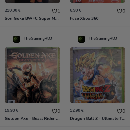
210.00 €
8.90 €
1
0
Son Goku BWFC Super Master Stars
Fuse Xbox 360
TheGamingR83
TheGamingR83
19.90 €
12.90 €
0
0
Golden Axe - Beast Rider Xbox 360
Dragon Ball Z - Ultimate Tenkaichi Xbox 360