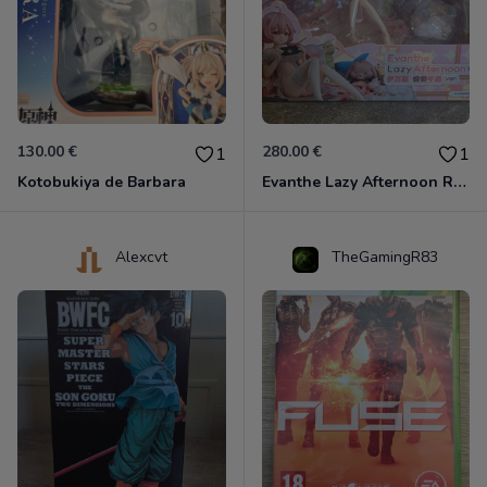
130.00 €
280.00 €
1
1
Kotobukiya de Barbara
Evanthe Lazy Afternoon Red Pride of Eden
Alexcvt
TheGamingR83