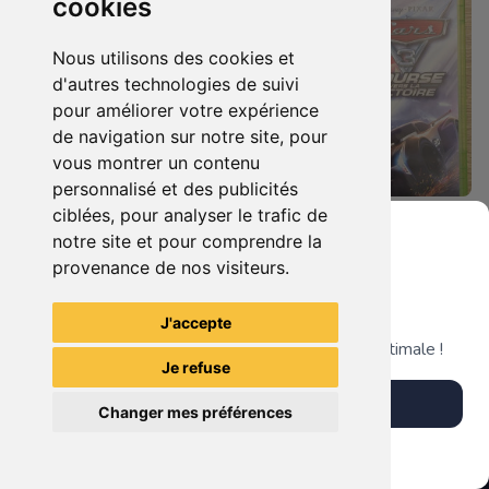
cookies
Nous utilisons des cookies et
d'autres technologies de suivi
pour améliorer votre expérience
de navigation sur notre site, pour
vous montrer un contenu
personnalisé et des publicités
ciblées, pour analyser le trafic de
19.90 €
19.90 €
0
0
notre site et pour comprendre la
Castlevania : Lords Of Shadow Xbox 360
Cars 3 - Course Vers La Victoire Xbox 360
provenance de nos visiteurs.
Grenier du Geek
J'accepte
TheGamingR83
TheGamingR83
Télécharge notre app pour une expérience optimale !
Je refuse
Télécharger l'app
Changer mes préférences
Plus tard
Vendre