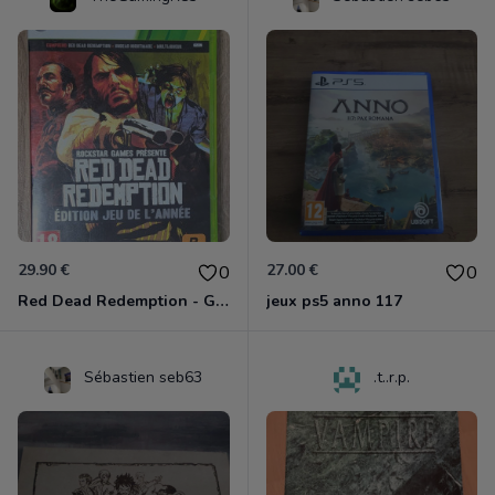
29.90 €
27.00 €
0
0
Red Dead Redemption - Game Of The Year Xbox 360
jeux ps5 anno 117
Sébastien seb63
.t..r.p.