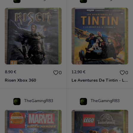
8.90 €
12.90 €
0
0
Risen Xbox 360
Le Aventures De Tintin - Le Secret De La Licorne Xbox 360
TheGamingR83
TheGamingR83