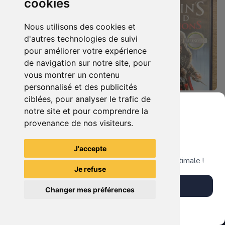
cookies
Nous utilisons des cookies et
d'autres technologies de suivi
pour améliorer votre expérience
de navigation sur notre site, pour
vous montrer un contenu
personnalisé et des publicités
ciblées, pour analyser le trafic de
7.90 €
4.90 €
0
0
notre site et pour comprendre la
Duo : The Elder Scrolls Iv - Oblivion + Bioshock Xbox 360
Assassin's Creed - Revelations - Classics Edition Xbox 360
provenance de nos visiteurs.
Grenier du Geek
J'accepte
TheGamingR83
TheGamingR83
Télécharge notre app pour une expérience optimale !
Je refuse
Télécharger l'app
Changer mes préférences
Plus tard
Vendre