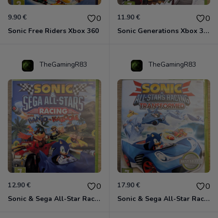
9.90 €
11.90 €
0
0
Sonic Free Riders Xbox 360
Sonic Generations Xbox 360
TheGamingR83
TheGamingR83
12.90 €
17.90 €
0
0
Sonic & Sega All-Star Racing avec Banjo-Kazooie Xbox 360
Sonic & Sega All-Star Racing - Transformed Xbox 360