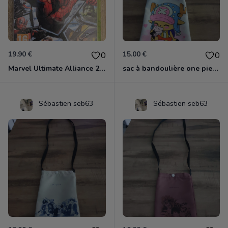
19.90 €
15.00 €
0
0
Marvel Ultimate Alliance 2 Xbox 360
sac à bandoulière one piece chopper
Sébastien seb63
Sébastien seb63