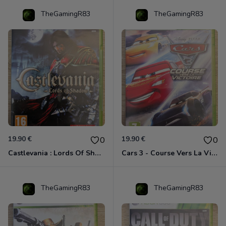
TheGamingR83
TheGamingR83
19.90 €
19.90 €
0
0
Castlevania : Lords Of Shadow Xbox 360
Cars 3 - Course Vers La Victoire Xbox 360
TheGamingR83
TheGamingR83