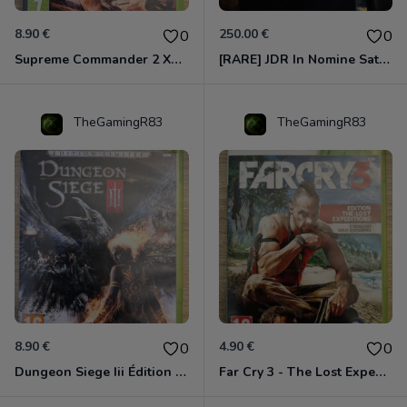
8.90 €
250.00 €
0
0
Supreme Commander 2 Xbox 360
[RARE] JDR In Nomine Satanis / Magna Veritas – 1ère Édition BOÎTE (DOS BLANC, 1989) - CROC / Siroz
TheGamingR83
TheGamingR83
8.90 €
4.90 €
0
0
Dungeon Siege Iii Édition Limitée - Vf Intégrale Xbox 360
Far Cry 3 - The Lost Expeditions - Edition Spéciale Xbox 360