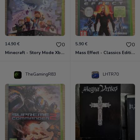
14.90 €
5.90 €
0
0
Minecraft - Story Mode Xbox 360
Mass Effect - Classics Edition Xbox 360
TheGamingR83
LHTR70