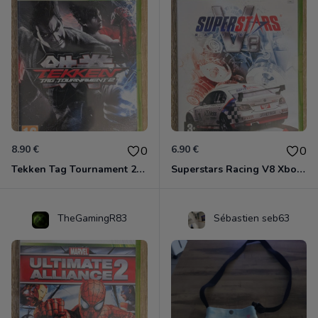
8.90 €
6.90 €
0
0
Tekken Tag Tournament 2 Xbox 360
Superstars Racing V8 Xbox 360
TheGamingR83
Sébastien seb63