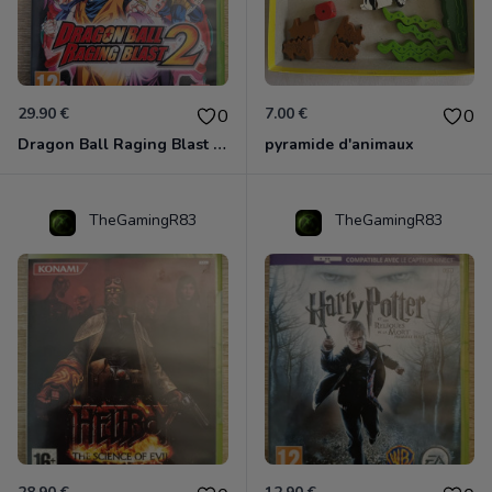
29.90 €
7.00 €
0
0
Dragon Ball Raging Blast 2 Xbox 360
pyramide d'animaux
TheGamingR83
TheGamingR83