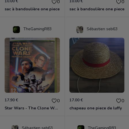
10.00 €
10.00 €
0
0
sac à bandoulière one piece
sac à bandoulière one piece
TheGamingR83
Sébastien seb63
17.90 €
17.00 €
0
0
Star Wars - The Clone Wars - Les Héros De La République Xbox 360
chapeau one piece de luffy
Sébastien seb63
TheGamingR83