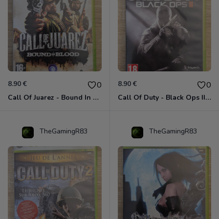
8.90 €
8.90 €
0
0
Call Of Juarez - Bound In Blood Xbox 360
Call Of Duty - Black Ops II Xbox 360
TheGamingR83
TheGamingR83