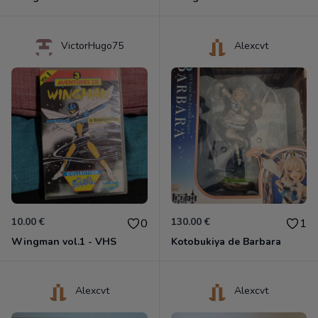
VictorHugo75
Alexcvt
10.00 €
130.00 €
0
1
Wingman vol.1 - VHS
Kotobukiya de Barbara
Alexcvt
Alexcvt