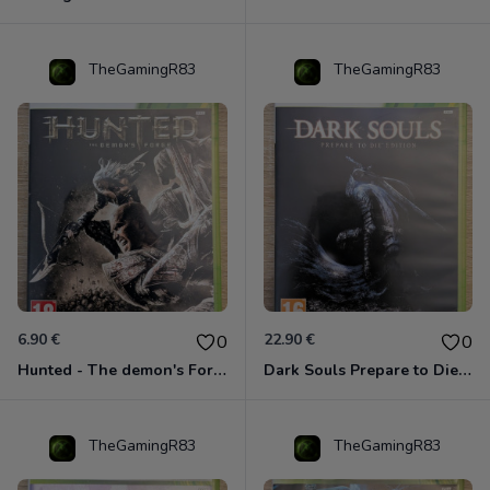
TheGamingR83
TheGamingR83
6.90 €
22.90 €
0
0
Hunted - The demon's Forge Xbox 360 (Complet CIB)
Dark Souls Prepare to Die Edition XBOX 360
TheGamingR83
TheGamingR83