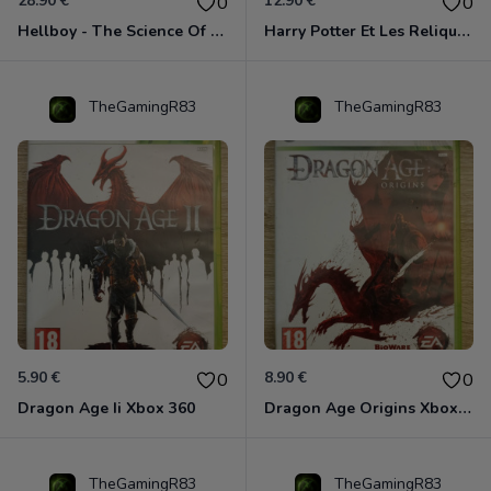
28.90 €
12.90 €
0
0
Hellboy - The Science Of Evil Xbox 360
Harry Potter Et Les Reliques De La Mort - 1ère Partie Xbox 360
TheGamingR83
TheGamingR83
5.90 €
8.90 €
0
0
Dragon Age Ii Xbox 360
Dragon Age Origins Xbox 360
TheGamingR83
TheGamingR83