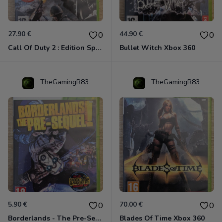
27.90 €
44.90 €
0
0
Call Of Duty 2 : Edition Spéciale Xbox 360 GOTY
Bullet Witch Xbox 360
TheGamingR83
TheGamingR83
5.90 €
70.00 €
0
0
Borderlands - The Pre-Sequel ! Xbox 360
Blades Of Time Xbox 360