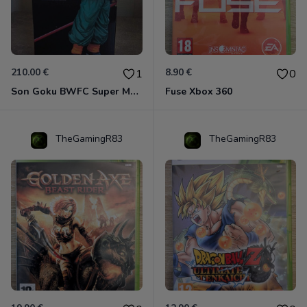
210.00 €
8.90 €
1
0
Son Goku BWFC Super Master Stars
Fuse Xbox 360
TheGamingR83
TheGamingR83