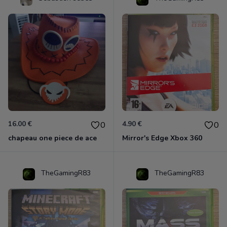
16.00 €
4.90 €
0
0
chapeau one piece de ace
Mirror's Edge Xbox 360
TheGamingR83
TheGamingR83