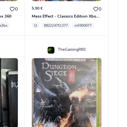
5.90 €
0
0
ox 360
Mass Effect - Classics Edition Xbox 360
x3bx
l2
882224751377
m5900077
TheGamingR83