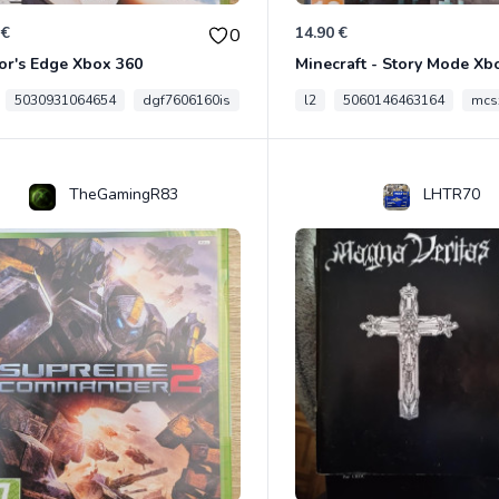
 €
14.90 €
0
or's Edge Xbox 360
Minecraft - Story Mode Xb
5030931064654
dgf7606160is
l2
5060146463164
mcs
TheGamingR83
LHTR70