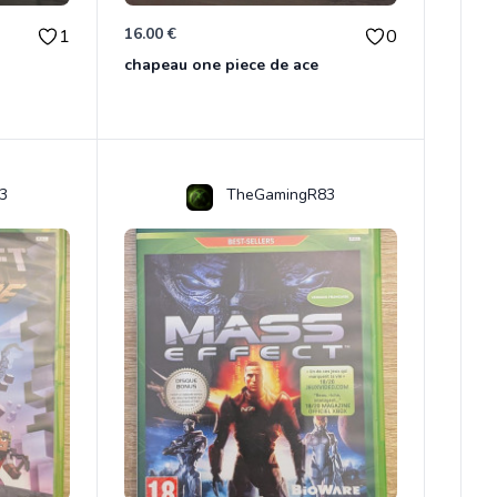
16.00 €
1
0
chapeau one piece de ace
3
TheGamingR83