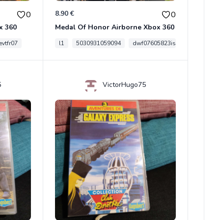
8.90 €
0
0
x 360
Medal Of Honor Airborne Xbox 360
vtfr07
l1
5030931059094
dwf07605823is
5
VictorHugo75