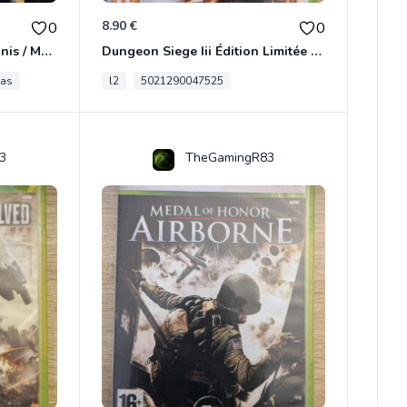
8.90 €
0
0
[RARE] JDR In Nomine Satanis / Magna Veritas – 1ère Édition BOÎTE (DOS BLANC, 1989) - CROC / Siroz
Dungeon Siege Iii Édition Limitée - Vf Intégrale Xbox 360
tas
l2
5021290047525
3
TheGamingR83