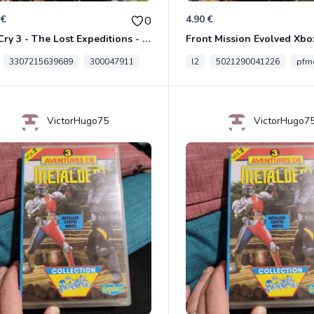
 €
4.90 €
0
Far Cry 3 - The Lost Expeditions - Edition Spéciale Xbox 360
Front Mission Evolved Xbo
3307215639689
300047911
l2
5021290041226
pfme
VictorHugo75
VictorHugo7