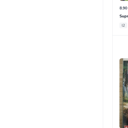
8.90
Sup
l2