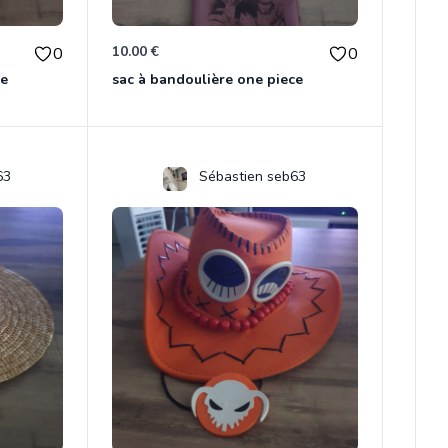
10.00 €
0
0
ce
sac à bandoulière one piece
63
Sébastien seb63