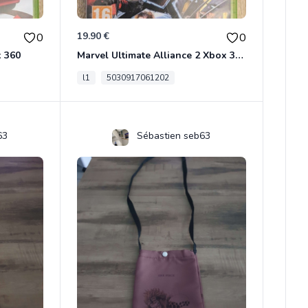
19.90 €
0
0
x 360
Marvel Ultimate Alliance 2 Xbox 360
l1
5030917061202
63
Sébastien seb63