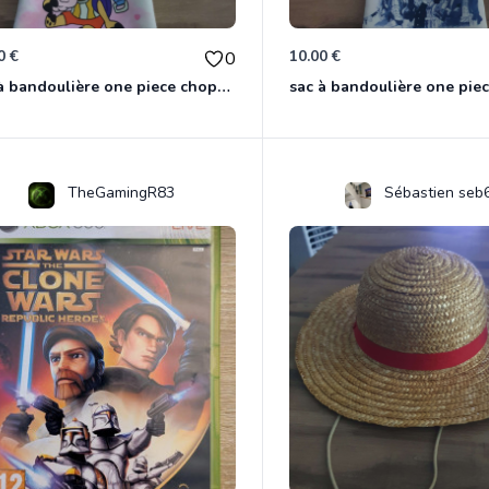
0 €
10.00 €
0
sac à bandoulière one piece chopper
sac à bandoulière one pie
TheGamingR83
Sébastien seb