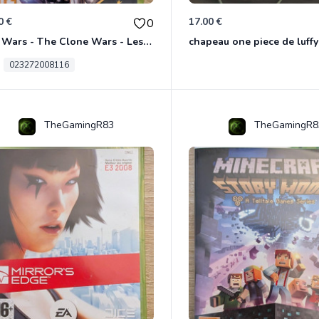
0 €
17.00 €
0
Star Wars - The Clone Wars - Les Héros De La République Xbox 360
chapeau one piece de luffy
023272008116
TheGamingR83
TheGamingR8