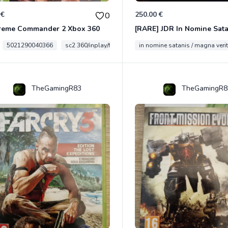
 €
250.00 €
0
reme Commander 2 Xbox 360
5021290040366
sc2 360/inplay/fra
in nomine satanis / magna veri
TheGamingR83
TheGamingR8