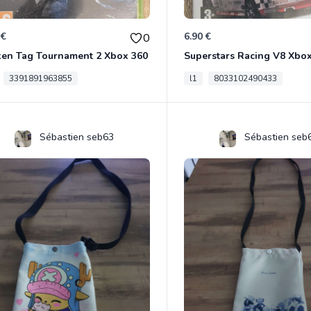
 €
6.90 €
0
ken Tag Tournament 2 Xbox 360
Superstars Racing V8 Xbo
3391891963855
l1
8033102490433
Sébastien seb63
Sébastien seb