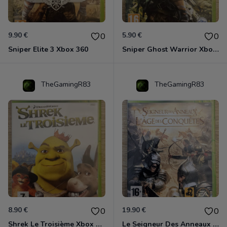
9.90 €
5.90 €
0
0
Sniper Elite 3 Xbox 360
Sniper Ghost Warrior Xbox 360
TheGamingR83
TheGamingR83
8.90 €
19.90 €
0
0
Shrek Le Troisième Xbox 360
Le Seigneur Des Anneaux - L'âge Des Conquêtes Xbox 360