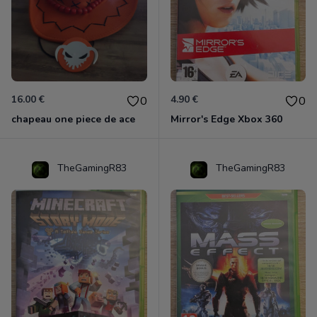
16.00 €
4.90 €
0
0
chapeau one piece de ace
Mirror's Edge Xbox 360
TheGamingR83
TheGamingR83