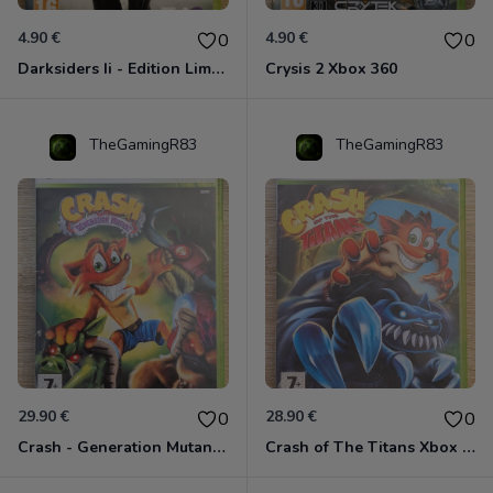
4.90 €
4.90 €
0
0
Darksiders Ii - Edition Limitée Xbox 360
Crysis 2 Xbox 360
TheGamingR83
TheGamingR83
29.90 €
28.90 €
0
0
Crash - Generation Mutant Xbox 360
Crash of The Titans Xbox 360