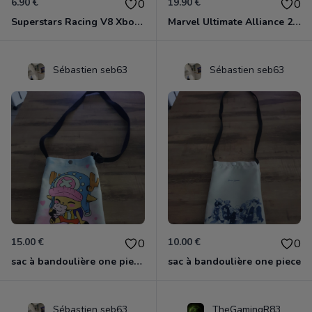
6.90 €
19.90 €
0
0
Superstars Racing V8 Xbox 360
Marvel Ultimate Alliance 2 Xbox 360
Sébastien seb63
Sébastien seb63
15.00 €
10.00 €
0
0
sac à bandoulière one piece chopper
sac à bandoulière one piece
Sébastien seb63
TheGamingR83