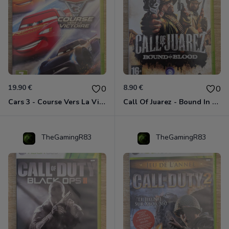
19.90 €
8.90 €
0
0
Cars 3 - Course Vers La Victoire Xbox 360
Call Of Juarez - Bound In Blood Xbox 360
TheGamingR83
TheGamingR83