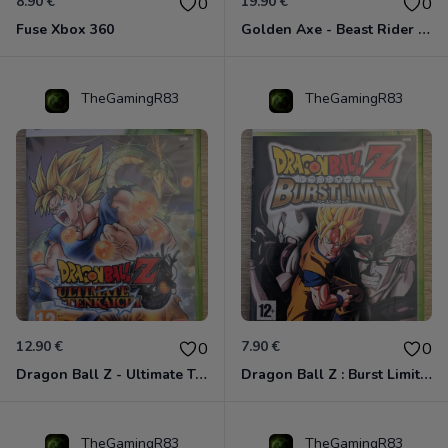
8.90 €
19.90 €
0
0
Fuse Xbox 360
Golden Axe - Beast Rider Xbox 360
TheGamingR83
TheGamingR83
12.90 €
7.90 €
0
0
Dragon Ball Z - Ultimate Tenkaichi Xbox 360
Dragon Ball Z : Burst Limit Xbox 360
TheGamingR83
TheGamingR83