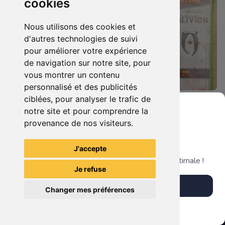
cookies
Nous utilisons des cookies et
d'autres technologies de suivi
pour améliorer votre expérience
de navigation sur notre site, pour
vous montrer un contenu
personnalisé et des publicités
ciblées, pour analyser le trafic de
5.90 €
7.90 €
0
0
notre site et pour comprendre la
Bioshock - Infinite Xbox 360
Duo : The Elder Scrolls Iv - Oblivion + Bioshock Xbox 360
provenance de nos visiteurs.
Grenier du Geek
J'accepte
TheGamingR83
TheGamingR83
Télécharge notre app pour une expérience optimale !
Je refuse
Télécharger l'app
Changer mes préférences
Plus tard
Vendre