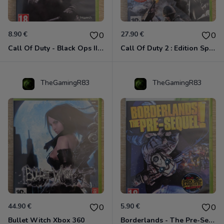
8.90 €
27.90 €
0
0
Call Of Duty - Black Ops II Xbox 360
Call Of Duty 2 : Edition Spéciale Xbox 360 GOTY
TheGamingR83
TheGamingR83
44.90 €
5.90 €
0
0
Bullet Witch Xbox 360
Borderlands - The Pre-Sequel ! Xbox 360