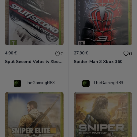
4.90 €
27.90 €
0
0
Split Second Velocity Xbox 360
Spider-Man 3 Xbox 360
TheGamingR83
TheGamingR83