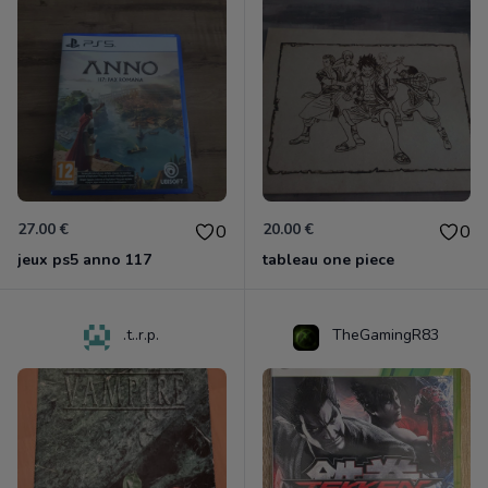
27.00 €
20.00 €
0
0
jeux ps5 anno 117
tableau one piece
.t..r.p.
TheGamingR83