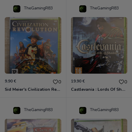
TheGamingR83
TheGamingR83
9.90 €
19.90 €
0
0
Sid Meier's Civilization Revolution Xbox 360
Castlevania : Lords Of Shadow Xbox 360
TheGamingR83
TheGamingR83