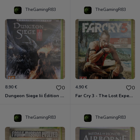
TheGamingR83
TheGamingR83
8.90 €
4.90 €
0
0
Dungeon Siege Iii Édition Limitée - Vf Intégrale Xbox 360
Far Cry 3 - The Lost Expeditions - Edition Spéciale Xbox 360
TheGamingR83
TheGamingR83