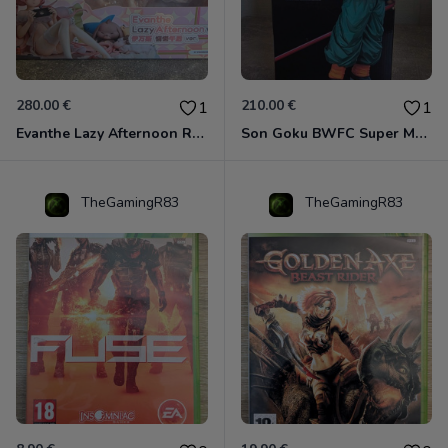
280.00 €
210.00 €
1
1
Evanthe Lazy Afternoon Red Pride of Eden
Son Goku BWFC Super Master Stars
TheGamingR83
TheGamingR83