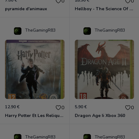
7.00 €
28.90 €
0
0
pyramide d'animaux
Hellboy - The Science Of Evil Xbox 360
TheGamingR83
TheGamingR83
12.90 €
5.90 €
0
0
Harry Potter Et Les Reliques De La Mort - 1ère Partie Xbox 360
Dragon Age Ii Xbox 360
TheGamingR83
TheGamingR83