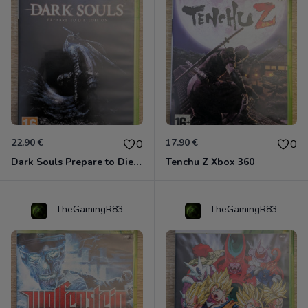
22.90 €
17.90 €
0
0
Dark Souls Prepare to Die Edition XBOX 360
Tenchu Z Xbox 360
TheGamingR83
TheGamingR83