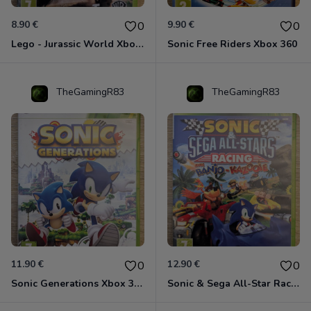
8.90 €
9.90 €
0
0
Lego - Jurassic World Xbox 360
Sonic Free Riders Xbox 360
TheGamingR83
TheGamingR83
11.90 €
12.90 €
0
0
Sonic Generations Xbox 360
Sonic & Sega All-Star Racing avec Banjo-Kazooie Xbox 360