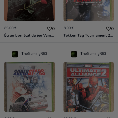
85.00 €
8.90 €
0
0
Écran bon état du jeu Vampire et livre de règles « la mascarade » état d’usage
Tekken Tag Tournament 2 Xbox 360
TheGamingR83
TheGamingR83