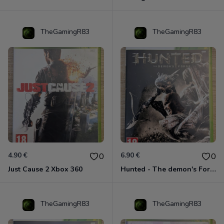
TheGamingR83
TheGamingR83
4.90 €
6.90 €
0
0
Just Cause 2 Xbox 360
Hunted - The demon's Forge Xbox 360 (Complet CIB)
TheGamingR83
TheGamingR83