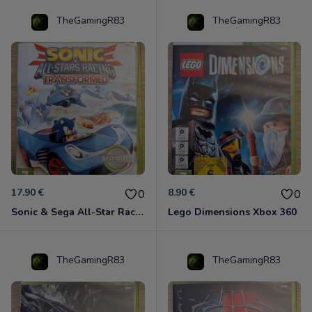
TheGamingR83
TheGamingR83
17.90 €
8.90 €
0
0
Sonic & Sega All-Star Racing - Transformed Xbox 360
Lego Dimensions Xbox 360
TheGamingR83
TheGamingR83