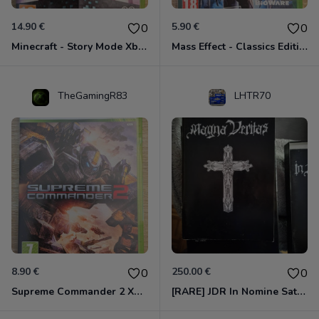
14.90 €
5.90 €
0
0
Minecraft - Story Mode Xbox 360
Mass Effect - Classics Edition Xbox 360
TheGamingR83
LHTR70
8.90 €
250.00 €
0
0
Supreme Commander 2 Xbox 360
[RARE] JDR In Nomine Satanis / Magna Veritas – 1ère Édition BOÎTE (DOS BLANC, 1989) - CROC / Siroz