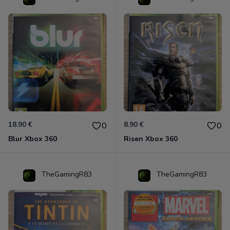
18.90 €
8.90 €
0
0
Blur Xbox 360
Risen Xbox 360
TheGamingR83
TheGamingR83