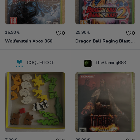
16.90 €
29.90 €
0
0
Wolfenstein Xbox 360
Dragon Ball Raging Blast 2 Xbox 360
COQUELICOT
TheGamingR83