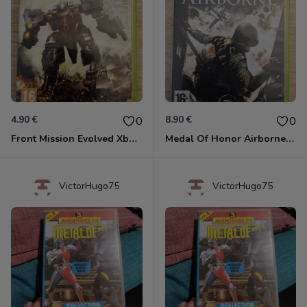
4.90 €
8.90 €
0
0
Front Mission Evolved Xbox 360
Medal Of Honor Airborne Xbox 360
VictorHugo75
VictorHugo75