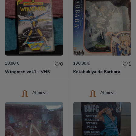
10.00 €
130.00 €
0
1
Wingman vol.1 - VHS
Kotobukiya de Barbara
Alexcvt
Alexcvt