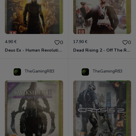
4.90 €
17.90 €
0
0
Deus Ex - Human Revolution Xbox 360
Dead Rising 2 - Off The Record Xbox 360
TheGamingR83
TheGamingR83