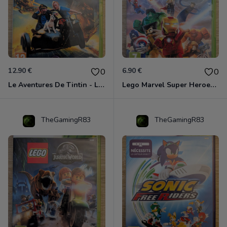
12.90 €
6.90 €
0
0
Le Aventures De Tintin - Le Secret De La Licorne Xbox 360
Lego Marvel Super Heroes Xbox 360
TheGamingR83
TheGamingR83