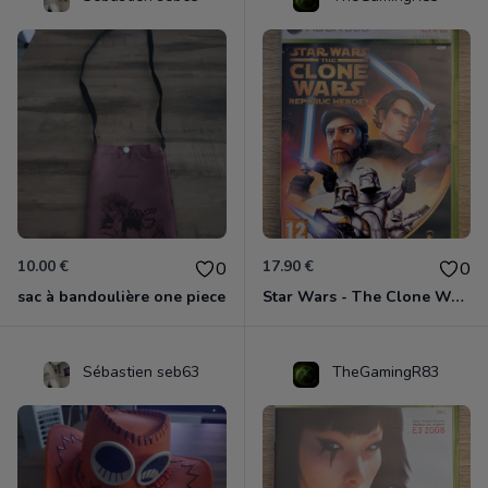
10.00 €
17.90 €
0
0
sac à bandoulière one piece
Star Wars - The Clone Wars - Les Héros De La République Xbox 360
Sébastien seb63
TheGamingR83