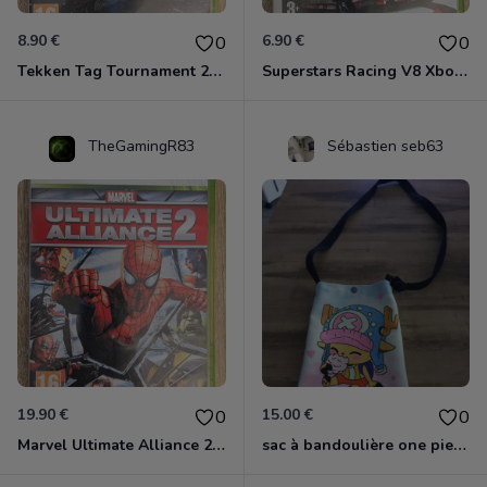
8.90 €
6.90 €
0
0
Tekken Tag Tournament 2 Xbox 360
Superstars Racing V8 Xbox 360
TheGamingR83
Sébastien seb63
19.90 €
15.00 €
0
0
Marvel Ultimate Alliance 2 Xbox 360
sac à bandoulière one piece chopper