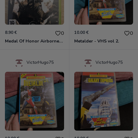
8.90 €
10.00 €
0
0
Medal Of Honor Airborne Xbox 360
Metalder - VHS vol 2.
VictorHugo75
VictorHugo75