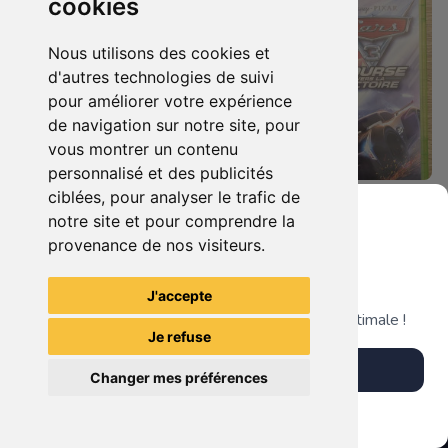
cookies
Nous utilisons des cookies et
d'autres technologies de suivi
pour améliorer votre expérience
de navigation sur notre site, pour
vous montrer un contenu
personnalisé et des publicités
ciblées, pour analyser le trafic de
19.90 €
19.90 €
0
0
notre site et pour comprendre la
Castlevania : Lords Of Shadow Xbox 360
Cars 3 - Course Vers La Victoire Xbox 360
provenance de nos visiteurs.
Grenier du Geek
J'accepte
TheGamingR83
TheGamingR83
Télécharge notre app pour une expérience optimale !
Je refuse
Télécharger l'app
Changer mes préférences
Plus tard
Vendre