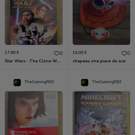
17.90 €
16.00 €
0
0
Star Wars - The Clone Wars - Les Héros De La République Xbox 360
chapeau one piece de ace
TheGamingR83
TheGamingR83