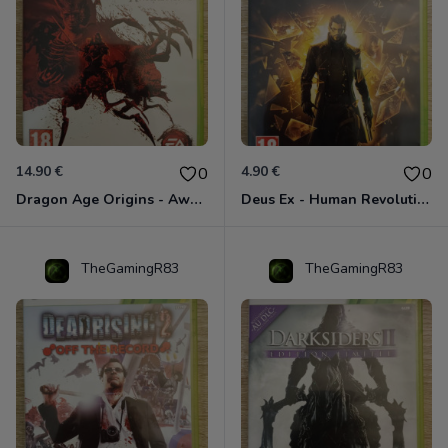
14.90 €
4.90 €
0
0
Dragon Age Origins - Awakening Xbox 360
Deus Ex - Human Revolution Xbox 360
TheGamingR83
TheGamingR83