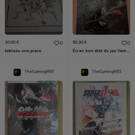
20.00 €
85.00 €
0
0
tableau one piece
Écran bon état du jeu Vampire et livre de règles « la mascarade » état d’usage
TheGamingR83
TheGamingR83