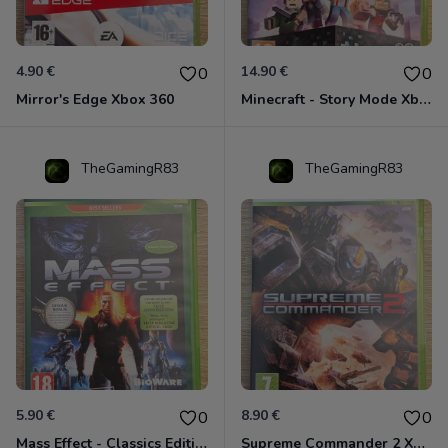
4.90 €
14.90 €
0
0
Mirror's Edge Xbox 360
Minecraft - Story Mode Xbox 360
TheGamingR83
TheGamingR83
5.90 €
8.90 €
0
0
Mass Effect - Classics Edition Xbox 360
Supreme Commander 2 Xbox 360