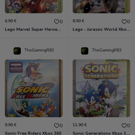
6.90 €
8.90 €
0
0
Lego Marvel Super Heroes Xbox 360
Lego - Jurassic World Xbox 360
TheGamingR83
TheGamingR83
9.90 €
11.90 €
0
0
Sonic Free Riders Xbox 360
Sonic Generations Xbox 360