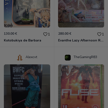
130.00 €
280.00 €
1
1
Kotobukiya de Barbara
Evanthe Lazy Afternoon Red Pride of Eden
Alexcvt
TheGamingR83