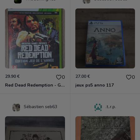
29.90 €
27.00 €
0
0
Red Dead Redemption - Game Of The Year Xbox 360
jeux ps5 anno 117
Sébastien seb63
.t..r.p.