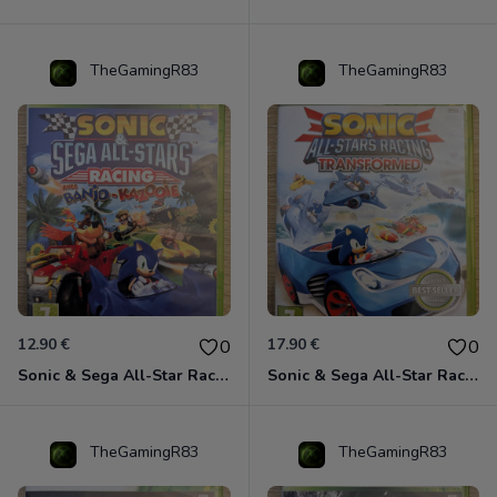
TheGamingR83
TheGamingR83
12.90 €
17.90 €
0
0
Sonic & Sega All-Star Racing avec Banjo-Kazooie Xbox 360
Sonic & Sega All-Star Racing - Transformed Xbox 360
TheGamingR83
TheGamingR83