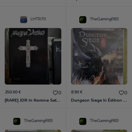
LHTR70
TheGamingR83
250.00 €
8.90 €
0
0
[RARE] JDR In Nomine Satanis / Magna Veritas – 1ère Édition BOÎTE (DOS BLANC, 1989) - CROC / Siroz
Dungeon Siege Iii Édition Limitée - Vf Intégrale Xbox 360
TheGamingR83
TheGamingR83