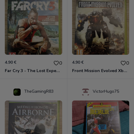
4.90 €
4.90 €
0
0
Far Cry 3 - The Lost Expeditions - Edition Spéciale Xbox 360
Front Mission Evolved Xbox 360
TheGamingR83
VictorHugo75