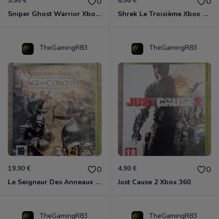
5.90 €
8.90 €
0
0
Sniper Ghost Warrior Xbox 360
Shrek Le Troisième Xbox 360
TheGamingR83
TheGamingR83
19.90 €
4.90 €
0
0
Le Seigneur Des Anneaux - L'âge Des Conquêtes Xbox 360
Just Cause 2 Xbox 360
TheGamingR83
TheGamingR83