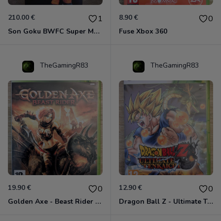
210.00 €
8.90 €
1
0
Son Goku BWFC Super Master Stars
Fuse Xbox 360
TheGamingR83
TheGamingR83
19.90 €
12.90 €
0
0
Golden Axe - Beast Rider Xbox 360
Dragon Ball Z - Ultimate Tenkaichi Xbox 360