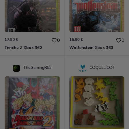
17.90 €
16.90 €
0
0
Tenchu Z Xbox 360
Wolfenstein Xbox 360
TheGamingR83
COQUELICOT