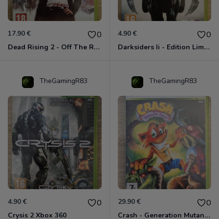
17.90 €
4.90 €
0
0
Dead Rising 2 - Off The Record Xbox 360
Darksiders Ii - Edition Limitée Xbox 360
TheGamingR83
TheGamingR83
4.90 €
29.90 €
0
0
Crysis 2 Xbox 360
Crash - Generation Mutant Xbox 360