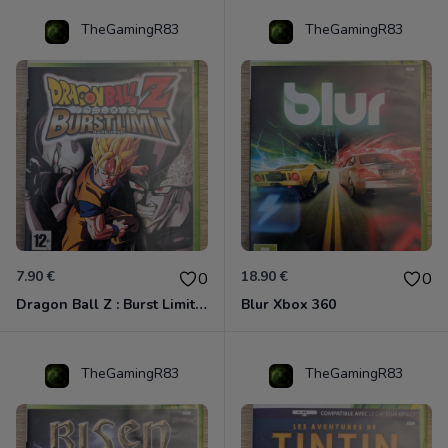
TheGamingR83
TheGamingR83
7.90 €
18.90 €
0
0
Dragon Ball Z : Burst Limit Xbox 360
Blur Xbox 360
TheGamingR83
TheGamingR83