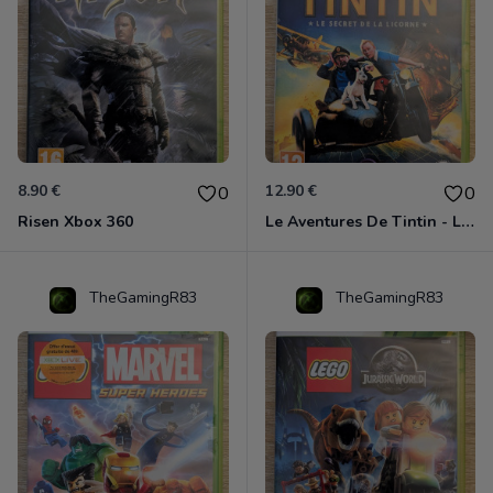
8.90 €
12.90 €
0
0
Risen Xbox 360
Le Aventures De Tintin - Le Secret De La Licorne Xbox 360
TheGamingR83
TheGamingR83