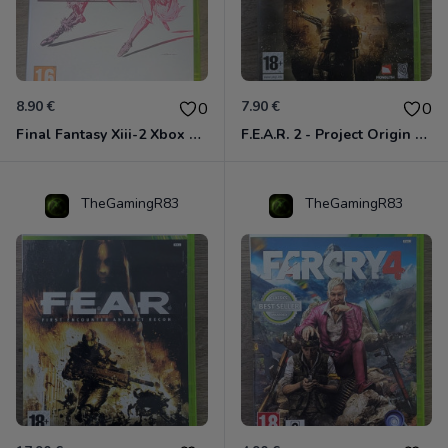
8.90 €
7.90 €
0
0
Final Fantasy Xiii-2 Xbox 360
F.E.A.R. 2 - Project Origin Xbox 360
TheGamingR83
TheGamingR83