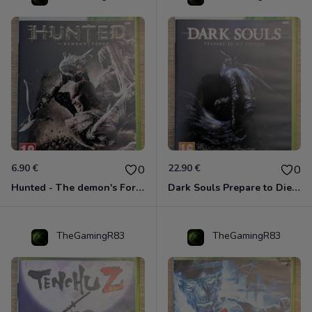
6.90 €
22.90 €
0
0
Hunted - The demon's Forge Xbox 360 (Complet CIB)
Dark Souls Prepare to Die Edition XBOX 360
TheGamingR83
TheGamingR83