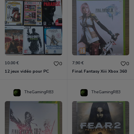
10.00 €
7.90 €
0
0
12 jeux vidéo pour PC
Final Fantasy Xiii Xbox 360
TheGamingR83
TheGamingR83