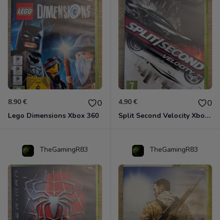
8.90 €
4.90 €
0
0
Lego Dimensions Xbox 360
Split Second Velocity Xbox 360
TheGamingR83
TheGamingR83