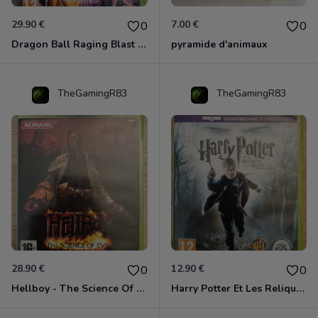
29.90 €
7.00 €
0
0
Dragon Ball Raging Blast 2 Xbox 360
pyramide d'animaux
TheGamingR83
TheGamingR83
28.90 €
12.90 €
0
0
Hellboy - The Science Of Evil Xbox 360
Harry Potter Et Les Reliques De La Mort - 1ère Partie Xbox 360