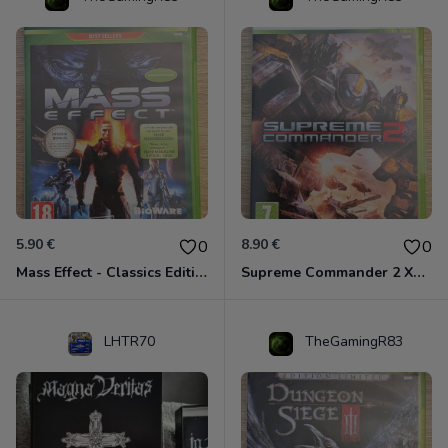
5.90 €
8.90 €
0
0
Mass Effect - Classics Edition Xbox 360
Supreme Commander 2 Xbox 360
LHTR70
TheGamingR83