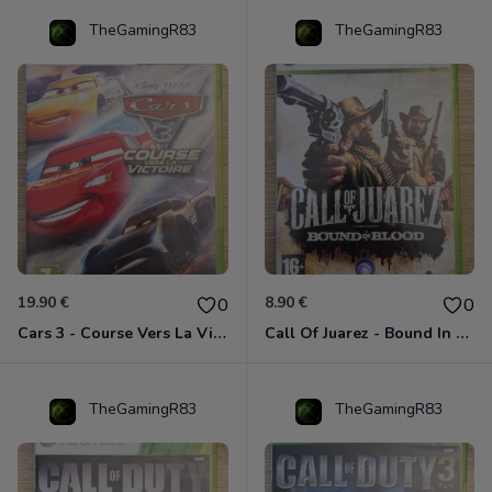
TheGamingR83
TheGamingR83
19.90 €
8.90 €
0
0
Cars 3 - Course Vers La Victoire Xbox 360
Call Of Juarez - Bound In Blood Xbox 360
TheGamingR83
TheGamingR83