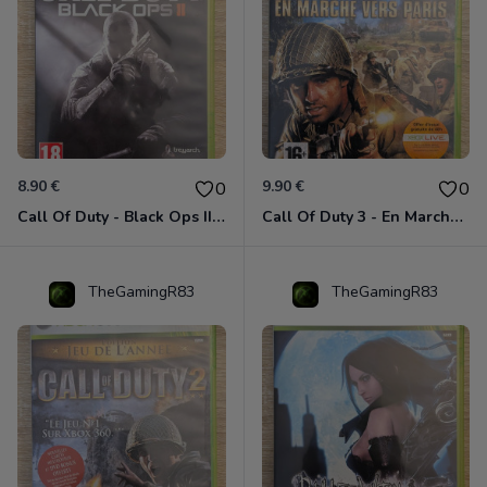
8.90 €
9.90 €
0
0
Call Of Duty - Black Ops II Xbox 360
Call Of Duty 3 - En Marche Vers Paris Xbox 360
TheGamingR83
TheGamingR83