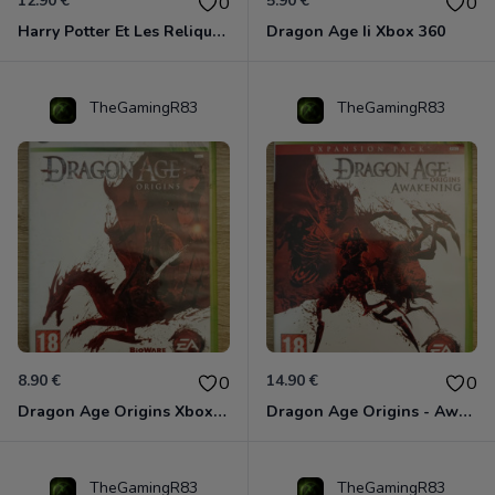
12.90 €
5.90 €
0
0
Harry Potter Et Les Reliques De La Mort - 1ère Partie Xbox 360
Dragon Age Ii Xbox 360
TheGamingR83
TheGamingR83
8.90 €
14.90 €
0
0
Dragon Age Origins Xbox 360
Dragon Age Origins - Awakening Xbox 360
TheGamingR83
TheGamingR83