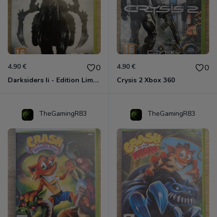
4.90 €
4.90 €
0
0
Darksiders Ii - Edition Limitée Xbox 360
Crysis 2 Xbox 360
TheGamingR83
TheGamingR83