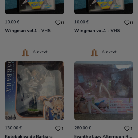
10.00 €
10.00 €
0
0
Wingman vol.1 - VHS
Wingman vol.1 - VHS
Alexcvt
Alexcvt
130.00 €
280.00 €
1
1
Kotobukiya de Barbara
Evanthe Lazy Afternoon Red Pride of Eden