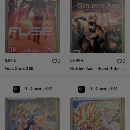
8.90 €
19.90 €
0
0
Fuse Xbox 360
Golden Axe - Beast Rider Xbox 360
TheGamingR83
TheGamingR83