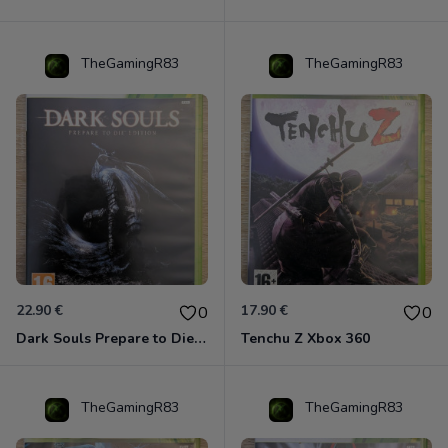
TheGamingR83
TheGamingR83
22.90 €
17.90 €
0
0
Dark Souls Prepare to Die Edition XBOX 360
Tenchu Z Xbox 360
TheGamingR83
TheGamingR83