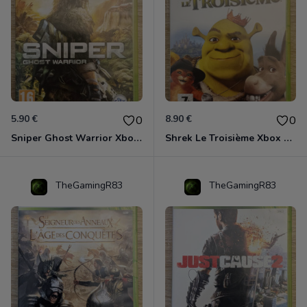
5.90 €
8.90 €
0
0
Sniper Ghost Warrior Xbox 360
Shrek Le Troisième Xbox 360
TheGamingR83
TheGamingR83