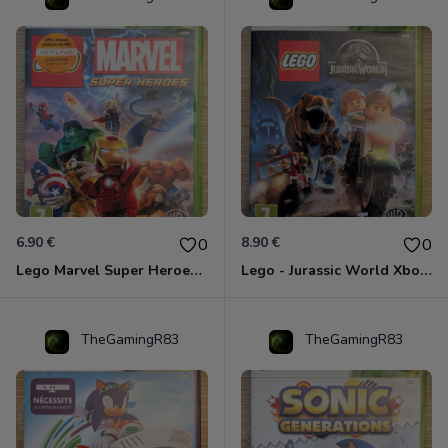
6.90 €
8.90 €
0
0
Lego Marvel Super Heroes Xbox 360
Lego - Jurassic World Xbox 360
TheGamingR83
TheGamingR83