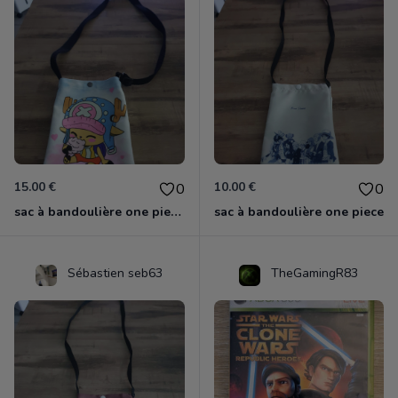
15.00 €
10.00 €
0
0
sac à bandoulière one piece chopper
sac à bandoulière one piece
Sébastien seb63
TheGamingR83