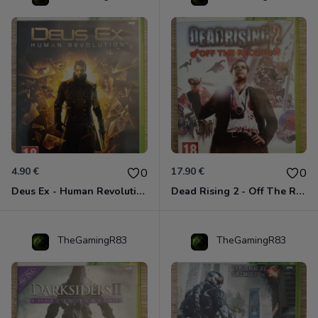
4.90 €
17.90 €
0
0
Deus Ex - Human Revolution Xbox 360
Dead Rising 2 - Off The Record Xbox 360
TheGamingR83
TheGamingR83