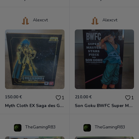
Alexcvt
Alexcvt
150.00 €
210.00 €
1
1
Myth Cloth EX Saga des Gémeaux
Son Goku BWFC Super Master Stars
TheGamingR83
TheGamingR83