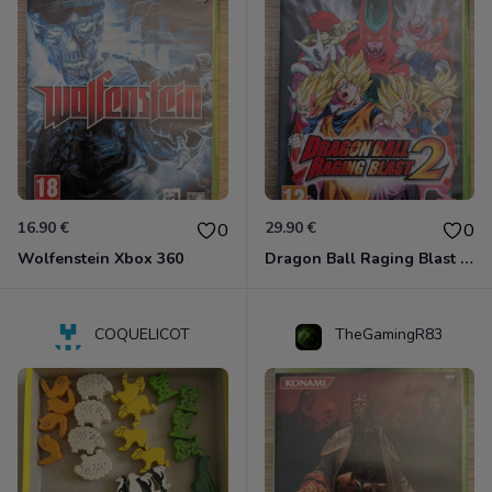
16.90 €
29.90 €
0
0
Wolfenstein Xbox 360
Dragon Ball Raging Blast 2 Xbox 360
COQUELICOT
TheGamingR83