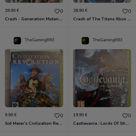
29.90 €
28.90 €
0
0
Crash - Generation Mutant Xbox 360
Crash of The Titans Xbox 360
TheGamingR83
TheGamingR83
9.90 €
19.90 €
0
0
Sid Meier's Civilization Revolution Xbox 360
Castlevania : Lords Of Shadow Xbox 360