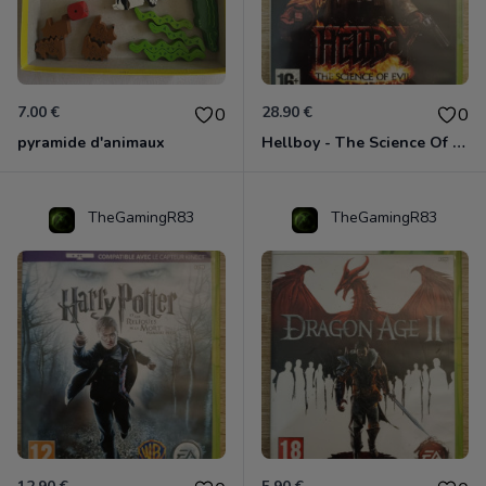
7.00 €
28.90 €
0
0
pyramide d'animaux
Hellboy - The Science Of Evil Xbox 360
TheGamingR83
TheGamingR83