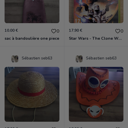
10.00 €
17.90 €
0
0
sac à bandoulière one piece
Star Wars - The Clone Wars - Les Héros De La République Xbox 360
Sébastien seb63
Sébastien seb63