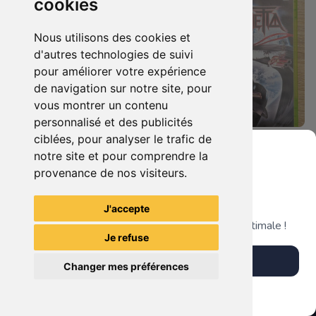
cookies
Nous utilisons des cookies et
d'autres technologies de suivi
pour améliorer votre expérience
de navigation sur notre site, pour
vous montrer un contenu
personnalisé et des publicités
ciblées, pour analyser le trafic de
7.90 €
9.90 €
0
0
notre site et pour comprendre la
Duo : The Elder Scrolls Iv - Oblivion + Bioshock Xbox 360
Bayonetta Xbox 360
provenance de nos visiteurs.
Grenier du Geek
J'accepte
TheGamingR83
TheGamingR83
Télécharge notre app pour une expérience optimale !
Je refuse
Télécharger l'app
Changer mes préférences
Plus tard
Vendre