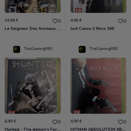
19.90 €
4.90 €
0
0
Le Seigneur Des Anneaux - L'âge Des Conquêtes Xbox 360
Just Cause 2 Xbox 360
TheGamingR83
TheGamingR83
6.90 €
4.90 €
0
0
Hunted - The demon's Forge Xbox 360 (Complet CIB)
HITMAN ABSOLUTION XBOX 360