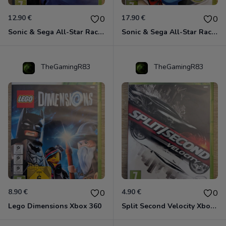
12.90 €
17.90 €
0
0
Sonic & Sega All-Star Racing avec Banjo-Kazooie Xbox 360
Sonic & Sega All-Star Racing - Transformed Xbox 360
TheGamingR83
TheGamingR83
8.90 €
4.90 €
0
0
Lego Dimensions Xbox 360
Split Second Velocity Xbox 360