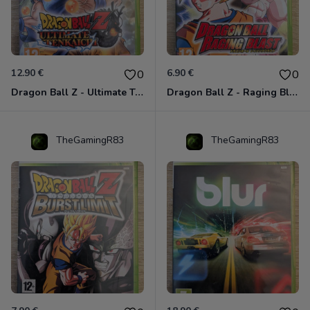
12.90 €
6.90 €
0
0
Dragon Ball Z - Ultimate Tenkaichi Xbox 360
Dragon Ball Z - Raging Blast Xbox 360
TheGamingR83
TheGamingR83