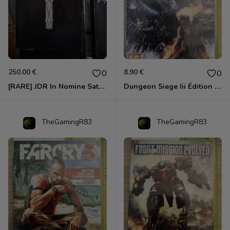
250.00 €
8.90 €
0
0
[RARE] JDR In Nomine Satanis / Magna Veritas – 1ère Édition BOÎTE (DOS BLANC, 1989) - CROC / Siroz
Dungeon Siege Iii Édition Limitée - Vf Intégrale Xbox 360
TheGamingR83
TheGamingR83