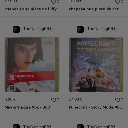
17.00 €
16.00 €
0
0
chapeau one piece de luffy
chapeau one piece de ace
TheGamingR83
TheGamingR83
4.90 €
14.90 €
0
0
Mirror's Edge Xbox 360
Minecraft - Story Mode Xbox 360
TheGamingR83
TheGamingR83