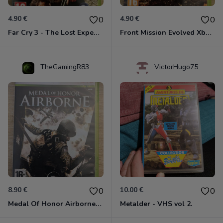
4.90 €
4.90 €
0
0
Far Cry 3 - The Lost Expeditions - Edition Spéciale Xbox 360
Front Mission Evolved Xbox 360
TheGamingR83
VictorHugo75
8.90 €
10.00 €
0
0
Medal Of Honor Airborne Xbox 360
Metalder - VHS vol 2.