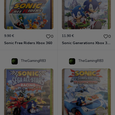
9.90 €
11.90 €
0
0
Sonic Free Riders Xbox 360
Sonic Generations Xbox 360
TheGamingR83
TheGamingR83