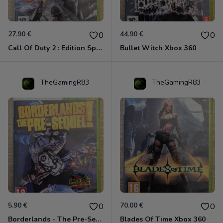
27.90 €
44.90 €
0
0
Call Of Duty 2 : Edition Spéciale Xbox 360 GOTY
Bullet Witch Xbox 360
TheGamingR83
TheGamingR83
5.90 €
70.00 €
0
0
Borderlands - The Pre-Sequel ! Xbox 360
Blades Of Time Xbox 360