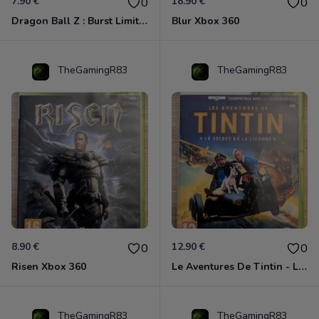
7.90 €
18.90 €
0
0
Dragon Ball Z : Burst Limit Xbox 360
Blur Xbox 360
TheGamingR83
TheGamingR83
8.90 €
12.90 €
0
0
Risen Xbox 360
Le Aventures De Tintin - Le Secret De La Licorne Xbox 360
TheGamingR83
TheGamingR83