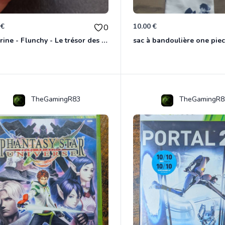
 €
10.00 €
0
Figurine - Flunchy - Le trésor des templiers
sac à bandoulière one piec
TheGamingR83
TheGamingR8