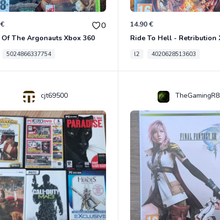
 €
14.90 €
0
 Of The Argonauts Xbox 360
Ride To Hell - Retribution
5024866337754
l2
4020628513603
cjt69500
TheGamingR8