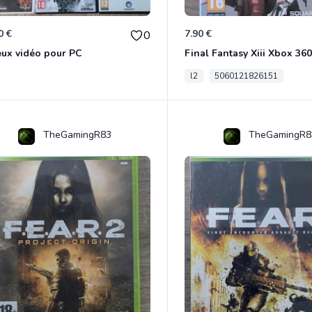
0 €
7.90 €
0
eux vidéo pour PC
Final Fantasy Xiii Xbox 360
l2
5060121826151
TheGamingR83
TheGamingR8