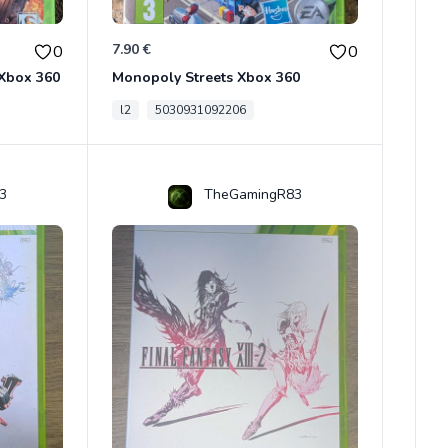
7.90 €
0
0
 Xbox 360
Monopoly Streets Xbox 360
l2
5030931092206
3
TheGamingR83