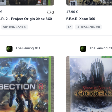
 €
17.90 €
0
A.R. 2 - Project Origin Xbox 360
F.E.A.R. Xbox 360
5051602222890
l2
3348542206960
TheGamingR83
TheGamingR8