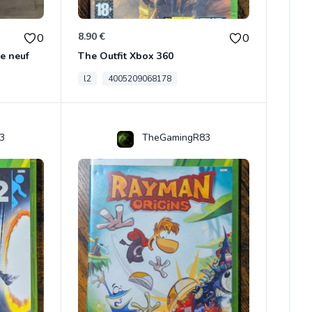
8.90 €
0
0
e neuf
The Outfit Xbox 360
l2
4005209068178
3
TheGamingR83