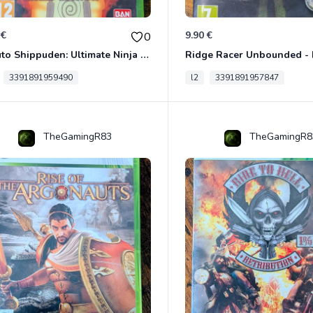
 €
9.90 €
0
Naruto Shippuden: Ultimate Ninja Storm Generations - Card Edition Xbox 360
3391891959490
l2
3391891957847
TheGamingR83
TheGamingR8