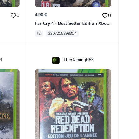
4.90 €
0
0
Far Cry 4 - Best Seller Edition Xbox 360
l2
3307215898314
3
TheGamingR83