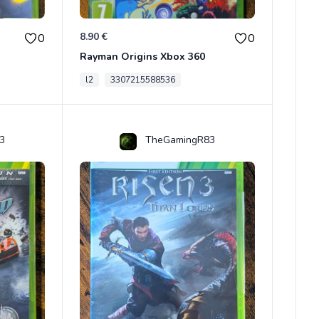
8.90 €
0
0
Rayman Origins Xbox 360
l2
3307215588536
3
TheGamingR83