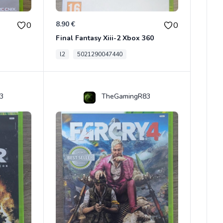
8.90 €
0
0
Final Fantasy Xiii-2 Xbox 360
l2
5021290047440
3
TheGamingR83