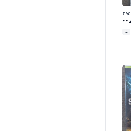
7.90
F.E.
l2