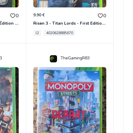
9.90 €
0
0
Ridge Racer Unbounded - Édition Limitée Xbox 360
Risen 3 - Titan Lords - First Edition Xbox 360
l2
4020628885670
3
TheGamingR83