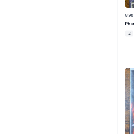
8.90
Phan
l2