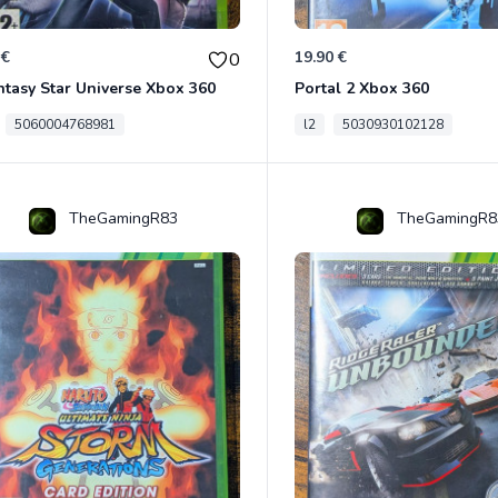
 €
19.90 €
0
tasy Star Universe Xbox 360
Portal 2 Xbox 360
5060004768981
l2
5030930102128
TheGamingR83
TheGamingR8