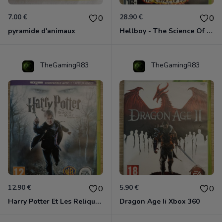
7.00 €
28.90 €
0
0
pyramide d'animaux
Hellboy - The Science Of Evil Xbox 360
TheGamingR83
TheGamingR83
12.90 €
5.90 €
0
0
Harry Potter Et Les Reliques De La Mort - 1ère Partie Xbox 360
Dragon Age Ii Xbox 360