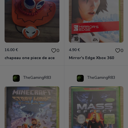
16.00 €
4.90 €
0
0
chapeau one piece de ace
Mirror's Edge Xbox 360
TheGamingR83
TheGamingR83