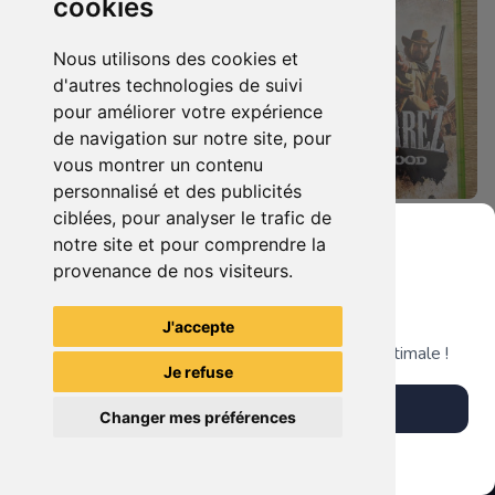
cookies
Nous utilisons des cookies et
d'autres technologies de suivi
pour améliorer votre expérience
de navigation sur notre site, pour
vous montrer un contenu
personnalisé et des publicités
ciblées, pour analyser le trafic de
19.90 €
8.90 €
0
0
notre site et pour comprendre la
Cars 3 - Course Vers La Victoire Xbox 360
Call Of Juarez - Bound In Blood Xbox 360
provenance de nos visiteurs.
Grenier du Geek
J'accepte
TheGamingR83
TheGamingR83
Télécharge notre app pour une expérience optimale !
Je refuse
Télécharger l'app
Changer mes préférences
Plus tard
Vendre