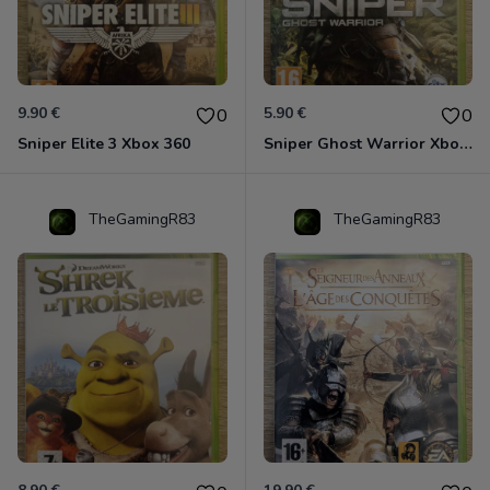
9.90 €
5.90 €
0
0
Sniper Elite 3 Xbox 360
Sniper Ghost Warrior Xbox 360
TheGamingR83
TheGamingR83