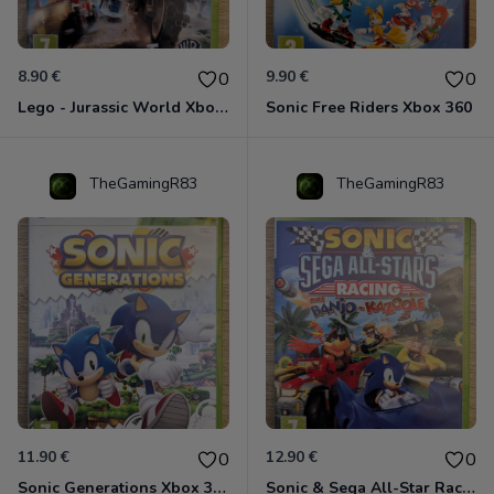
8.90 €
9.90 €
0
0
Lego - Jurassic World Xbox 360
Sonic Free Riders Xbox 360
TheGamingR83
TheGamingR83
11.90 €
12.90 €
0
0
Sonic Generations Xbox 360
Sonic & Sega All-Star Racing avec Banjo-Kazooie Xbox 360