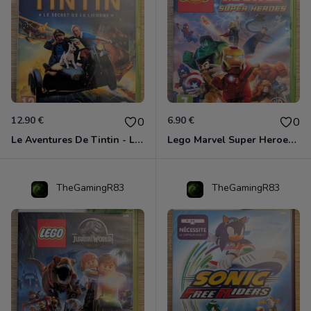
12.90 €
6.90 €
0
0
Le Aventures De Tintin - Le Secret De La Licorne Xbox 360
Lego Marvel Super Heroes Xbox 360
TheGamingR83
TheGamingR83