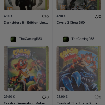
4.90 €
4.90 €
0
0
Darksiders Ii - Edition Limitée Xbox 360
Crysis 2 Xbox 360
TheGamingR83
TheGamingR83
29.90 €
28.90 €
0
0
Crash - Generation Mutant Xbox 360
Crash of The Titans Xbox 360