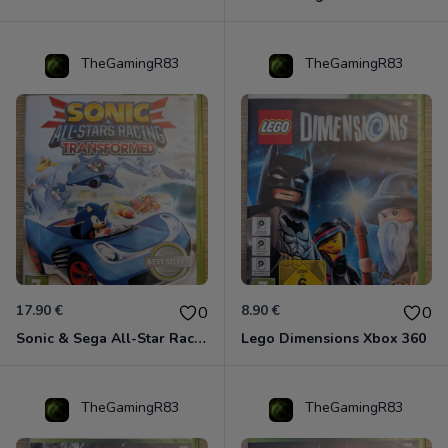
TheGamingR83
TheGamingR83
17.90 €
8.90 €
0
0
Sonic & Sega All-Star Racing - Transformed Xbox 360
Lego Dimensions Xbox 360
TheGamingR83
TheGamingR83