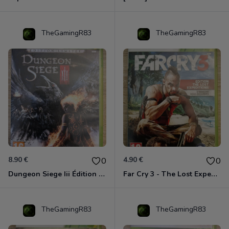
TheGamingR83
TheGamingR83
8.90 €
4.90 €
0
0
Dungeon Siege Iii Édition Limitée - Vf Intégrale Xbox 360
Far Cry 3 - The Lost Expeditions - Edition Spéciale Xbox 360
TheGamingR83
TheGamingR83