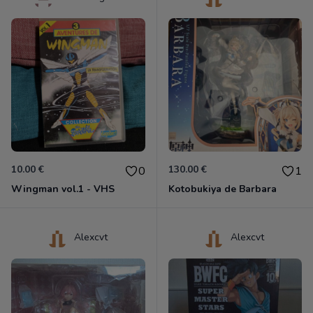
10.00 €
130.00 €
0
1
Wingman vol.1 - VHS
Kotobukiya de Barbara
Alexcvt
Alexcvt