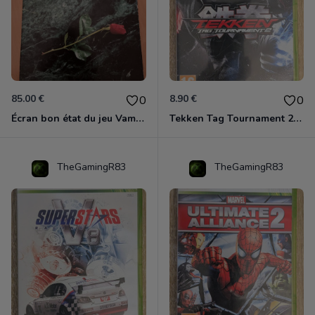
85.00 €
8.90 €
0
0
Écran bon état du jeu Vampire et livre de règles « la mascarade » état d’usage
Tekken Tag Tournament 2 Xbox 360
TheGamingR83
TheGamingR83