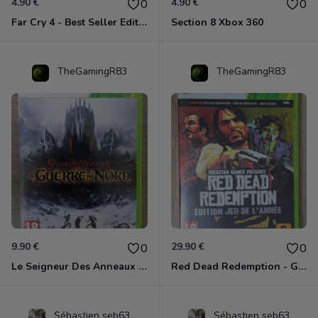
4.90 €
4.90 €
0
0
Far Cry 4 - Best Seller Edition Xbox 360
Section 8 Xbox 360
TheGamingR83
TheGamingR83
9.90 €
29.90 €
0
0
Le Seigneur Des Anneaux - La Guerre Du Nord Xbox 360
Red Dead Redemption - Game Of The Year Xbox 360
Sébastien seb63
Sébastien seb63