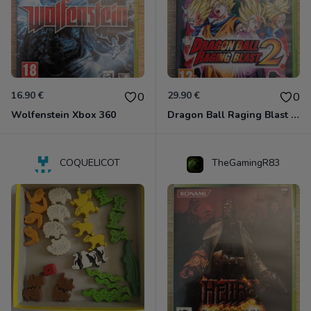
16.90 €
29.90 €
0
0
Wolfenstein Xbox 360
Dragon Ball Raging Blast 2 Xbox 360
COQUELICOT
TheGamingR83