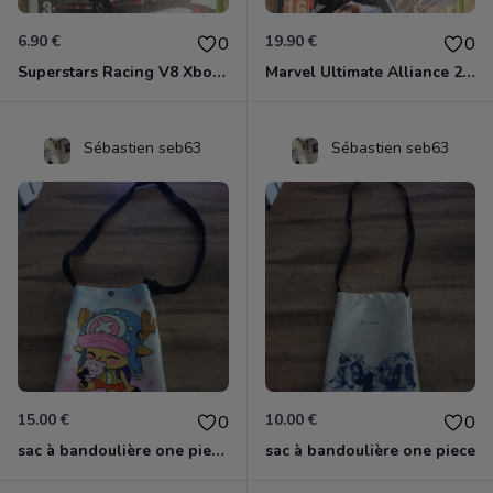
6.90 €
19.90 €
0
0
Superstars Racing V8 Xbox 360
Marvel Ultimate Alliance 2 Xbox 360
Sébastien seb63
Sébastien seb63
15.00 €
10.00 €
0
0
sac à bandoulière one piece chopper
sac à bandoulière one piece