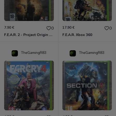
7.90 €
17.90 €
0
0
F.E.A.R. 2 - Project Origin Xbox 360
F.E.A.R. Xbox 360
TheGamingR83
TheGamingR83