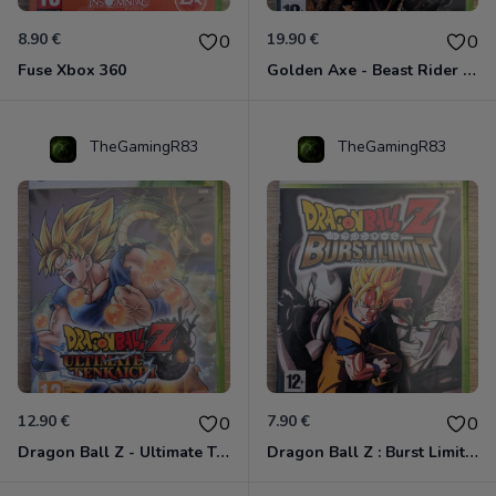
8.90 €
19.90 €
0
0
Fuse Xbox 360
Golden Axe - Beast Rider Xbox 360
TheGamingR83
TheGamingR83
12.90 €
7.90 €
0
0
Dragon Ball Z - Ultimate Tenkaichi Xbox 360
Dragon Ball Z : Burst Limit Xbox 360