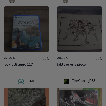
27.00 €
20.00 €
0
0
jeux ps5 anno 117
tableau one piece
.t..r.p.
TheGamingR83