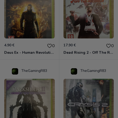
4.90 €
17.90 €
0
0
Deus Ex - Human Revolution Xbox 360
Dead Rising 2 - Off The Record Xbox 360
TheGamingR83
TheGamingR83