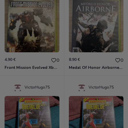
4.90 €
8.90 €
0
0
Front Mission Evolved Xbox 360
Medal Of Honor Airborne Xbox 360
VictorHugo75
VictorHugo75