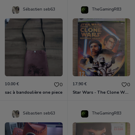
Sébastien seb63
TheGamingR83
10.00 €
17.90 €
0
0
sac à bandoulière one piece
Star Wars - The Clone Wars - Les Héros De La République Xbox 360
Sébastien seb63
TheGamingR83