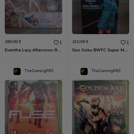
280.00 €
210.00 €
1
1
Evanthe Lazy Afternoon Red Pride of Eden
Son Goku BWFC Super Master Stars
TheGamingR83
TheGamingR83