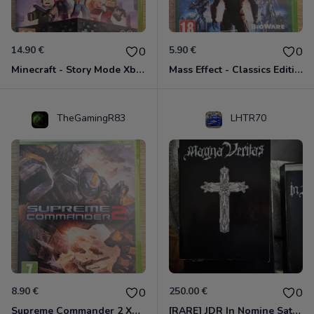
14.90 €
5.90 €
0
0
Minecraft - Story Mode Xbox 360
Mass Effect - Classics Edition Xbox 360
TheGamingR83
LHTR70
8.90 €
250.00 €
0
0
Supreme Commander 2 Xbox 360
[RARE] JDR In Nomine Satanis / Magna Veritas – 1ère Édition BOÎTE (DOS BLANC, 1989) - CROC / Siroz