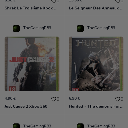
8.90 €
19.90 €
0
0
Shrek Le Troisième Xbox 360
Le Seigneur Des Anneaux - L'âge Des Conquêtes Xbox 360
TheGamingR83
TheGamingR83
4.90 €
6.90 €
0
0
Just Cause 2 Xbox 360
Hunted - The demon's Forge Xbox 360 (Complet CIB)
TheGamingR83
TheGamingR83