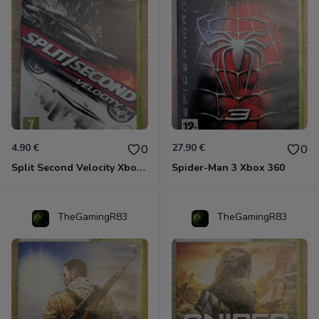
4.90 €
27.90 €
0
0
Split Second Velocity Xbox 360
Spider-Man 3 Xbox 360
TheGamingR83
TheGamingR83