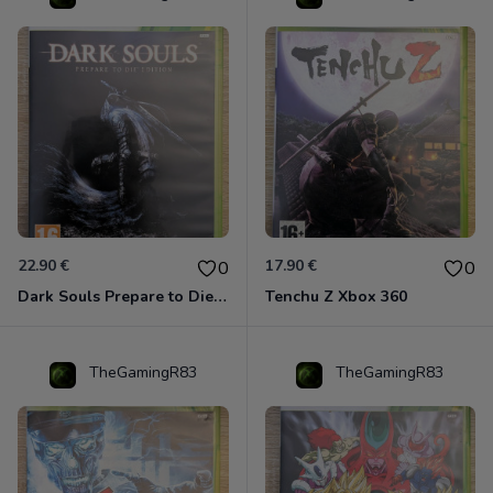
22.90 €
17.90 €
0
0
Dark Souls Prepare to Die Edition XBOX 360
Tenchu Z Xbox 360
TheGamingR83
TheGamingR83