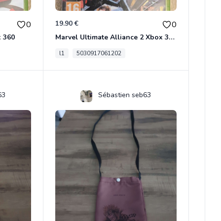
19.90 €
0
0
x 360
Marvel Ultimate Alliance 2 Xbox 360
l1
5030917061202
63
Sébastien seb63