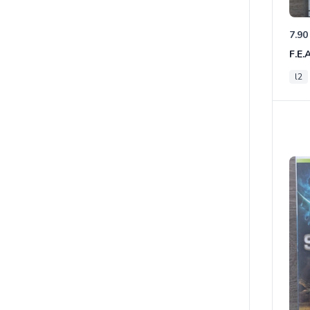
7.90
F.E.
l2