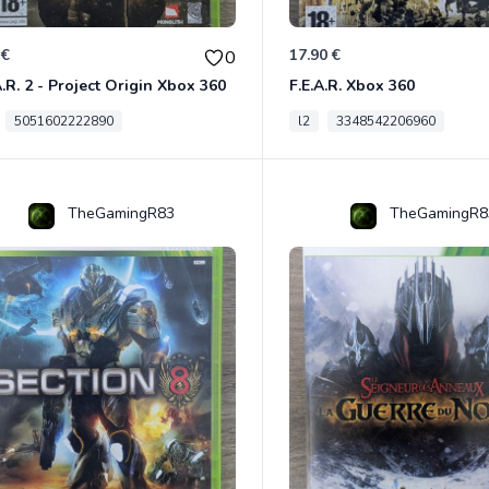
 €
17.90 €
0
A.R. 2 - Project Origin Xbox 360
F.E.A.R. Xbox 360
5051602222890
l2
3348542206960
TheGamingR83
TheGamingR8