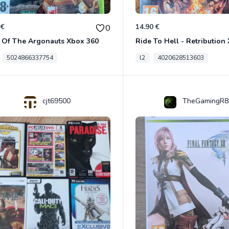
 €
14.90 €
0
 Of The Argonauts Xbox 360
Ride To Hell - Retribution
5024866337754
l2
4020628513603
cjt69500
TheGamingR8