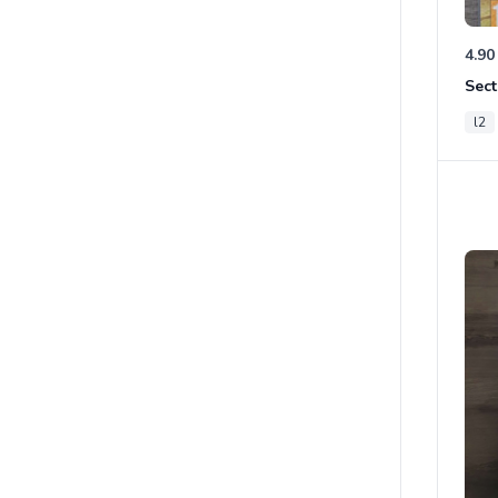
4.90
Sect
l2