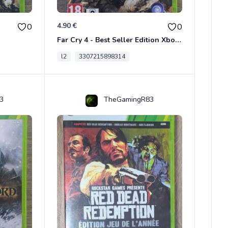
4.90 €
0
0
Far Cry 4 - Best Seller Edition Xbox 360
l2
3307215898314
3
TheGamingR83