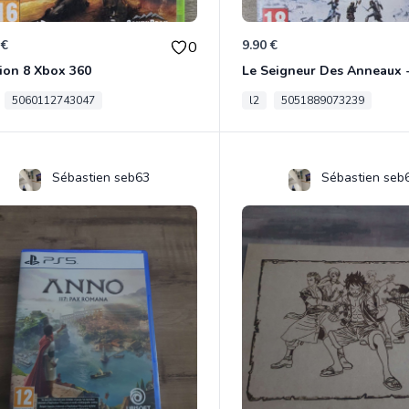
 €
9.90 €
0
ion 8 Xbox 360
5060112743047
l2
5051889073239
Sébastien seb63
Sébastien seb