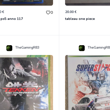
0 €
20.00 €
0
 ps5 anno 117
tableau one piece
TheGamingR83
TheGamingR8