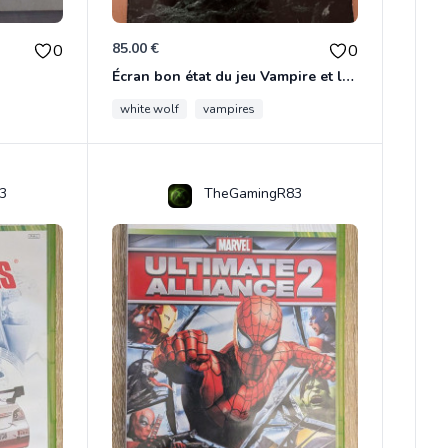
85.00 €
0
0
Écran bon état du jeu Vampire et livre de règles « la mascarade » état d’usage
white wolf
vampires
3
TheGamingR83