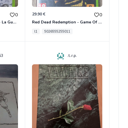
29.90 €
0
0
Le Seigneur Des Anneaux - La Guerre Du Nord Xbox 360
Red Dead Redemption - Game Of The Year Xbox 360
l1
5026555255011
63
.t..r.p.