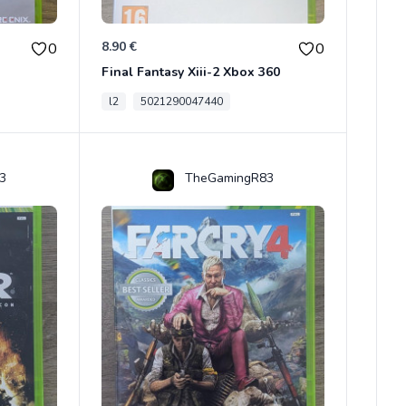
8.90 €
0
0
Final Fantasy Xiii-2 Xbox 360
l2
5021290047440
3
TheGamingR83