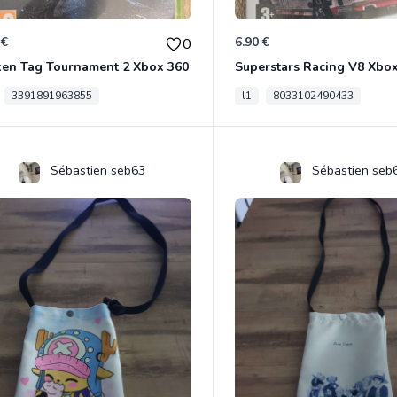
 €
6.90 €
0
ken Tag Tournament 2 Xbox 360
Superstars Racing V8 Xbo
3391891963855
l1
8033102490433
Sébastien seb63
Sébastien seb