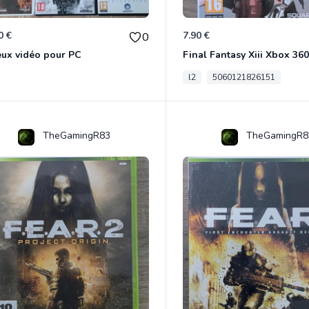
0 €
7.90 €
0
eux vidéo pour PC
Final Fantasy Xiii Xbox 360
l2
5060121826151
TheGamingR83
TheGamingR8