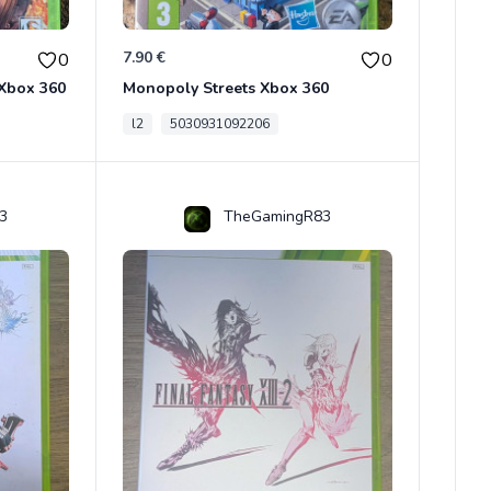
7.90 €
0
0
 Xbox 360
Monopoly Streets Xbox 360
l2
5030931092206
3
TheGamingR83