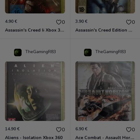
4.90 €
3.90 €
0
0
Assassin's Creed Ii Xbox 360
Assassin's Creed Edition Classics Xbox 360
TheGamingR83
TheGamingR83
14.90 €
6.90 €
0
0
Aliens - Isolation Xbox 360
Ace Combat - Assault Horizon Xbox 360