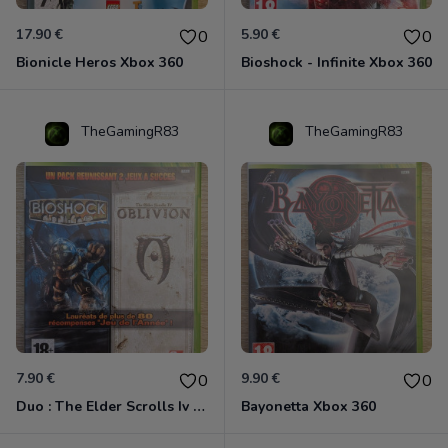
17.90 €
5.90 €
0
0
Bionicle Heros Xbox 360
Bioshock - Infinite Xbox 360
TheGamingR83
TheGamingR83
7.90 €
9.90 €
0
0
Duo : The Elder Scrolls Iv - Oblivion + Bioshock Xbox 360
Bayonetta Xbox 360