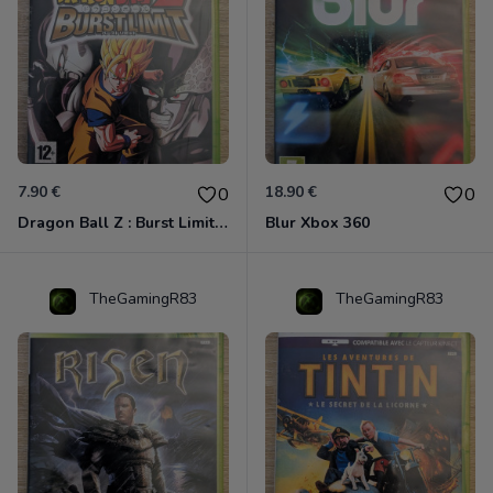
7.90 €
18.90 €
0
0
Dragon Ball Z : Burst Limit Xbox 360
Blur Xbox 360
TheGamingR83
TheGamingR83