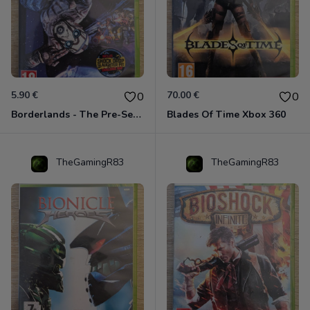
5.90 €
70.00 €
0
0
Borderlands - The Pre-Sequel ! Xbox 360
Blades Of Time Xbox 360
TheGamingR83
TheGamingR83