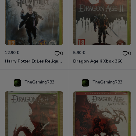
12.90 €
5.90 €
0
0
Harry Potter Et Les Reliques De La Mort - 1ère Partie Xbox 360
Dragon Age Ii Xbox 360
TheGamingR83
TheGamingR83