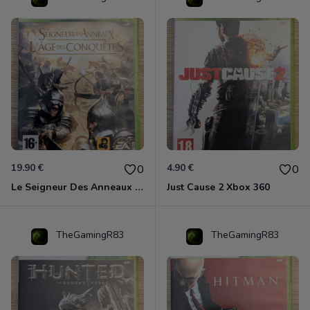
19.90 €
4.90 €
0
0
Le Seigneur Des Anneaux - L'âge Des Conquêtes Xbox 360
Just Cause 2 Xbox 360
TheGamingR83
TheGamingR83