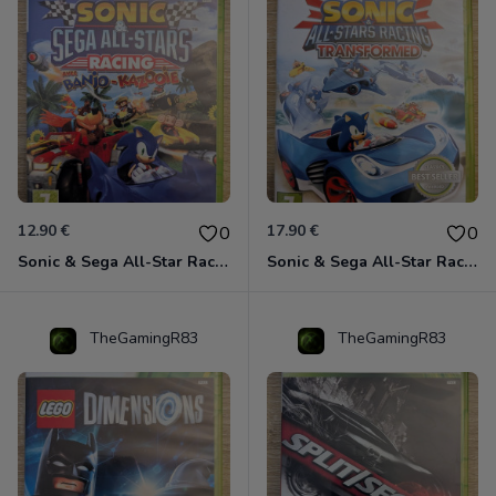
12.90 €
17.90 €
0
0
Sonic & Sega All-Star Racing avec Banjo-Kazooie Xbox 360
Sonic & Sega All-Star Racing - Transformed Xbox 360
TheGamingR83
TheGamingR83