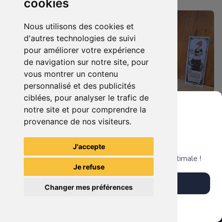
cookies
Nous utilisons des cookies et
d'autres technologies de suivi
pour améliorer votre expérience
de navigation sur notre site, pour
vous montrer un contenu
personnalisé et des publicités
ciblées, pour analyser le trafic de
notre site et pour comprendre la
73.00 €
180.00 €
0
0
provenance de nos visiteurs.
Statuette Maître Yoda (Star Wars).
Statuette BB-8 (Star Wars).
Grenier du Geek
J'accepte
Télécharge notre app pour une expérience optimale !
La Mystérieuse Librairie
La Mystérieuse Librairie
Je refuse
Nantaise
Nantaise
Télécharger l'app
Changer mes préférences
Plus tard
Vendre