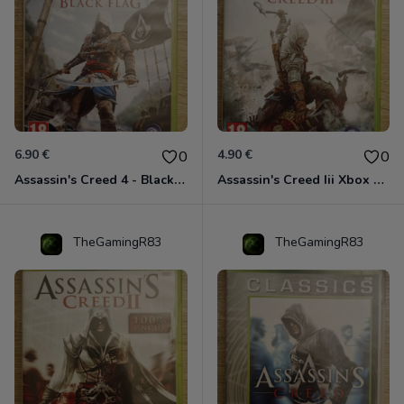
6.90 €
4.90 €
0
0
Assassin's Creed 4 - Black Flag - Edition Benelux Xbox 360
Assassin's Creed Iii Xbox 360
TheGamingR83
TheGamingR83