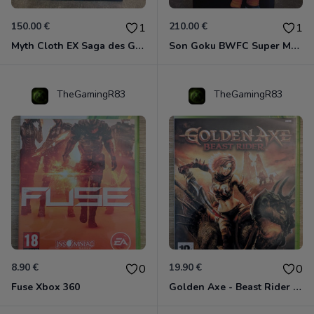
150.00 €
210.00 €
1
1
Myth Cloth EX Saga des Gémeaux
Son Goku BWFC Super Master Stars
TheGamingR83
TheGamingR83
8.90 €
19.90 €
0
0
Fuse Xbox 360
Golden Axe - Beast Rider Xbox 360