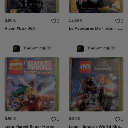
8.90 €
12.90 €
0
0
Risen Xbox 360
Le Aventures De Tintin - Le Secret De La Licorne Xbox 360
TheGamingR83
TheGamingR83
6.90 €
8.90 €
0
0
Lego Marvel Super Heroes Xbox 360
Lego - Jurassic World Xbox 360