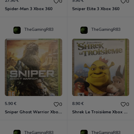
27.90 €
9.90 €
0
0
Spider-Man 3 Xbox 360
Sniper Elite 3 Xbox 360
TheGamingR83
TheGamingR83
5.90 €
8.90 €
0
0
Sniper Ghost Warrior Xbox 360
Shrek Le Troisième Xbox 360
TheGamingR83
TheGamingR83