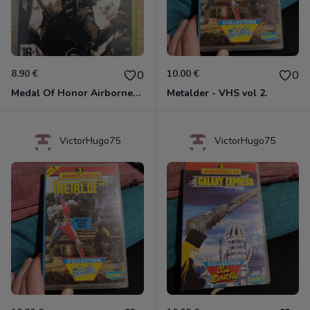
8.90 €
10.00 €
0
0
Medal Of Honor Airborne Xbox 360
Metalder - VHS vol 2.
VictorHugo75
VictorHugo75