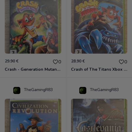
29.90 €
28.90 €
0
0
Crash - Generation Mutant Xbox 360
Crash of The Titans Xbox 360
TheGamingR83
TheGamingR83