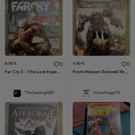
4.90 €
4.90 €
0
0
Far Cry 3 - The Lost Expeditions - Edition Spéciale Xbox 360
Front Mission Evolved Xbox 360
TheGamingR83
VictorHugo75