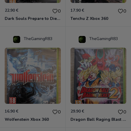
22.90 €
17.90 €
0
0
Dark Souls Prepare to Die Edition XBOX 360
Tenchu Z Xbox 360
TheGamingR83
TheGamingR83
16.90 €
29.90 €
0
0
Wolfenstein Xbox 360
Dragon Ball Raging Blast 2 Xbox 360