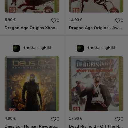
8.90 €
14.90 €
0
0
Dragon Age Origins Xbox 360
Dragon Age Origins - Awakening Xbox 360
TheGamingR83
TheGamingR83
4.90 €
17.90 €
0
0
Deus Ex - Human Revolution Xbox 360
Dead Rising 2 - Off The Record Xbox 360