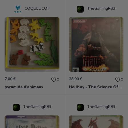
COQUELICOT
TheGamingR83
7.00 €
28.90 €
0
0
pyramide d'animaux
Hellboy - The Science Of Evil Xbox 360
TheGamingR83
TheGamingR83