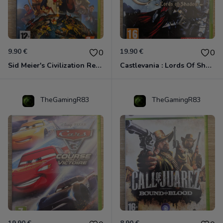
9.90 €
19.90 €
0
0
Sid Meier's Civilization Revolution Xbox 360
Castlevania : Lords Of Shadow Xbox 360
TheGamingR83
TheGamingR83