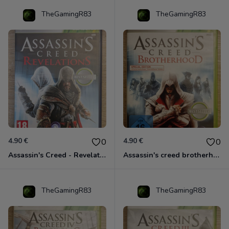
TheGamingR83
TheGamingR83
4.90 €
4.90 €
0
0
Assassin's Creed - Revelations - Classics Edition Xbox 360
Assassin's creed brotherhood édition Special Xbox 360 classics
TheGamingR83
TheGamingR83