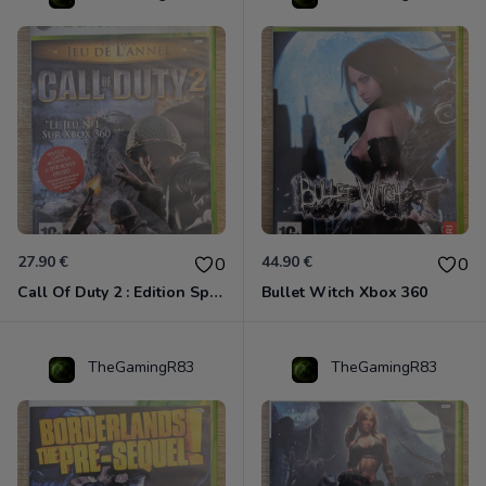
27.90 €
44.90 €
0
0
Call Of Duty 2 : Edition Spéciale Xbox 360 GOTY
Bullet Witch Xbox 360
TheGamingR83
TheGamingR83