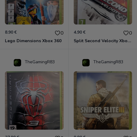
8.90 €
4.90 €
0
0
Lego Dimensions Xbox 360
Split Second Velocity Xbox 360
TheGamingR83
TheGamingR83