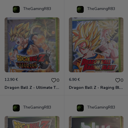
TheGamingR83
TheGamingR83
12.90 €
6.90 €
0
0
Dragon Ball Z - Ultimate Tenkaichi Xbox 360
Dragon Ball Z - Raging Blast Xbox 360
TheGamingR83
TheGamingR83