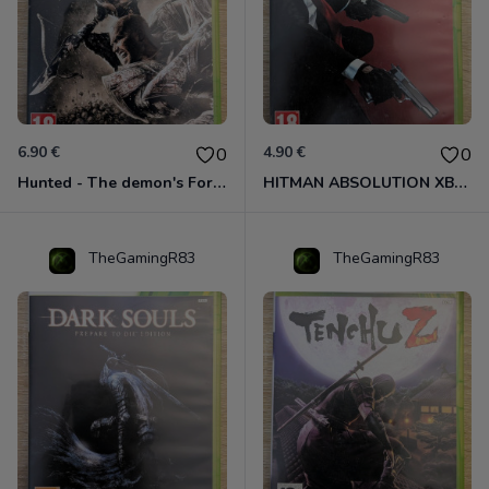
6.90 €
4.90 €
0
0
Hunted - The demon's Forge Xbox 360 (Complet CIB)
HITMAN ABSOLUTION XBOX 360
TheGamingR83
TheGamingR83