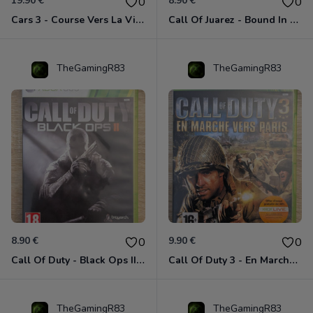
19.90 €
8.90 €
0
0
Cars 3 - Course Vers La Victoire Xbox 360
Call Of Juarez - Bound In Blood Xbox 360
TheGamingR83
TheGamingR83
8.90 €
9.90 €
0
0
Call Of Duty - Black Ops II Xbox 360
Call Of Duty 3 - En Marche Vers Paris Xbox 360
TheGamingR83
TheGamingR83