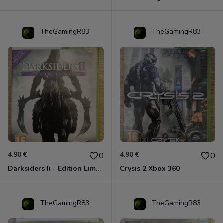
TheGamingR83
TheGamingR83
4.90 €
4.90 €
0
0
Darksiders Ii - Edition Limitée Xbox 360
Crysis 2 Xbox 360
TheGamingR83
TheGamingR83