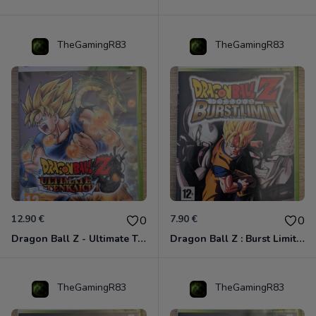
TheGamingR83
TheGamingR83
12.90 €
7.90 €
0
0
Dragon Ball Z - Ultimate Tenkaichi Xbox 360
Dragon Ball Z : Burst Limit Xbox 360
TheGamingR83
TheGamingR83