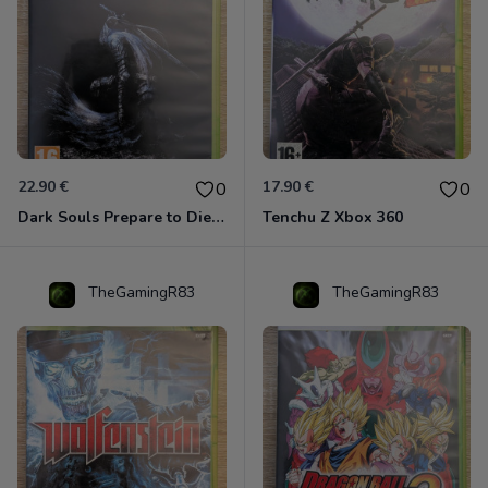
22.90 €
17.90 €
0
0
Dark Souls Prepare to Die Edition XBOX 360
Tenchu Z Xbox 360
TheGamingR83
TheGamingR83