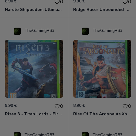
8.90 €
9.90 €
0
0
Naruto Shippuden: Ultimate Ninja Storm Generations - Card Edition Xbox 360
Ridge Racer Unbounded - Édition Limitée Xbox 360
TheGamingR83
TheGamingR83
9.90 €
8.90 €
0
0
Risen 3 - Titan Lords - First Edition Xbox 360
Rise Of The Argonauts Xbox 360
TheGamingR83
TheGamingR83