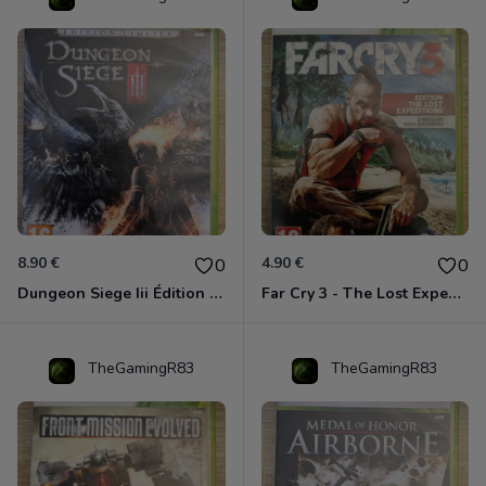
8.90 €
4.90 €
0
0
Dungeon Siege Iii Édition Limitée - Vf Intégrale Xbox 360
Far Cry 3 - The Lost Expeditions - Edition Spéciale Xbox 360
TheGamingR83
TheGamingR83