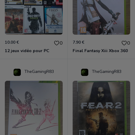
10.00 €
7.90 €
0
0
12 jeux vidéo pour PC
Final Fantasy Xiii Xbox 360
TheGamingR83
TheGamingR83