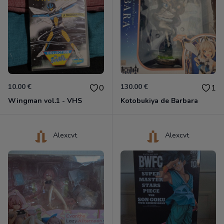
10.00 €
130.00 €
0
1
Wingman vol.1 - VHS
Kotobukiya de Barbara
Alexcvt
Alexcvt