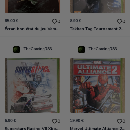
85.00 €
8.90 €
0
0
Écran bon état du jeu Vampire et livre de règles « la mascarade » état d’usage
Tekken Tag Tournament 2 Xbox 360
TheGamingR83
TheGamingR83
6.90 €
19.90 €
0
0
Superstars Racing V8 Xbox 360
Marvel Ultimate Alliance 2 Xbox 360