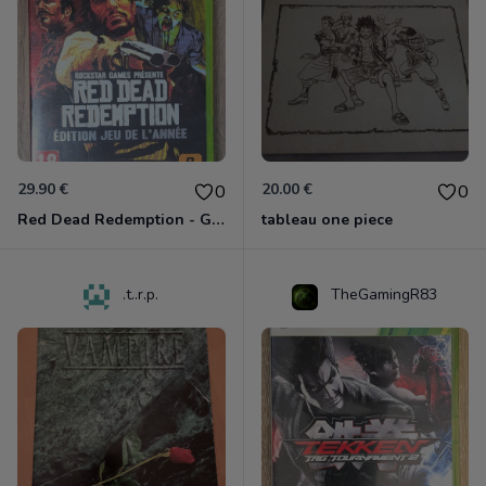
29.90 €
20.00 €
0
0
Red Dead Redemption - Game Of The Year Xbox 360
tableau one piece
.t..r.p.
TheGamingR83