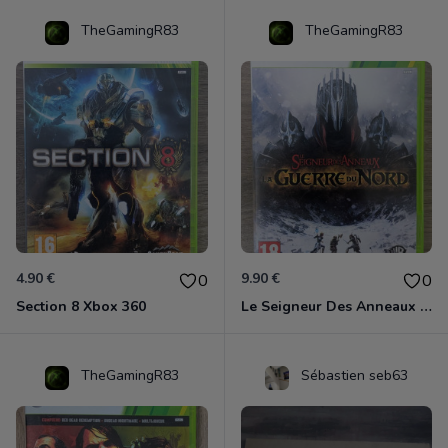
TheGamingR83
TheGamingR83
4.90 €
9.90 €
0
0
Section 8 Xbox 360
Le Seigneur Des Anneaux - La Guerre Du Nord Xbox 360
TheGamingR83
Sébastien seb63