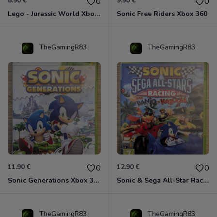
8.90 €
9.90 €
0
0
Lego - Jurassic World Xbox 360
Sonic Free Riders Xbox 360
TheGamingR83
TheGamingR83
11.90 €
12.90 €
0
0
Sonic Generations Xbox 360
Sonic & Sega All-Star Racing avec Banjo-Kazooie Xbox 360
TheGamingR83
TheGamingR83