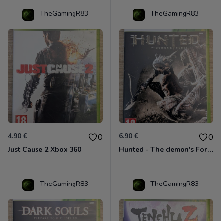
TheGamingR83
TheGamingR83
4.90 €
6.90 €
0
0
Just Cause 2 Xbox 360
Hunted - The demon's Forge Xbox 360 (Complet CIB)
TheGamingR83
TheGamingR83