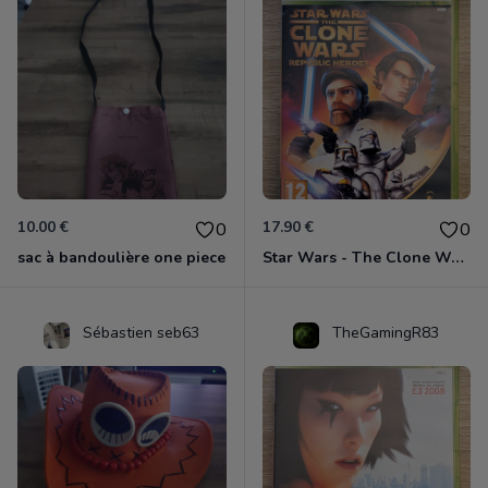
10.00 €
17.90 €
0
0
sac à bandoulière one piece
Star Wars - The Clone Wars - Les Héros De La République Xbox 360
Sébastien seb63
TheGamingR83