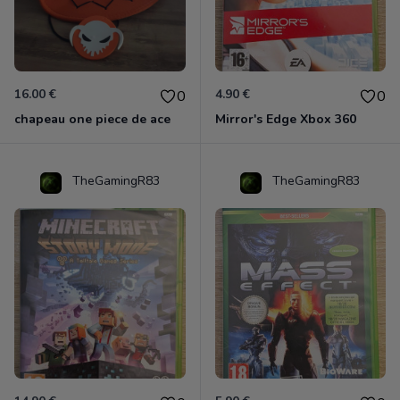
16.00 €
4.90 €
0
0
chapeau one piece de ace
Mirror's Edge Xbox 360
TheGamingR83
TheGamingR83