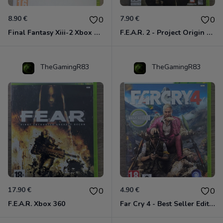
8.90 €
7.90 €
0
0
Final Fantasy Xiii-2 Xbox 360
F.E.A.R. 2 - Project Origin Xbox 360
TheGamingR83
TheGamingR83
17.90 €
4.90 €
0
0
F.E.A.R. Xbox 360
Far Cry 4 - Best Seller Edition Xbox 360