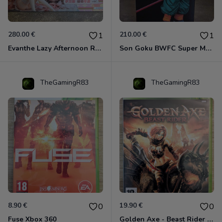
280.00 €
210.00 €
1
1
Evanthe Lazy Afternoon Red Pride of Eden
Son Goku BWFC Super Master Stars
TheGamingR83
TheGamingR83
8.90 €
19.90 €
0
0
Fuse Xbox 360
Golden Axe - Beast Rider Xbox 360