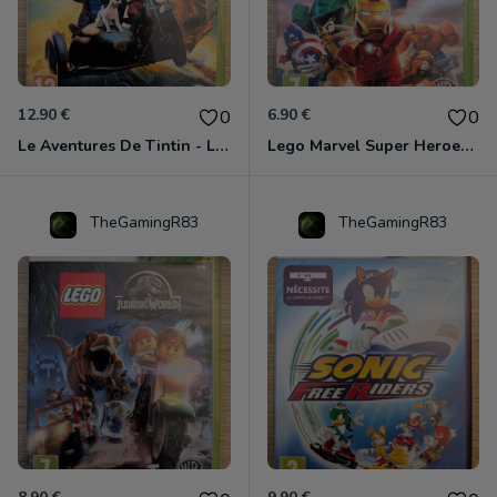
12.90 €
6.90 €
0
0
Le Aventures De Tintin - Le Secret De La Licorne Xbox 360
Lego Marvel Super Heroes Xbox 360
TheGamingR83
TheGamingR83