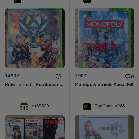
14.90 €
7.90 €
0
0
Ride To Hell - Retribution Xbox 360
Monopoly Streets Xbox 360
cjt69500
TheGamingR83