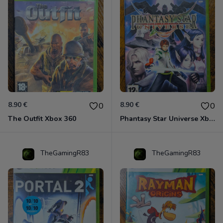
8.90 €
8.90 €
0
0
The Outfit Xbox 360
Phantasy Star Universe Xbox 360
TheGamingR83
TheGamingR83