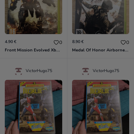
4.90 €
8.90 €
0
0
Front Mission Evolved Xbox 360
Medal Of Honor Airborne Xbox 360
VictorHugo75
VictorHugo75