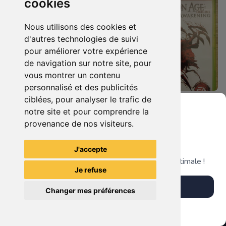
cookies
Nous utilisons des cookies et
d'autres technologies de suivi
pour améliorer votre expérience
de navigation sur notre site, pour
vous montrer un contenu
personnalisé et des publicités
ciblées, pour analyser le trafic de
8.90 €
14.90 €
0
0
notre site et pour comprendre la
Dragon Age Origins Xbox 360
Dragon Age Origins - Awakening Xbox 360
provenance de nos visiteurs.
Grenier du Geek
J'accepte
TheGamingR83
TheGamingR83
Télécharge notre app pour une expérience optimale !
Je refuse
Télécharger l'app
Changer mes préférences
Plus tard
Vendre