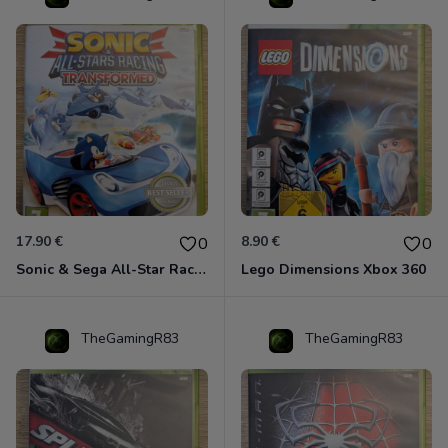
17.90 €
8.90 €
0
0
Sonic & Sega All-Star Racing - Transformed Xbox 360
Lego Dimensions Xbox 360
TheGamingR83
TheGamingR83