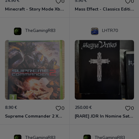
14.90 €
5.90 €
0
0
Minecraft - Story Mode Xbox 360
Mass Effect - Classics Edition Xbox 360
TheGamingR83
LHTR70
8.90 €
250.00 €
0
0
Supreme Commander 2 Xbox 360
[RARE] JDR In Nomine Satanis / Magna Veritas – 1ère Édition BOÎTE (DOS BLANC, 1989) - CROC / Siroz
TheGamingR83
TheGamingR83