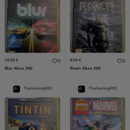
18.90 €
8.90 €
0
0
Blur Xbox 360
Risen Xbox 360
TheGamingR83
TheGamingR83