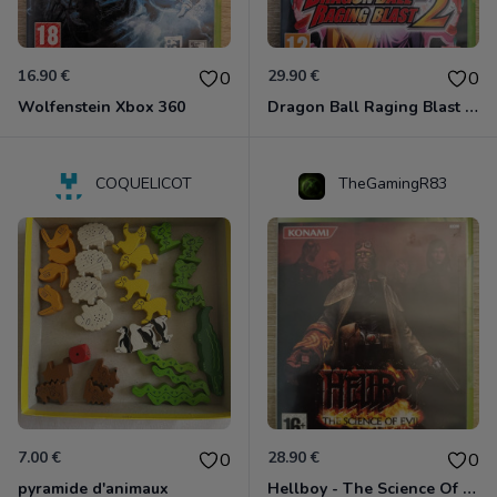
16.90 €
29.90 €
0
0
Wolfenstein Xbox 360
Dragon Ball Raging Blast 2 Xbox 360
COQUELICOT
TheGamingR83
7.00 €
28.90 €
0
0
pyramide d'animaux
Hellboy - The Science Of Evil Xbox 360