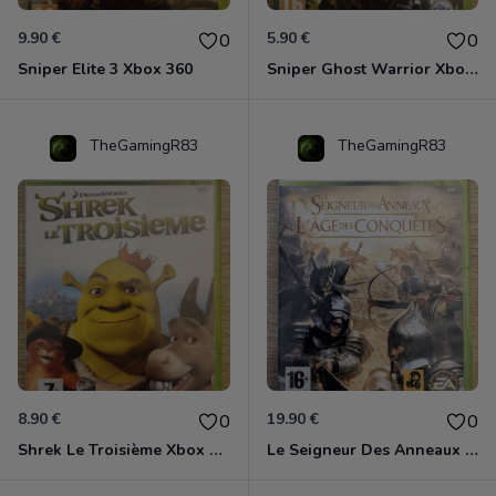
9.90 €
5.90 €
0
0
Sniper Elite 3 Xbox 360
Sniper Ghost Warrior Xbox 360
TheGamingR83
TheGamingR83
8.90 €
19.90 €
0
0
Shrek Le Troisième Xbox 360
Le Seigneur Des Anneaux - L'âge Des Conquêtes Xbox 360