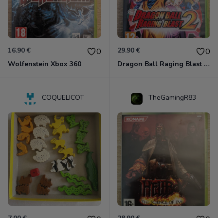
16.90 €
29.90 €
0
0
Wolfenstein Xbox 360
Dragon Ball Raging Blast 2 Xbox 360
COQUELICOT
TheGamingR83