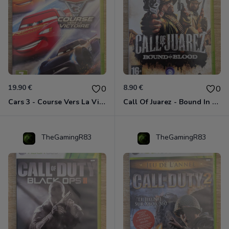
19.90 €
8.90 €
0
0
Cars 3 - Course Vers La Victoire Xbox 360
Call Of Juarez - Bound In Blood Xbox 360
TheGamingR83
TheGamingR83