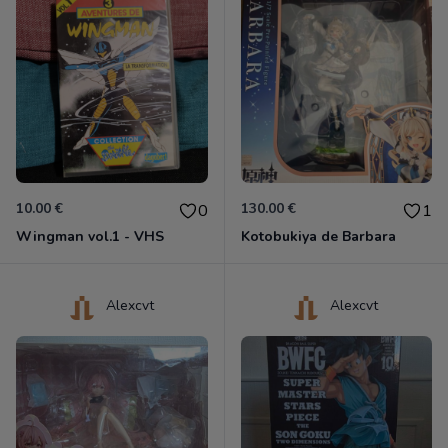
10.00 €
130.00 €
0
1
Wingman vol.1 - VHS
Kotobukiya de Barbara
Alexcvt
Alexcvt