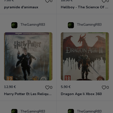
7.00 €
28.90 €
0
0
pyramide d'animaux
Hellboy - The Science Of Evil Xbox 360
TheGamingR83
TheGamingR83
12.90 €
5.90 €
0
0
Harry Potter Et Les Reliques De La Mort - 1ère Partie Xbox 360
Dragon Age Ii Xbox 360
TheGamingR83
TheGamingR83