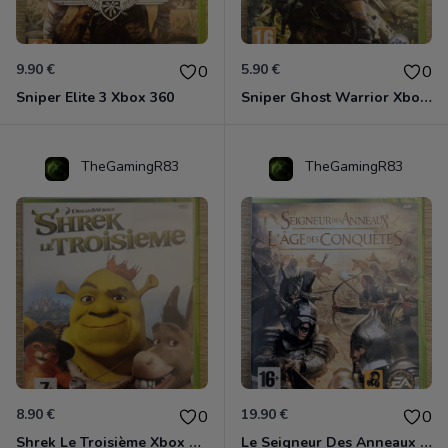
9.90 €
5.90 €
0
0
Sniper Elite 3 Xbox 360
Sniper Ghost Warrior Xbox 360
TheGamingR83
TheGamingR83
8.90 €
19.90 €
0
0
Shrek Le Troisième Xbox 360
Le Seigneur Des Anneaux - L'âge Des Conquêtes Xbox 360