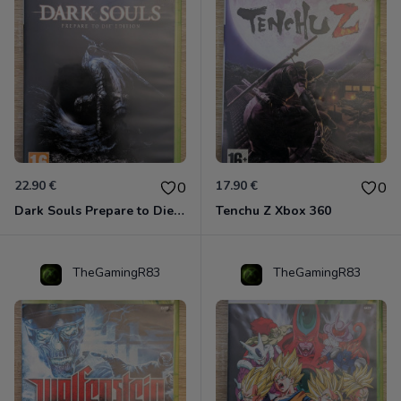
22.90 €
17.90 €
0
0
Dark Souls Prepare to Die Edition XBOX 360
Tenchu Z Xbox 360
TheGamingR83
TheGamingR83