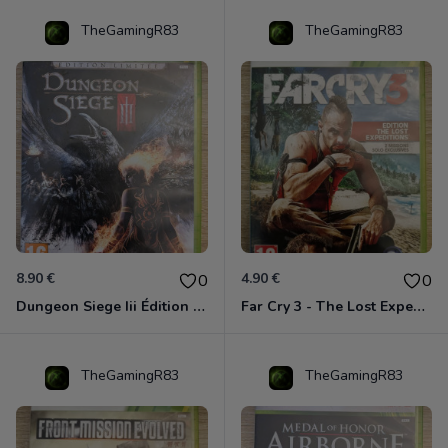
TheGamingR83
TheGamingR83
8.90 €
4.90 €
0
0
Dungeon Siege Iii Édition Limitée - Vf Intégrale Xbox 360
Far Cry 3 - The Lost Expeditions - Edition Spéciale Xbox 360
TheGamingR83
TheGamingR83