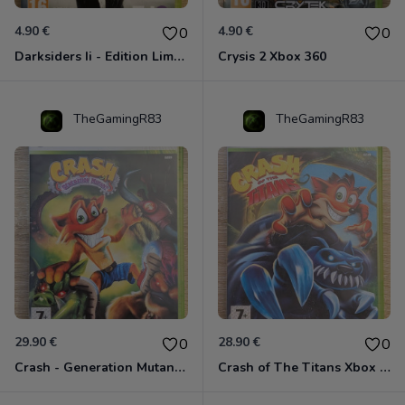
4.90 €
4.90 €
0
0
Darksiders Ii - Edition Limitée Xbox 360
Crysis 2 Xbox 360
TheGamingR83
TheGamingR83
29.90 €
28.90 €
0
0
Crash - Generation Mutant Xbox 360
Crash of The Titans Xbox 360