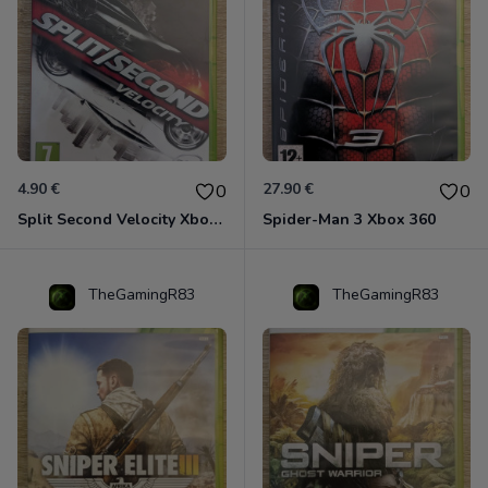
4.90 €
27.90 €
0
0
Split Second Velocity Xbox 360
Spider-Man 3 Xbox 360
TheGamingR83
TheGamingR83