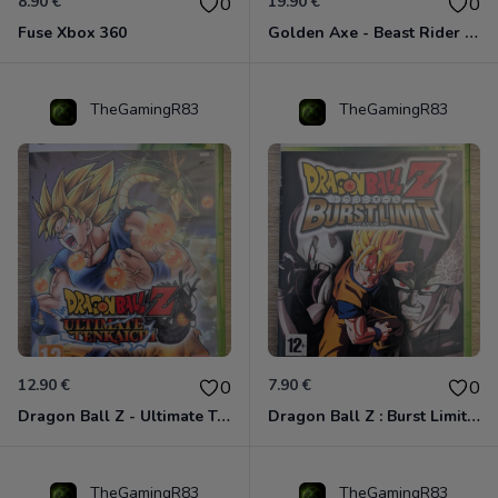
8.90 €
19.90 €
0
0
Fuse Xbox 360
Golden Axe - Beast Rider Xbox 360
TheGamingR83
TheGamingR83
12.90 €
7.90 €
0
0
Dragon Ball Z - Ultimate Tenkaichi Xbox 360
Dragon Ball Z : Burst Limit Xbox 360
TheGamingR83
TheGamingR83