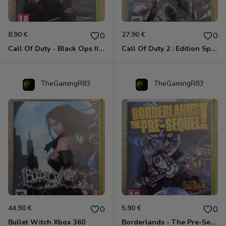
8.90 €
27.90 €
0
0
Call Of Duty - Black Ops II Xbox 360
Call Of Duty 2 : Edition Spéciale Xbox 360 GOTY
TheGamingR83
TheGamingR83
44.90 €
5.90 €
0
0
Bullet Witch Xbox 360
Borderlands - The Pre-Sequel ! Xbox 360