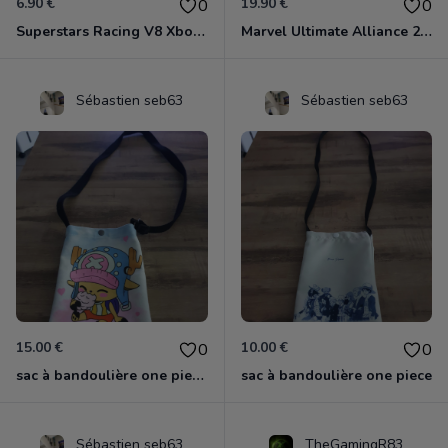
6.90 €
19.90 €
0
0
Superstars Racing V8 Xbox 360
Marvel Ultimate Alliance 2 Xbox 360
Sébastien seb63
Sébastien seb63
15.00 €
10.00 €
0
0
sac à bandoulière one piece chopper
sac à bandoulière one piece
Sébastien seb63
TheGamingR83