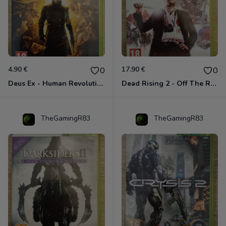
4.90 €
17.90 €
0
0
Deus Ex - Human Revolution Xbox 360
Dead Rising 2 - Off The Record Xbox 360
TheGamingR83
TheGamingR83