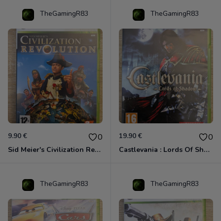
TheGamingR83
TheGamingR83
9.90 €
19.90 €
0
0
Sid Meier's Civilization Revolution Xbox 360
Castlevania : Lords Of Shadow Xbox 360
TheGamingR83
TheGamingR83