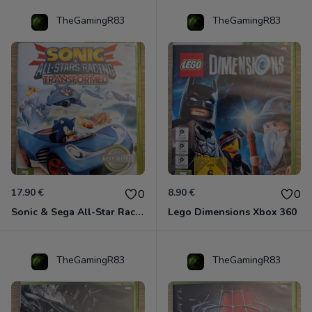
TheGamingR83
TheGamingR83
17.90 €
8.90 €
0
0
Sonic & Sega All-Star Racing - Transformed Xbox 360
Lego Dimensions Xbox 360
TheGamingR83
TheGamingR83