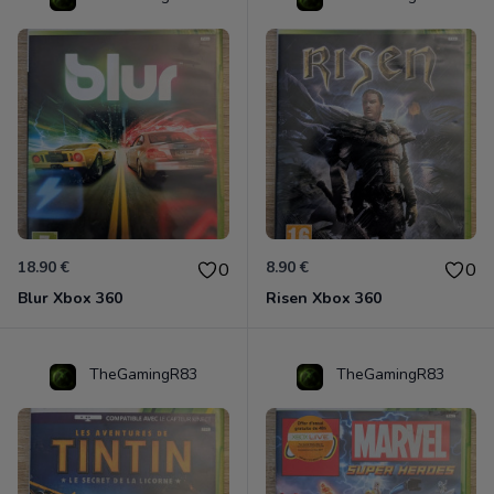
18.90 €
8.90 €
0
0
Blur Xbox 360
Risen Xbox 360
TheGamingR83
TheGamingR83