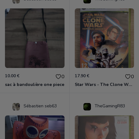
10.00 €
17.90 €
0
0
sac à bandoulière one piece
Star Wars - The Clone Wars - Les Héros De La République Xbox 360
Sébastien seb63
TheGamingR83