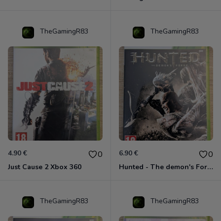
TheGamingR83
TheGamingR83
4.90 €
6.90 €
0
0
Just Cause 2 Xbox 360
Hunted - The demon's Forge Xbox 360 (Complet CIB)
TheGamingR83
TheGamingR83