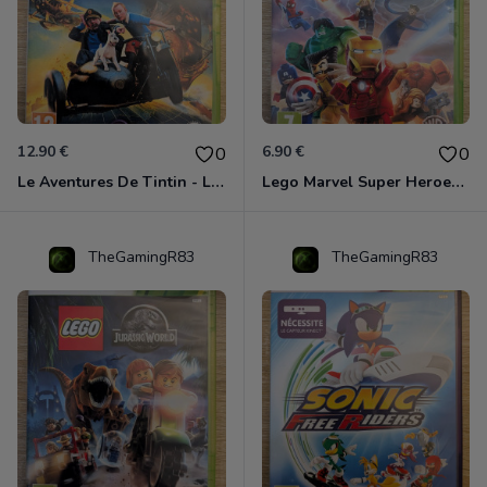
12.90 €
6.90 €
0
0
Le Aventures De Tintin - Le Secret De La Licorne Xbox 360
Lego Marvel Super Heroes Xbox 360
TheGamingR83
TheGamingR83