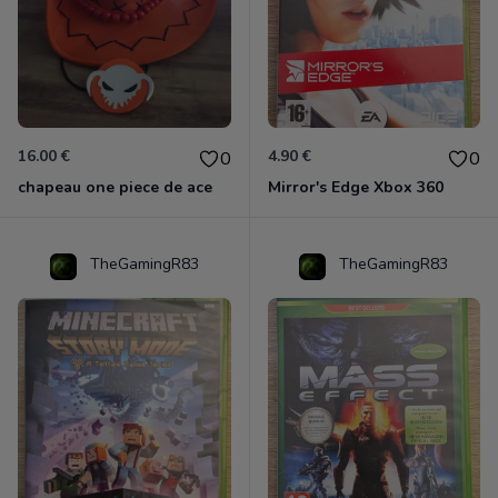
16.00 €
4.90 €
0
0
chapeau one piece de ace
Mirror's Edge Xbox 360
TheGamingR83
TheGamingR83