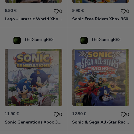
8.90 €
9.90 €
0
0
Lego - Jurassic World Xbox 360
Sonic Free Riders Xbox 360
TheGamingR83
TheGamingR83
11.90 €
12.90 €
0
0
Sonic Generations Xbox 360
Sonic & Sega All-Star Racing avec Banjo-Kazooie Xbox 360