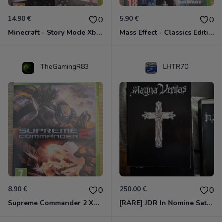
14.90 €
5.90 €
0
0
Minecraft - Story Mode Xbox 360
Mass Effect - Classics Edition Xbox 360
TheGamingR83
LHTR70
8.90 €
250.00 €
0
0
Supreme Commander 2 Xbox 360
[RARE] JDR In Nomine Satanis / Magna Veritas – 1ère Édition BOÎTE (DOS BLANC, 1989) - CROC / Siroz