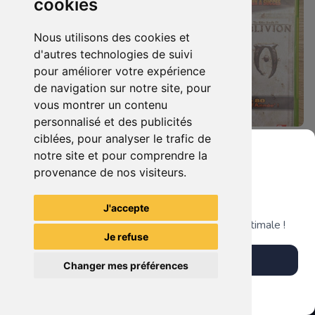
cookies
Nous utilisons des cookies et
d'autres technologies de suivi
pour améliorer votre expérience
de navigation sur notre site, pour
vous montrer un contenu
personnalisé et des publicités
ciblées, pour analyser le trafic de
5.90 €
7.90 €
0
0
notre site et pour comprendre la
Bioshock - Infinite Xbox 360
Duo : The Elder Scrolls Iv - Oblivion + Bioshock Xbox 360
provenance de nos visiteurs.
Grenier du Geek
J'accepte
TheGamingR83
TheGamingR83
Télécharge notre app pour une expérience optimale !
Je refuse
Télécharger l'app
Changer mes préférences
Plus tard
Vendre