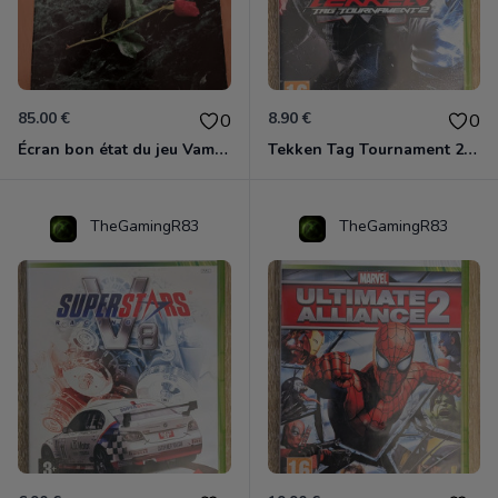
85.00 €
8.90 €
0
0
Écran bon état du jeu Vampire et livre de règles « la mascarade » état d’usage
Tekken Tag Tournament 2 Xbox 360
TheGamingR83
TheGamingR83