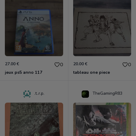
27.00 €
20.00 €
0
0
jeux ps5 anno 117
tableau one piece
.t..r.p.
TheGamingR83