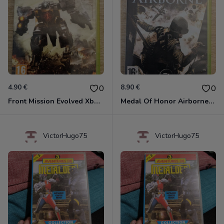
4.90 €
8.90 €
0
0
Front Mission Evolved Xbox 360
Medal Of Honor Airborne Xbox 360
VictorHugo75
VictorHugo75