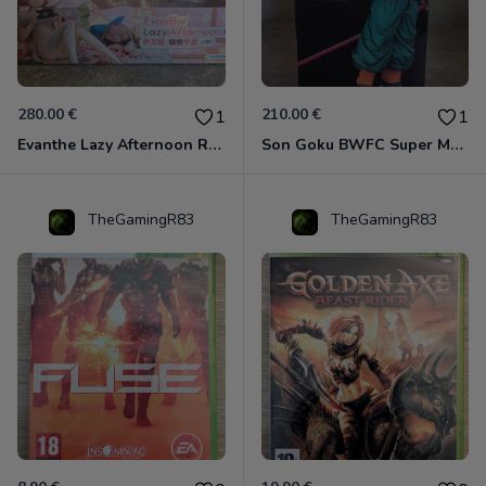
280.00 €
210.00 €
1
1
Evanthe Lazy Afternoon Red Pride of Eden
Son Goku BWFC Super Master Stars
TheGamingR83
TheGamingR83