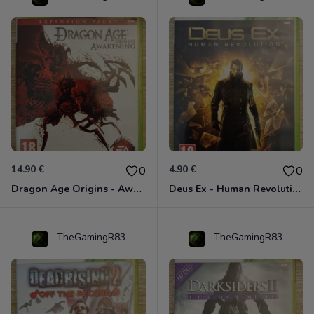
14.90 €
4.90 €
0
0
Dragon Age Origins - Awakening Xbox 360
Deus Ex - Human Revolution Xbox 360
TheGamingR83
TheGamingR83