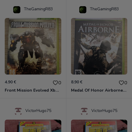
TheGamingR83
TheGamingR83
4.90 €
8.90 €
0
0
Front Mission Evolved Xbox 360
Medal Of Honor Airborne Xbox 360
VictorHugo75
VictorHugo75