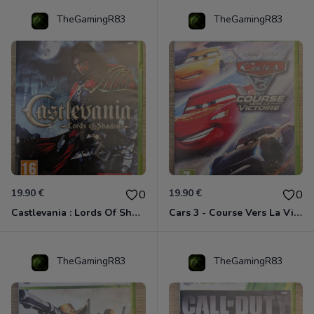
TheGamingR83
TheGamingR83
19.90 €
19.90 €
0
0
Castlevania : Lords Of Shadow Xbox 360
Cars 3 - Course Vers La Victoire Xbox 360
TheGamingR83
TheGamingR83