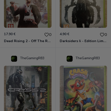
17.90 €
4.90 €
0
0
Dead Rising 2 - Off The Record Xbox 360
Darksiders Ii - Edition Limitée Xbox 360
TheGamingR83
TheGamingR83