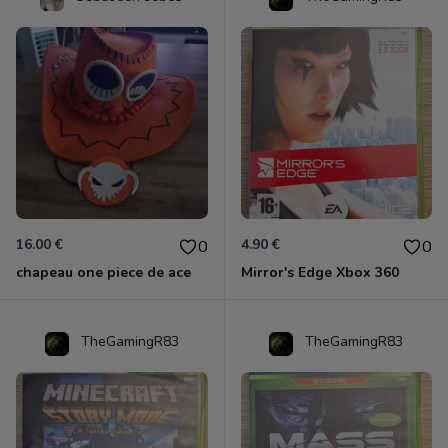
16.00 €
4.90 €
0
0
chapeau one piece de ace
Mirror's Edge Xbox 360
TheGamingR83
TheGamingR83