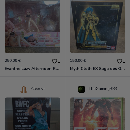
280.00 €
150.00 €
1
1
Evanthe Lazy Afternoon Red Pride of Eden
Myth Cloth EX Saga des Gémeaux
Alexcvt
TheGamingR83