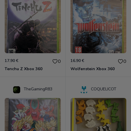
17.90 €
16.90 €
0
0
Tenchu Z Xbox 360
Wolfenstein Xbox 360
TheGamingR83
COQUELICOT