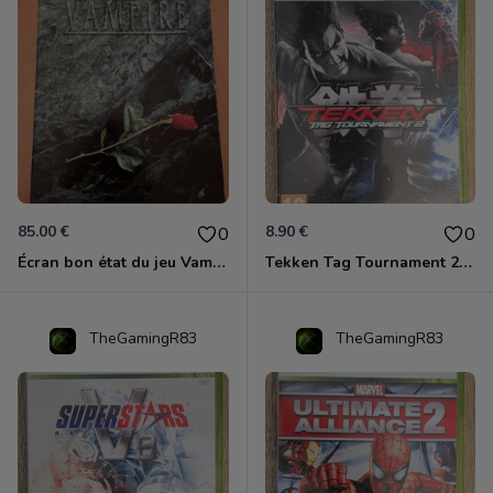
85.00 €
8.90 €
0
0
Écran bon état du jeu Vampire et livre de règles « la mascarade » état d’usage
Tekken Tag Tournament 2 Xbox 360
TheGamingR83
TheGamingR83