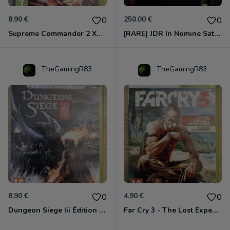
8.90 €
250.00 €
0
0
Supreme Commander 2 Xbox 360
[RARE] JDR In Nomine Satanis / Magna Veritas – 1ère Édition BOÎTE (DOS BLANC, 1989) - CROC / Siroz
TheGamingR83
TheGamingR83
8.90 €
4.90 €
0
0
Dungeon Siege Iii Édition Limitée - Vf Intégrale Xbox 360
Far Cry 3 - The Lost Expeditions - Edition Spéciale Xbox 360