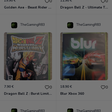
19.90 €
12.90 €
0
0
Golden Axe - Beast Rider Xbox 360
Dragon Ball Z - Ultimate Tenkaichi Xbox 360
TheGamingR83
TheGamingR83
7.90 €
18.90 €
0
0
Dragon Ball Z : Burst Limit Xbox 360
Blur Xbox 360
TheGamingR83
TheGamingR83