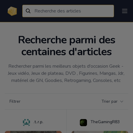
Recherche parmi des
centaines d'articles
Rechercher parmi les meilleurs objets d'occasion Geek - 
Jeux vidéo, Jeux de plateau, DVD , Figurines, Mangas, Jdr, 
matériel de GN, Goodies, Retrogaming, Consoles, etc 
Filtrer par catégorie
Filtrer
Trier par
Products
.t..r.p.
TheGamingR83