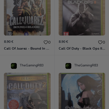
8.90 €
8.90 €
0
0
Call Of Juarez - Bound In Blood Xbox 360
Call Of Duty - Black Ops II Xbox 360
TheGamingR83
TheGamingR83