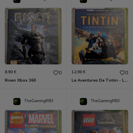
8.90 €
12.90 €
0
0
Risen Xbox 360
Le Aventures De Tintin - Le Secret De La Licorne Xbox 360
TheGamingR83
TheGamingR83