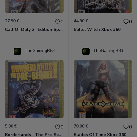
27.90 €
44.90 €
0
0
Call Of Duty 2 : Edition Spéciale Xbox 360 GOTY
Bullet Witch Xbox 360
TheGamingR83
TheGamingR83
5.90 €
70.00 €
0
0
Borderlands - The Pre-Sequel ! Xbox 360
Blades Of Time Xbox 360