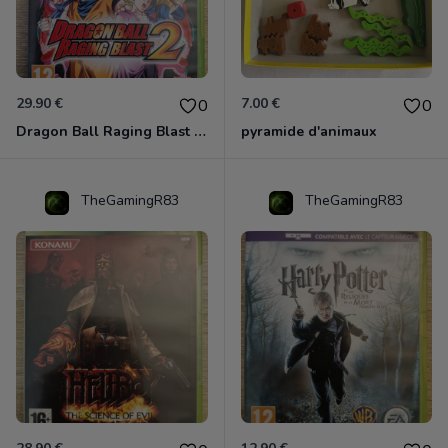
29.90 €
7.00 €
0
0
Dragon Ball Raging Blast 2 Xbox 360
pyramide d'animaux
TheGamingR83
TheGamingR83