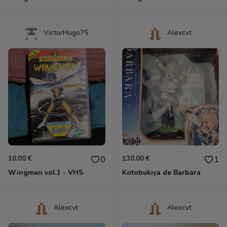
VictorHugo75
Alexcvt
10.00 €
130.00 €
0
1
Wingman vol.1 - VHS
Kotobukiya de Barbara
Alexcvt
Alexcvt