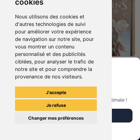
cookies
Nous utilisons des cookies et
d'autres technologies de suivi
pour améliorer votre expérience
de navigation sur notre site, pour
vous montrer un contenu
personnalisé et des publicités
ciblées, pour analyser le trafic de
7.90 €
4.90 €
0
0
notre site et pour comprendre la
Duo : The Elder Scrolls Iv - Oblivion + Bioshock Xbox 360
Assassin's Creed - Revelations - Classics Edition Xbox 360
provenance de nos visiteurs.
Grenier du Geek
J'accepte
TheGamingR83
TheGamingR83
Télécharge notre app pour une expérience optimale !
Je refuse
Télécharger l'app
Changer mes préférences
Plus tard
Vendre