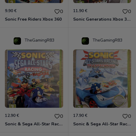
9.90 €
11.90 €
0
0
Sonic Free Riders Xbox 360
Sonic Generations Xbox 360
TheGamingR83
TheGamingR83
12.90 €
17.90 €
0
0
Sonic & Sega All-Star Racing avec Banjo-Kazooie Xbox 360
Sonic & Sega All-Star Racing - Transformed Xbox 360