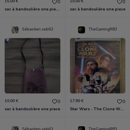
15.00 €
10.00 €
0
0
sac à bandoulière one piece chopper
sac à bandoulière one piece
Sébastien seb63
TheGamingR83
10.00 €
17.90 €
0
0
sac à bandoulière one piece
Star Wars - The Clone Wars - Les Héros De La République Xbox 360
Sébastien seb63
TheGamingR83