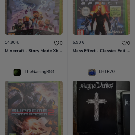
14.90 €
5.90 €
0
0
Minecraft - Story Mode Xbox 360
Mass Effect - Classics Edition Xbox 360
TheGamingR83
LHTR70