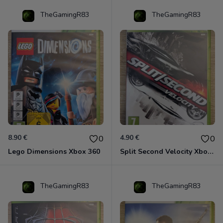
TheGamingR83
TheGamingR83
8.90 €
4.90 €
0
0
Lego Dimensions Xbox 360
Split Second Velocity Xbox 360
TheGamingR83
TheGamingR83