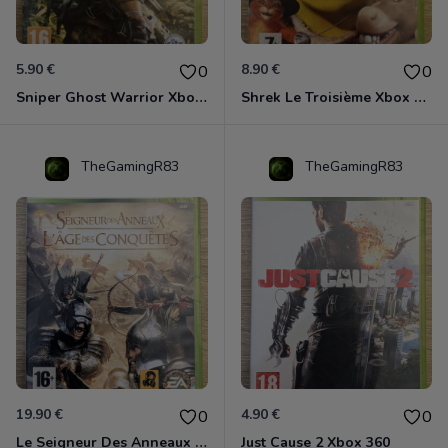
5.90 €
8.90 €
0
0
Sniper Ghost Warrior Xbox 360
Shrek Le Troisième Xbox 360
TheGamingR83
TheGamingR83
19.90 €
4.90 €
0
0
Le Seigneur Des Anneaux - L'âge Des Conquêtes Xbox 360
Just Cause 2 Xbox 360