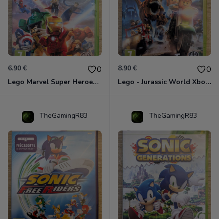
6.90 €
8.90 €
0
0
Lego Marvel Super Heroes Xbox 360
Lego - Jurassic World Xbox 360
TheGamingR83
TheGamingR83