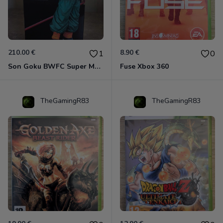
210.00 €
8.90 €
1
0
Son Goku BWFC Super Master Stars
Fuse Xbox 360
TheGamingR83
TheGamingR83