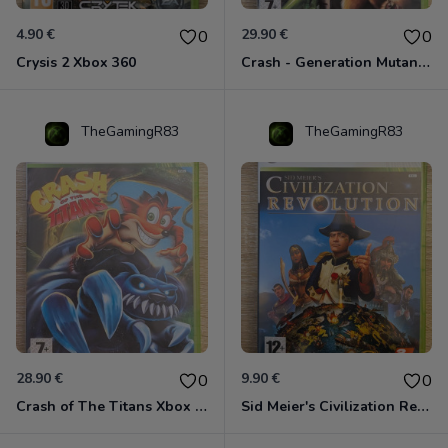
4.90 €
29.90 €
0
0
Crysis 2 Xbox 360
Crash - Generation Mutant Xbox 360
TheGamingR83
TheGamingR83
28.90 €
9.90 €
0
0
Crash of The Titans Xbox 360
Sid Meier's Civilization Revolution Xbox 360