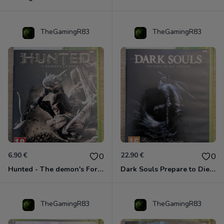
TheGamingR83
TheGamingR83
6.90 €
22.90 €
0
0
Hunted - The demon's Forge Xbox 360 (Complet CIB)
Dark Souls Prepare to Die Edition XBOX 360
TheGamingR83
TheGamingR83