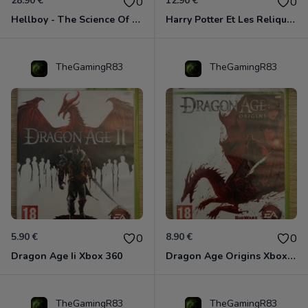
28.90 €
12.90 €
0
0
Hellboy - The Science Of Evil Xbox 360
Harry Potter Et Les Reliques De La Mort - 1ère Partie Xbox 360
TheGamingR83
TheGamingR83
5.90 €
8.90 €
0
0
Dragon Age Ii Xbox 360
Dragon Age Origins Xbox 360
TheGamingR83
TheGamingR83