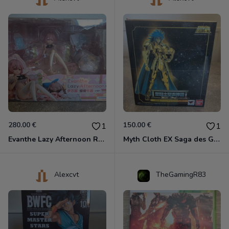
280.00 €
150.00 €
1
1
Evanthe Lazy Afternoon Red Pride of Eden
Myth Cloth EX Saga des Gémeaux
Alexcvt
TheGamingR83