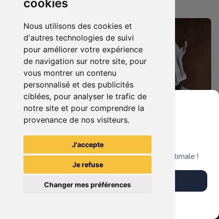
cookies
Nantaise
Nantaise
Nous utilisons des cookies et
d'autres technologies de suivi
pour améliorer votre expérience
de navigation sur notre site, pour
vous montrer un contenu
personnalisé et des publicités
ciblées, pour analyser le trafic de
notre site et pour comprendre la
provenance de nos visiteurs.
99.90 €
189.90 €
0
0
Statuette Harley Quinn
Grenier du Geek
Statuette Saruman (Christopher Lee), Le Seigneur des Anneaux.
J'accepte
Télécharge notre app pour une expérience optimale !
Je refuse
La Mystérieuse Librairie
La Mystérieuse Librairie
Télécharger l'app
Nantaise
Nantaise
Changer mes préférences
Plus tard
Vendre