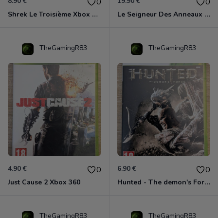
8.90 €
19.90 €
0
0
Shrek Le Troisième Xbox 360
Le Seigneur Des Anneaux - L'âge Des Conquêtes Xbox 360
TheGamingR83
TheGamingR83
4.90 €
6.90 €
0
0
Just Cause 2 Xbox 360
Hunted - The demon's Forge Xbox 360 (Complet CIB)
TheGamingR83
TheGamingR83