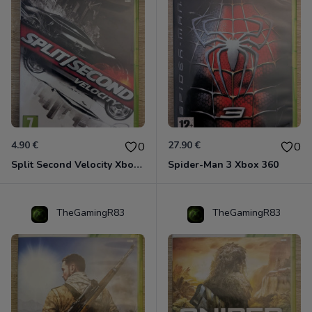
4.90 €
27.90 €
0
0
Split Second Velocity Xbox 360
Spider-Man 3 Xbox 360
TheGamingR83
TheGamingR83