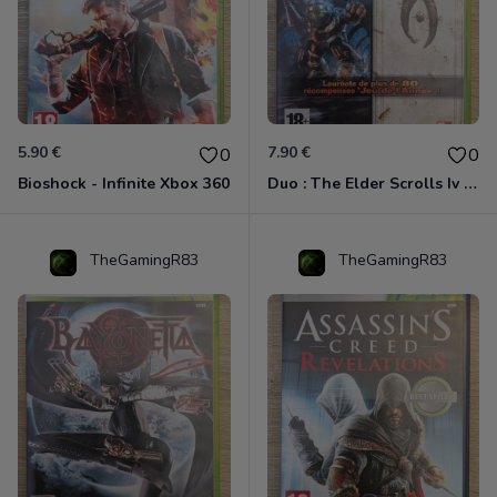
5.90 €
7.90 €
0
0
Bioshock - Infinite Xbox 360
Duo : The Elder Scrolls Iv - Oblivion + Bioshock Xbox 360
TheGamingR83
TheGamingR83