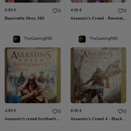
9.90 €
4.90 €
0
0
Bayonetta Xbox 360
Assassin's Creed - Revelations - Classics Edition Xbox 360
TheGamingR83
TheGamingR83
4.90 €
6.90 €
0
0
Assassin's creed brotherhood édition Special Xbox 360 classics
Assassin's Creed 4 - Black Flag - Edition Benelux Xbox 360