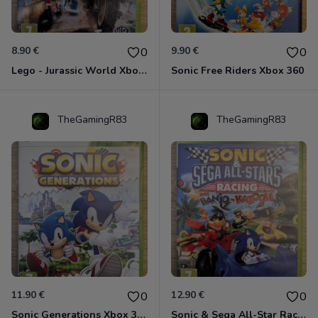
8.90 €
9.90 €
0
0
Lego - Jurassic World Xbox 360
Sonic Free Riders Xbox 360
TheGamingR83
TheGamingR83
11.90 €
12.90 €
0
0
Sonic Generations Xbox 360
Sonic & Sega All-Star Racing avec Banjo-Kazooie Xbox 360