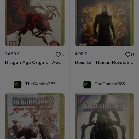
14.90 €
4.90 €
0
0
Dragon Age Origins - Awakening Xbox 360
Deus Ex - Human Revolution Xbox 360
TheGamingR83
TheGamingR83