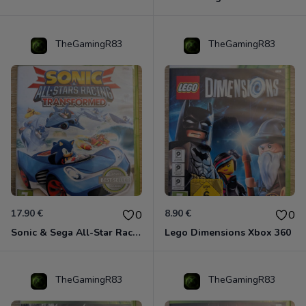
TheGamingR83
TheGamingR83
17.90 €
8.90 €
0
0
Sonic & Sega All-Star Racing - Transformed Xbox 360
Lego Dimensions Xbox 360
TheGamingR83
TheGamingR83