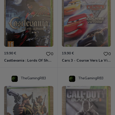
19.90 €
19.90 €
0
0
Castlevania : Lords Of Shadow Xbox 360
Cars 3 - Course Vers La Victoire Xbox 360
TheGamingR83
TheGamingR83