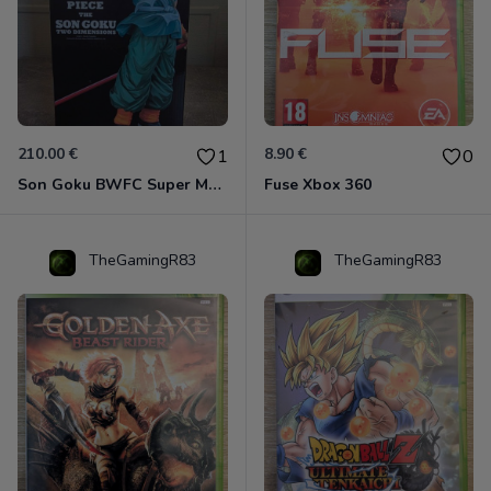
210.00 €
8.90 €
1
0
Son Goku BWFC Super Master Stars
Fuse Xbox 360
TheGamingR83
TheGamingR83