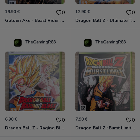
19.90 €
12.90 €
0
0
Golden Axe - Beast Rider Xbox 360
Dragon Ball Z - Ultimate Tenkaichi Xbox 360
TheGamingR83
TheGamingR83
6.90 €
7.90 €
0
0
Dragon Ball Z - Raging Blast Xbox 360
Dragon Ball Z : Burst Limit Xbox 360