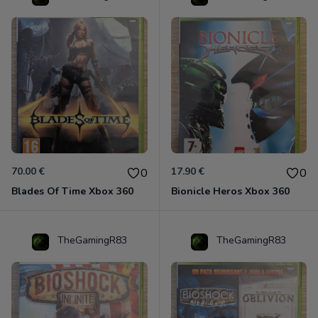
70.00 €
17.90 €
0
0
Blades Of Time Xbox 360
Bionicle Heros Xbox 360
TheGamingR83
TheGamingR83