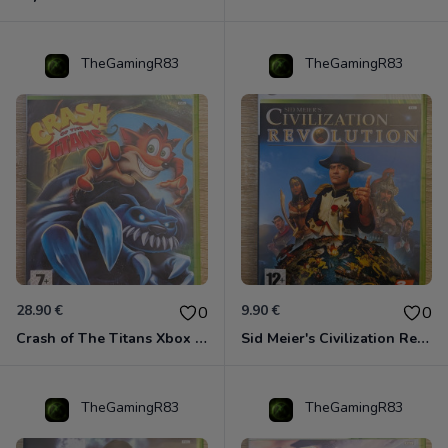
TheGamingR83
TheGamingR83
28.90 €
9.90 €
0
0
Crash of The Titans Xbox 360
Sid Meier's Civilization Revolution Xbox 360
TheGamingR83
TheGamingR83