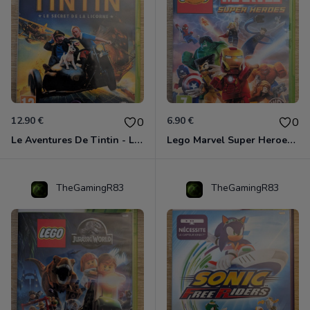
12.90 €
6.90 €
0
0
Le Aventures De Tintin - Le Secret De La Licorne Xbox 360
Lego Marvel Super Heroes Xbox 360
TheGamingR83
TheGamingR83