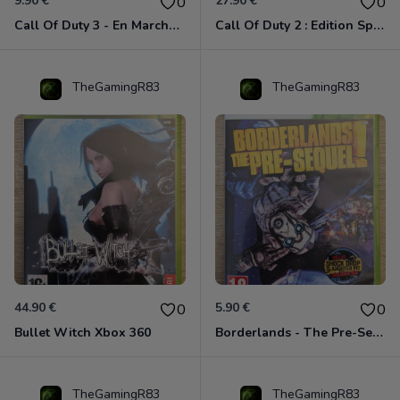
9.90 €
27.90 €
0
0
Call Of Duty 3 - En Marche Vers Paris Xbox 360
Call Of Duty 2 : Edition Spéciale Xbox 360 GOTY
TheGamingR83
TheGamingR83
44.90 €
5.90 €
0
0
Bullet Witch Xbox 360
Borderlands - The Pre-Sequel ! Xbox 360
TheGamingR83
TheGamingR83