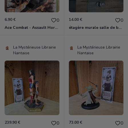
6.90 €
14.00 €
0
0
Ace Combat - Assault Horizon Xbox 360
étagère murale salle de bain
La Mystérieuse Librairie
La Mystérieuse Librairie
Nantaise
Nantaise
239.90 €
73.00 €
0
0