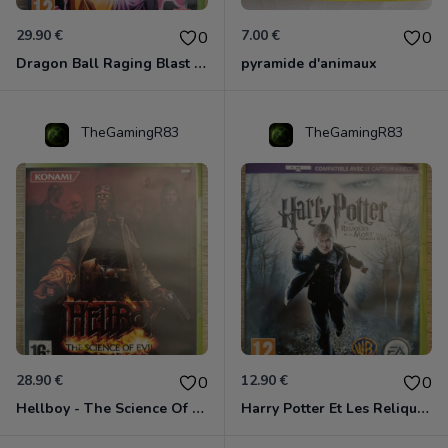
29.90 €
7.00 €
0
0
Dragon Ball Raging Blast 2 Xbox 360
pyramide d'animaux
TheGamingR83
TheGamingR83
28.90 €
12.90 €
0
0
Hellboy - The Science Of Evil Xbox 360
Harry Potter Et Les Reliques De La Mort - 1ère Partie Xbox 360