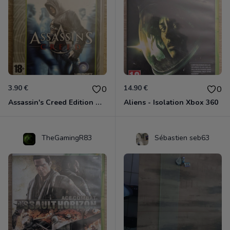
3.90 €
14.90 €
0
0
Assassin's Creed Edition Classics Xbox 360
Aliens - Isolation Xbox 360
TheGamingR83
Sébastien seb63