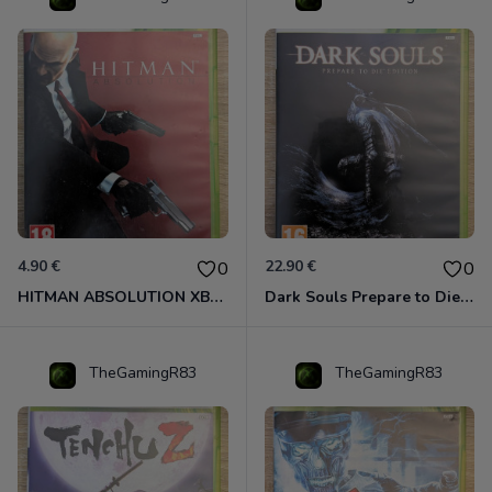
4.90 €
22.90 €
0
0
HITMAN ABSOLUTION XBOX 360
Dark Souls Prepare to Die Edition XBOX 360
TheGamingR83
TheGamingR83