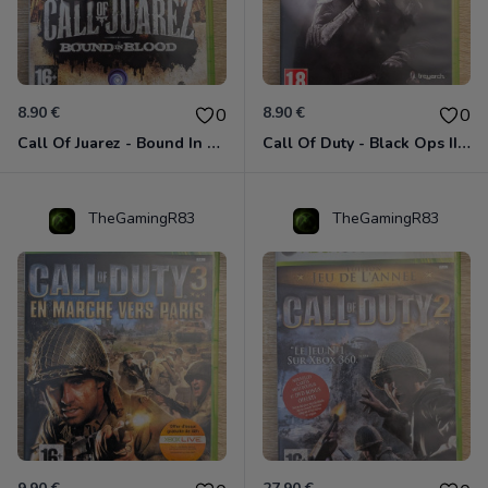
8.90 €
8.90 €
0
0
Call Of Juarez - Bound In Blood Xbox 360
Call Of Duty - Black Ops II Xbox 360
TheGamingR83
TheGamingR83