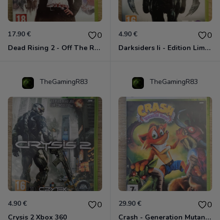
17.90 €
4.90 €
0
0
Dead Rising 2 - Off The Record Xbox 360
Darksiders Ii - Edition Limitée Xbox 360
TheGamingR83
TheGamingR83
4.90 €
29.90 €
0
0
Crysis 2 Xbox 360
Crash - Generation Mutant Xbox 360