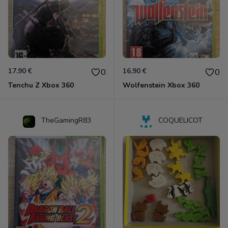
17.90 €
16.90 €
0
0
Tenchu Z Xbox 360
Wolfenstein Xbox 360
TheGamingR83
COQUELICOT