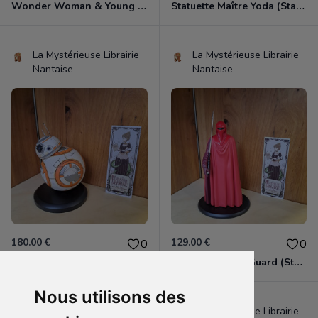
Wonder Woman & Young Diana (tirée de "Wonder Woman 1984")
Statuette Maître Yoda (Star Wars).
La Mystérieuse Librairie
La Mystérieuse Librairie
Nantaise
Nantaise
180.00 €
129.00 €
0
0
Statuette BB-8 (Star Wars).
Statuette Royal Guard (Star Wars).
Nous utilisons des
La Mystérieuse Librairie
La Mystérieuse Librairie