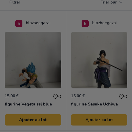
Filtrer
Trier par
Products
blazbeegazai
blazbeegazai
15.00 €
15.00 €
0
0
figurine Vegeta ssj blue
figurine Sasuke Uchiwa
Ajouter au lot
Ajouter au lot