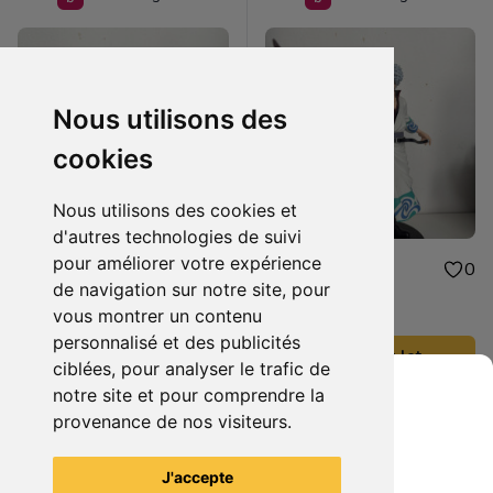
Nous utilisons des
cookies
Nous utilisons des cookies et
d'autres technologies de suivi
pour améliorer votre expérience
20.00 €
20.00 €
0
0
de navigation sur notre site, pour
figurine Franky
figurine Gintoki
vous montrer un contenu
personnalisé et des publicités
Ajouter au lot
Ajouter au lot
ciblées, pour analyser le trafic de
notre site et pour comprendre la
provenance de nos visiteurs.
Il n'y a pas plus d'articles liés à cette recherche. ;)
Grenier du Geek
J'accepte