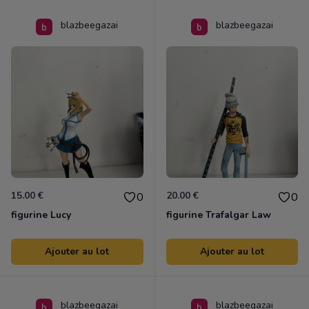
blazbeegazai
blazbeegazai
15.00 €
20.00 €
0
0
figurine Lucy
figurine Trafalgar Law
Ajouter au lot
Ajouter au lot
blazbeegazai
blazbeegazai