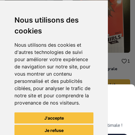
Nous utilisons des
cookies
Nous utilisons des cookies et
d'autres technologies de suivi
pour améliorer votre expérience
30.00 €
12.00 €
0
1
de navigation sur notre site, pour
10 Numéros du magazine PC Jeux
Crying Girls Intégrale
vous montrer un contenu
personnalisé et des publicités
Ajouter au lot
Ajouter au lot
ciblées, pour analyser le trafic de
notre site et pour comprendre la
provenance de nos visiteurs.
Il n'y a pas plus d'articles liés à cette recherche. ;)
Grenier du Geek
J'accepte
Télécharge notre app pour une expérience optimale !
Je refuse