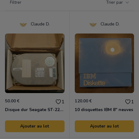
Filtrer
Trier par
Products
Claude D.
Claude D.
50.00 €
120.00 €
1
1
Disque dur Seagate ST-225 20mb 1986
10 disquettes IBM 8" neuves
Ajouter au lot
Ajouter au lot