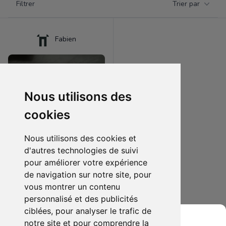
Filtrer
Trier par
Products
Fabien
Nous utilisons des
cookies
Nous utilisons des cookies et
d'autres technologies de suivi
pour améliorer votre expérience
12.00 €
1
de navigation sur notre site, pour
Jeu de société Rattus
vous montrer un contenu
personnalisé et des publicités
Ajouter au lot
ciblées, pour analyser le trafic de
notre site et pour comprendre la