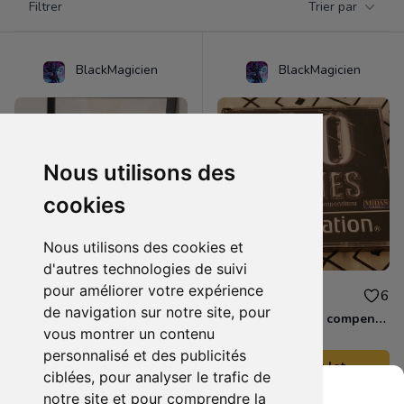
Filtrer
Trier par
Products
BlackMagicien
BlackMagicien
Nous utilisons des
cookies
Nous utilisons des cookies et
d'autres technologies de suivi
pour améliorer votre expérience
7.50 €
2.50 €
1
6
de navigation sur notre site, pour
Cadre poster tomb raider
20 Familly games compendium ps1
vous montrer un contenu
personnalisé et des publicités
Ajouter au lot
Ajouter au lot
ciblées, pour analyser le trafic de
notre site et pour comprendre la