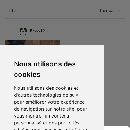
Filtrer par catégorie
Filtrer
Trier par
Products
Bryyy12
Nous utilisons des
cookies
Nous utilisons des cookies et
d'autres technologies de suivi
pour améliorer votre expérience
69.99 €
1
de navigation sur notre site, pour
Ps1/ps2
vous montrer un contenu
personnalisé et des publicités
Ajouter au lot
ciblées, pour analyser le trafic de