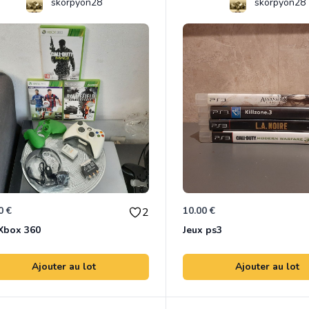
skorpyon28
skorpyon28
0 €
10.00 €
2
Xbox 360
Jeux ps3
Ajouter au lot
Ajouter au lot