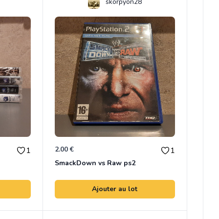
skorpyon28
2.00 €
1
1
SmackDown vs Raw ps2
Ajouter au lot