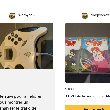
skorpyon28
skorpyon28
 €
5.00 €
0
ette Mad Catz Dreamcast
3 DVD de la série Super M
de suivi pour améliorer
vous montrer un
nalyser le trafic de
Ajouter au lot
Ajouter au lot