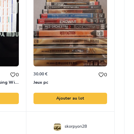
30.00 €
0
0
Guide officiel Animal Crossing Wild world
Jeux pc
Ajouter au lot
skorpyon28