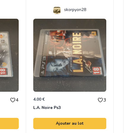
skorpyon28
4.00 €
4
3
L.A. Noire Ps3
Ajouter au lot