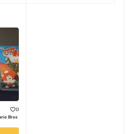
0
ario Bros