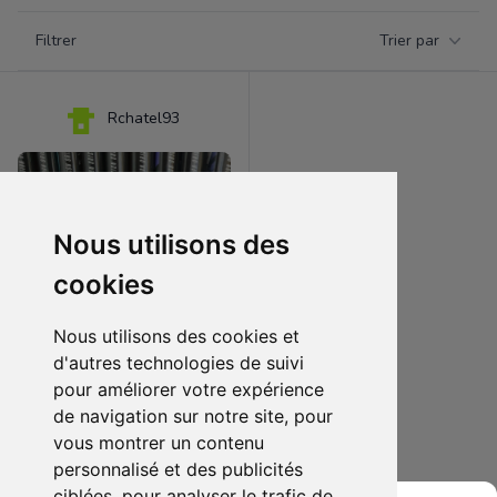
Filtrer par catégorie
Filtrer
Trier par
Products
Rchatel93
Nous utilisons des
cookies
Nous utilisons des cookies et
d'autres technologies de suivi
pour améliorer votre expérience
50.00 €
2
de navigation sur notre site, pour
Gunnm
vous montrer un contenu
personnalisé et des publicités
Ajouter au lot
ciblées, pour analyser le trafic de