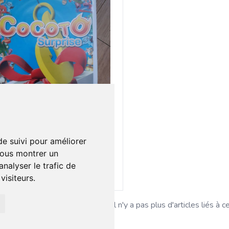
 €
0
 wii Cocoto suprise
de suivi pour améliorer
vous montrer un
nalyser le trafic de
Ajouter au lot
isiteurs.
Il n'y a pas plus d'articles liés à c