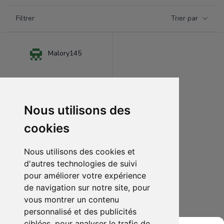
Filtrer par catégorie
Filtrer
Trier par
Products
Malory145
Nous utilisons des
cookies
Nous utilisons des cookies et
d'autres technologies de suivi
pour améliorer votre expérience
1850.00 €
0
de navigation sur notre site, pour
HARLEY QUINN STATUE GOTHAM CITY GARAGE DC COLLECTIBLES Signé
vous montrer un contenu
personnalisé et des publicités
Ajouter au lot
ciblées, pour analyser le trafic de