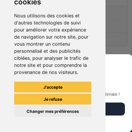
cookies
0
articles en vente
Nous utilisons des cookies et
d'autres technologies de suivi
Membre depuis le
10/09/2021
pour améliorer votre expérience
de navigation sur notre site, pour
(0)
vous montrer un contenu
personnalisé et des publicités
ciblées, pour analyser le trafic de
notre site et pour comprendre la
Ce membre n'a pas encore d'article en vente.
provenance de nos visiteurs.
Grenier du Geek
J'accepte
Télécharge notre app pour une expérience optimale !
Je refuse
Télécharger l'app
Changer mes préférences
Plus tard
Vendre