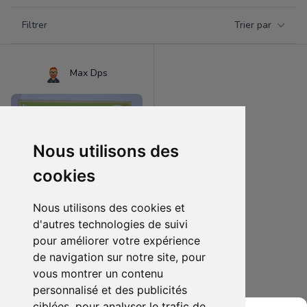
Filtrer par catégorie
Filtrer
Trier par
Products
Max Dps
Nous utilisons des
cookies
Nous utilisons des cookies et
d'autres technologies de suivi
pour améliorer votre expérience
8.00 €
0
de navigation sur notre site, pour
Jeu de société "C'est pas Sorcier Écologie", état neuf
vous montrer un contenu
personnalisé et des publicités
Ajouter au lot
ciblées, pour analyser le trafic de