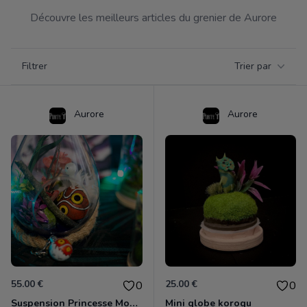
Découvre les meilleurs articles du grenier de Aurore
Filtrer par catégorie
Filtrer
Trier par
Products
Aurore
Aurore
55.00 €
25.00 €
0
0
Suspension Princesse Mononoké
Mini globe korogu