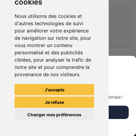
cookies
0
articles en vente
Nous utilisons des cookies et
d'autres technologies de suivi
Membre depuis le
09/05/2022
pour améliorer votre expérience
de navigation sur notre site, pour
(1)
vous montrer un contenu
personnalisé et des publicités
ciblées, pour analyser le trafic de
notre site et pour comprendre la
Ce membre n'a pas encore d'article en vente.
provenance de nos visiteurs.
Grenier du Geek
J'accepte
Télécharge notre app pour une expérience optimale !
Je refuse
Télécharger l'app
Changer mes préférences
Plus tard
Vendre