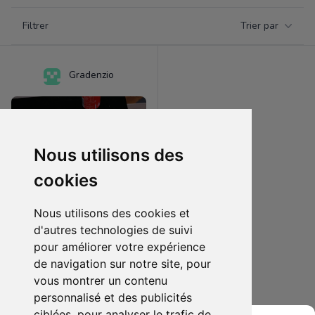
Filtrer par catégorie
Filtrer
Trier par
Products
Gradenzio
Nous utilisons des
cookies
Nous utilisons des cookies et
d'autres technologies de suivi
pour améliorer votre expérience
15.00 €
0
de navigation sur notre site, pour
Jeux de société
vous montrer un contenu
personnalisé et des publicités
Ajouter au lot
ciblées, pour analyser le trafic de