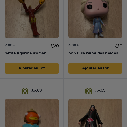
2.00 €
4.00 €
0
0
petite figurine iroman
pop Elsa reine des neiges
Ajouter au lot
Ajouter au lot
Joc09
Joc09