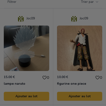
Filtrer
Trier par
Products
Joc09
Joc09
15.00 €
10.00 €
0
0
lampe naruto
figurine one piece
Ajouter au lot
Ajouter au lot