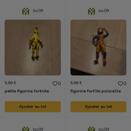
Joc09
Joc09
5.00 €
5.00 €
0
0
petite figurine fortnite
figurine fort'ite poiscaille
Ajouter au lot
Ajouter au lot
Joc09
Joc09