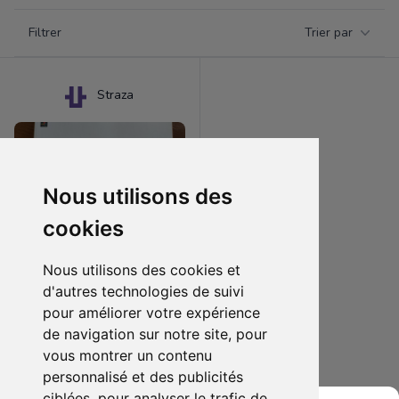
Filtrer par catégorie
Filtrer
Trier par
Products
Straza
Nous utilisons des
cookies
Nous utilisons des cookies et
d'autres technologies de suivi
pour améliorer votre expérience
90.00 €
1
de navigation sur notre site, pour
Final fantasy 9 le guide officiel français
vous montrer un contenu
personnalisé et des publicités
Ajouter au lot
ciblées, pour analyser le trafic de