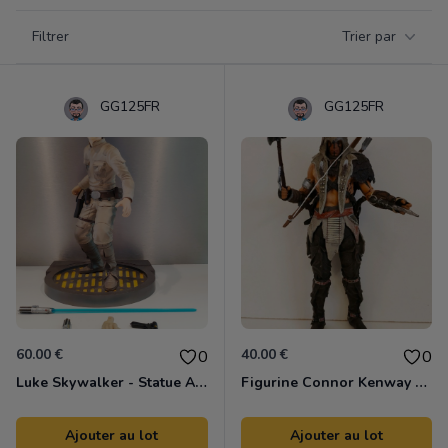
Filtrer par catégorie
Filtrer
Trier par
Products
GG125FR
GG125FR
60.00 €
40.00 €
0
0
Luke Skywalker - Statue ARTFX
Figurine Connor Kenway Ratonhnhake:ton
Ajouter au lot
Ajouter au lot