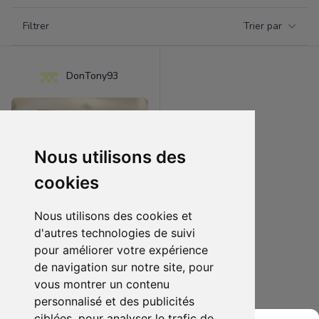
Filtrer par catégorie
Filtrer
Trier par
Products
DonTony93
Nous utilisons des
cookies
Nous utilisons des cookies et
d'autres technologies de suivi
pour améliorer votre expérience
100.00 €
9
de navigation sur notre site, pour
gameboy advance sp
vous montrer un contenu
personnalisé et des publicités
Ajouter au lot
ciblées, pour analyser le trafic de