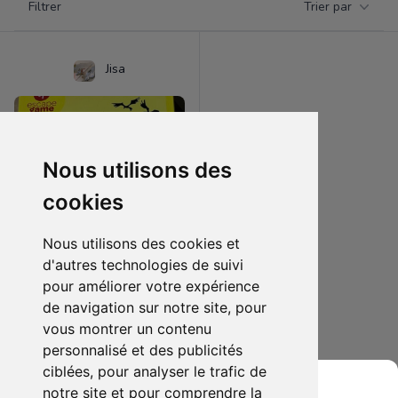
Filtrer
Trier par
Products
Jisa
Nous utilisons des
cookies
Nous utilisons des cookies et
d'autres technologies de suivi
pour améliorer votre expérience
10.00 €
1
de navigation sur notre site, pour
Jeux Lucky Luke
vous montrer un contenu
personnalisé et des publicités
Ajouter au lot
ciblées, pour analyser le trafic de
notre site et pour comprendre la