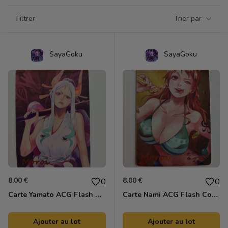
Filtrer par catégorie
Filtrer
Trier par
Products
SayaGoku
SayaGoku
8.00 €
8.00 €
0
0
Carte Yamato ACG Flash Colors
Carte Nami ACG Flash Colors
Ajouter au lot
Ajouter au lot