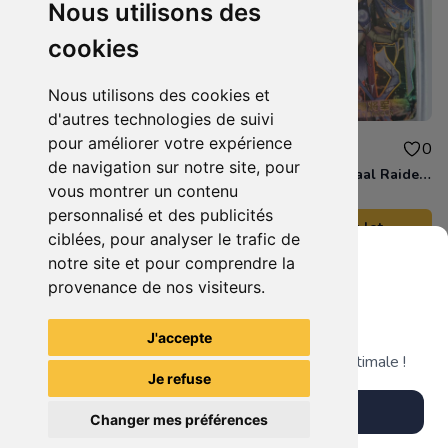
Nous utilisons des
cookies
Nous utilisons des cookies et
d'autres technologies de suivi
pour améliorer votre expérience
20.00 €
20.00 €
0
0
de navigation sur notre site, pour
Carte Demon Slayer Rengoku ZR
Carte Goddess Baal Raiden MR Genshin Impact
vous montrer un contenu
personnalisé et des publicités
Ajouter au lot
Ajouter au lot
ciblées, pour analyser le trafic de
notre site et pour comprendre la
provenance de nos visiteurs.
Il n'y a pas plus d'articles liés à cette recherche. ;)
Grenier du Geek
J'accepte
Télécharge notre app pour une expérience optimale !
Je refuse
Télécharger l'app
Changer mes préférences