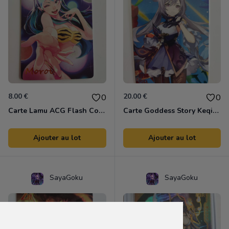
8.00 €
20.00 €
0
0
Carte Lamu ACG Flash Colors
Carte Goddess Story Keqing SP Genshin Impact
Ajouter au lot
Ajouter au lot
SayaGoku
SayaGoku