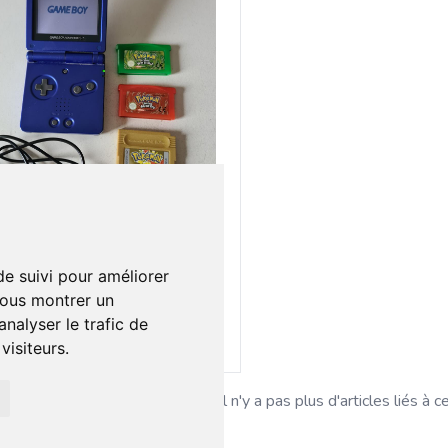
00 €
2
Console game boy advance sp avec jeux
de suivi pour améliorer
vous montrer un
nalyser le trafic de
Ajouter au lot
isiteurs.
Il n'y a pas plus d'articles liés à c