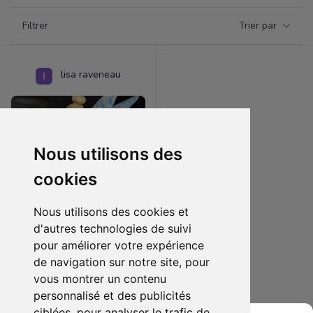
Filtrer par catégorie
Filtrer
Trier par
Products
lisa raveneau
Nous utilisons des
cookies
Nous utilisons des cookies et
d'autres technologies de suivi
pour améliorer votre expérience
40.00 €
2
de navigation sur notre site, pour
Figurine Disney fée clochette
vous montrer un contenu
personnalisé et des publicités
Ajouter au lot
ciblées, pour analyser le trafic de