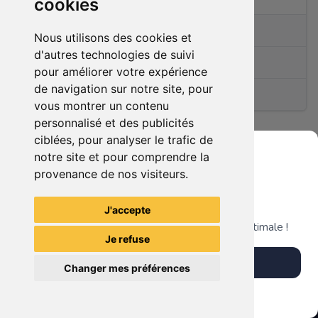
cookies
0
articles en vente
Nous utilisons des cookies et
d'autres technologies de suivi
Membre depuis le
03/05/2023
pour améliorer votre expérience
de navigation sur notre site, pour
(1)
vous montrer un contenu
personnalisé et des publicités
ciblées, pour analyser le trafic de
notre site et pour comprendre la
Ce membre n'a pas encore d'article en vente.
provenance de nos visiteurs.
Grenier du Geek
J'accepte
Télécharge notre app pour une expérience optimale !
Je refuse
Télécharger l'app
Changer mes préférences
Plus tard
Vendre