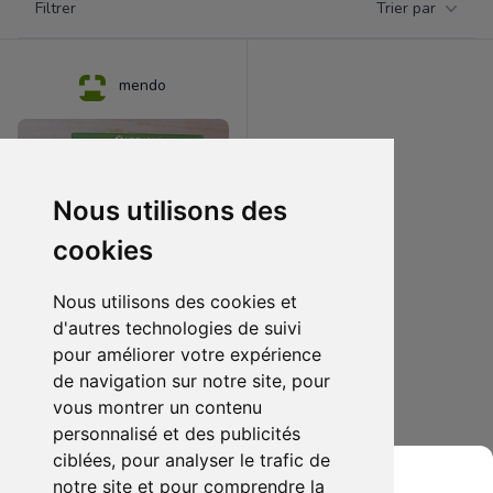
Filtrer
Trier par
Products
mendo
Nous utilisons des
cookies
Nous utilisons des cookies et
d'autres technologies de suivi
pour améliorer votre expérience
10.00 €
1
de navigation sur notre site, pour
batman arkham
vous montrer un contenu
personnalisé et des publicités
Ajouter au lot
ciblées, pour analyser le trafic de
notre site et pour comprendre la