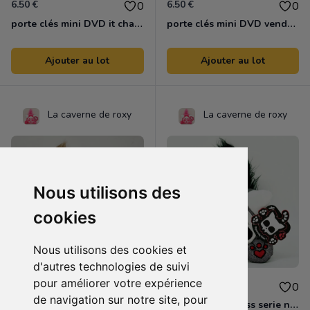
6.50 €
6.50 €
0
0
porte clés mini DVD it chapter two
porte clés mini DVD vendredi 13
Ajouter au lot
Ajouter au lot
La caverne de roxy
La caverne de roxy
Nous utilisons des
cookies
Nous utilisons des cookies et
d'autres technologies de suivi
pour améliorer votre expérience
22.95 €
27.95 €
0
0
de navigation sur notre site, pour
peluche michael meowers halloween
peluche ghostpuss serie numerote squaredy cats