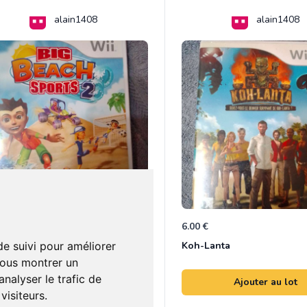
alain1408
alain1408
 €
6.00 €
0
Beach sport 2
Koh-Lanta
de suivi pour améliorer
vous montrer un
nalyser le trafic de
Ajouter au lot
Ajouter au lot
isiteurs.