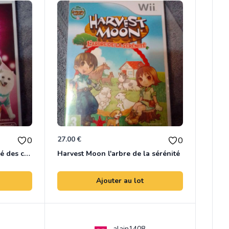
27.00 €
0
0
Barbie et le salon de beauté des chiens
Harvest Moon l'arbre de la sérénité
Ajouter au lot
alain1408