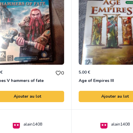
 €
5.00 €
0
es V hammers of fate
Age of Empires III
Ajouter au lot
Ajouter au lot
alain1408
alain1408