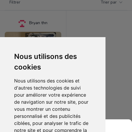
Filtrer
Trier par
Products
Bryan thn
Nous utilisons des
cookies
Nous utilisons des cookies et
d'autres technologies de suivi
pour améliorer votre expérience
120.00 €
1
de navigation sur notre site, pour
Star wars figurine 40 ans
vous montrer un contenu
personnalisé et des publicités
Ajouter au lot
ciblées, pour analyser le trafic de
notre site et pour comprendre la