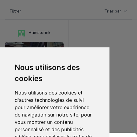
Filtrer par catégorie
Filtrer
Trier par
Products
Rainstormk
Nous utilisons des
cookies
Nous utilisons des cookies et
d'autres technologies de suivi
pour améliorer votre expérience
30.00 €
0
de navigation sur notre site, pour
Figurine Sebastian
vous montrer un contenu
personnalisé et des publicités
Ajouter au lot
ciblées, pour analyser le trafic de