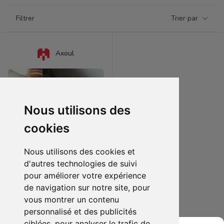
Filtrer par catégorie
Filtrer
Trier par
Products
Axoul
Nous utilisons des
cookies
Nous utilisons des cookies et
d'autres technologies de suivi
pour améliorer votre expérience
400.00 €
0
de navigation sur notre site, pour
Integrale Dargaud 1981 Lucky Luke
vous montrer un contenu
personnalisé et des publicités
Ajouter au lot
ciblées, pour analyser le trafic de